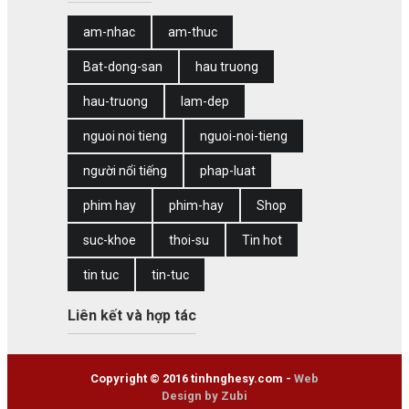
am-nhac
am-thuc
Bat-dong-san
hau truong
hau-truong
lam-dep
nguoi noi tieng
nguoi-noi-tieng
người nổi tiếng
phap-luat
phim hay
phim-hay
Shop
suc-khoe
thoi-su
Tin hot
tin tuc
tin-tuc
Liên kết và hợp tác
Copyright © 2016 tinhnghesy.com -
Web
Design by Zubi