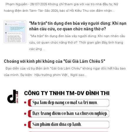
Phạm Nguyễn - 28/07/2026 Không chỉ tham gia với vai trò nhà đầu tư, Nữ
hoàng điện ảnh Tâm- Tài- Sắc 2026, bác sĩ Hồ Kiều Thu còn đảm nhận...
"Ma trận" tín dụng đen bủa vây người dùng: Khi nạn
nhân cầu cứu, cơ quan chức năng thờ ơ?
"Ma trận" tín dụng đen bủa vây người dùng: Khi nạn nhân cầu
cứu, cơ quan chức năng thờ ơ? Thời gian gần đây, tình trạng
các ứng ...
Choáng với kinh phí khủng của "Gái Già Lắm Chiêu 5"
Đạo diễn của vũ trụ điện ảnh "Gái Già Lắm Chiêu" không ngại dốc hết hầu bao
của mình. Sự kiện: Hậu trường phim Việt , Ngôi sao...