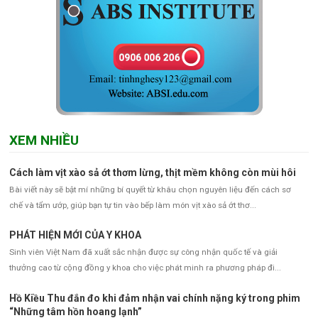
XEM NHIỀU
Cách làm vịt xào sả ớt thơm lừng, thịt mềm không còn mùi hôi
Bài viết này sẽ bật mí những bí quyết từ khâu chọn nguyên liệu đến cách sơ
chế và tẩm ướp, giúp bạn tự tin vào bếp làm món vịt xào sả ớt thơ...
PHÁT HIỆN MỚI CỦA Y KHOA
Sinh viên Việt Nam đã xuất sắc nhận được sự công nhận quốc tế và giải
thưởng cao từ cộng đồng y khoa cho việc phát minh ra phương pháp đi...
Hồ Kiều Thu đắn đo khi đảm nhận vai chính nặng ký trong phim
“Những tâm hồn hoang lạnh”