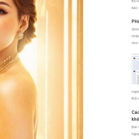
trò 
bác 
PHÁ
Sinh
nhận
cho 
ngườ
thờ 
Các
khô
Bài 
nguy