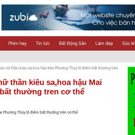
Phim hay
Tin tức
Bất Động Sản
Làm đẹp
Sức k
 sắc nữ thần kiêu sa,hoa hậu Mai Phương Thuý lộ điểm bất thường tren
nữ thần kiêu sa,hoa hậu Mai
bất thường tren cơ thể
ai Phương Thúy lộ điểm bất thường trên cơ thể