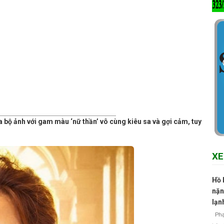
bộ ảnh với gam màu ‘nữ thần’ vô cùng kiêu sa và gợi cảm, tuy
XE
Hồ 
nặn
lạn
Phạm