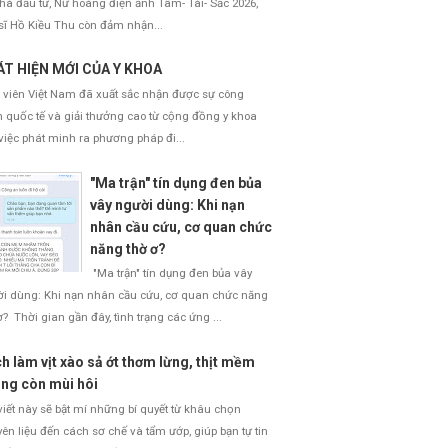
nhà đầu tư, Nữ hoàng điện ảnh Tâm- Tài- Sắc 2026,
sĩ Hồ Kiều Thu còn đảm nhận...
T HIỆN MỚI CỦA Y KHOA
 viên Việt Nam đã xuất sắc nhận được sự công
 quốc tế và giải thưởng cao từ cộng đồng y khoa
việc phát minh ra phương pháp đi...
"Ma trận" tín dụng đen bủa
vây người dùng: Khi nạn
nhân cầu cứu, cơ quan chức
năng thờ ơ?
"Ma trận" tín dụng đen bủa vây
i dùng: Khi nạn nhân cầu cứu, cơ quan chức năng
ơ? Thời gian gần đây, tình trạng các ứng ...
h làm vịt xào sả ớt thơm lừng, thịt mềm
ng còn mùi hôi
viết này sẽ bật mí những bí quyết từ khâu chọn
ên liệu đến cách sơ chế và tẩm ướp, giúp bạn tự tin