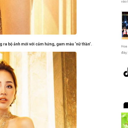
vào 
 ra bộ ảnh mới với cảm hứng, gam màu ‘nữ thần’.
Hoa 
đây,