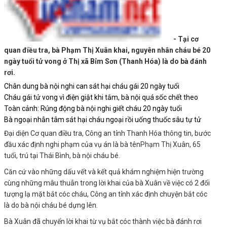
- Tại cơ
quan điều tra, bà Phạm Thị Xuân khai, nguyên nhân cháu bé 20
ngày tuổi tử vong ở Thị xã Bỉm Sơn (Thanh Hóa) là do bà đánh
rơi.
Chân dung bà nội nghi can sát hại cháu gái 20 ngày tuổi
Cháu gái tử vong vì điện giật khi tắm, bà nội quá sốc chết theo
Toàn cảnh: Rúng động bà nội nghi giết cháu 20 ngày tuổi
Bà ngoại nhẫn tâm sát hại cháu ngoại rồi uống thuốc sâu tự tử
Đại diện Cơ quan điều tra, Công an tỉnh Thanh Hóa thông tin, bước
đầu xác định nghi phạm của vụ án là bà tên
Phạm Thị Xuân
, 65
tuổi, trú tại Thái Bình, bà nội cháu bé.
Căn cứ vào những dấu vết và kết quả khám nghiệm hiện trường
cùng những mâu thuẫn trong lời khai của bà Xuân về việc có 2 đối
tượng lạ mặt bắt cóc cháu, Công an tỉnh xác định chuyện bắt cóc
là do bà nội cháu bé dựng lên.
Bà Xuân đã chuyển lời khai từ vụ bắt cóc thành việc bà đánh rơi