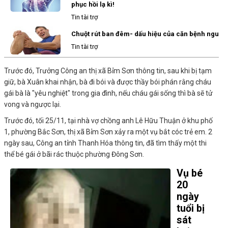
phục hồi lạ kì!
Tin tài trợ
Chuột rút ban đêm- dấu hiệu của căn bệnh nguy 
Tin tài trợ
Trước đó, Trưởng Công an thị xã Bỉm Sơn thông tin, sau khi bị tạm
giữ, bà Xuân khai nhận, bà đi bói và được thầy bói phán rằng cháu
gái bà là "yêu nghiệt" trong gia đình, nếu cháu gái sống thì bà sẽ tử
vong và ngược lại.
Trước đó, tối 25/11, tại nhà vợ chồng anh Lê Hữu Thuận ở khu phố
1, phường Bắc Sơn, thị xã Bỉm Sơn xảy ra một vụ bắt cóc trẻ em. 2
ngày sau, Công an tỉnh Thanh Hóa thông tin, đã tìm thấy một thi
thể bé gái ở bãi rác thuộc phường Đông Sơn.
Vụ bé
20
ngày
tuổi bị
sát