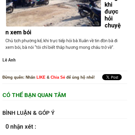
khi
được
hỏi
chuyệ
n xem bói
Chủ tịch phường kể, khi trực tiếp hỏi bà Xuân về tin đồn bà đi
xem bói, bà nói “tôi chỉ biết thắp hương mong cháu trở về”.
Lê Anh
Đừng quên:
Nhấn
LIKE
&
Chia Sẻ
để ủng hộ nhé!
CÓ THỂ BẠN QUAN TÂM
BÌNH LUẬN & GÓP Ý
0 nhận xét :