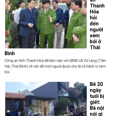
Thanh
Hóa
hỏi
đến
người
xem
bói ở
Thái
Bình
Công an tỉnh Thanh Hóa đã làm việc với UBND xã Vũ Lăng (Tiền
Hải, Thái Bình) về vấn đề một người được cho là có hành vi xem
bói.
Bé 20
ngày
tuổi bị
giết:
Bà nội
nói gì