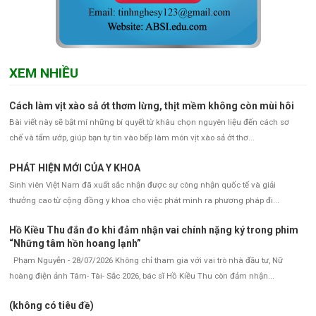
XEM NHIỀU
Cách làm vịt xào sả ớt thơm lừng, thịt mềm không còn mùi hôi
Bài viết này sẽ bật mí những bí quyết từ khâu chọn nguyên liệu đến cách sơ
chế và tẩm ướp, giúp bạn tự tin vào bếp làm món vịt xào sả ớt thơ...
PHÁT HIỆN MỚI CỦA Y KHOA
Sinh viên Việt Nam đã xuất sắc nhận được sự công nhận quốc tế và giải
thưởng cao từ cộng đồng y khoa cho việc phát minh ra phương pháp đi...
Hồ Kiều Thu đắn đo khi đảm nhận vai chính nặng ký trong phim
“Những tâm hồn hoang lạnh”
Phạm Nguyễn - 28/07/2026 Không chỉ tham gia với vai trò nhà đầu tư, Nữ
hoàng điện ảnh Tâm- Tài- Sắc 2026, bác sĩ Hồ Kiều Thu còn đảm nhận...
(không có tiêu đề)