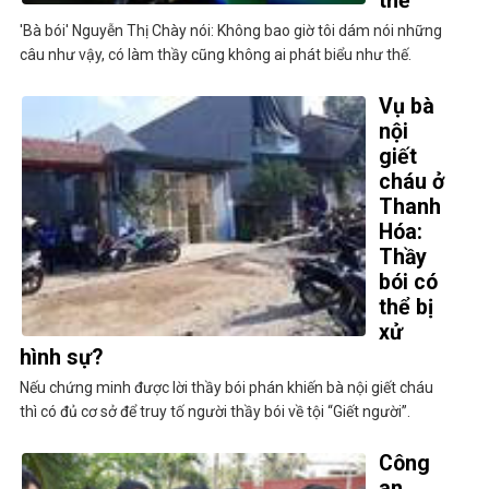
thế
'Bà bói' Nguyễn Thị Chày nói: Không bao giờ tôi dám nói những
câu như vậy, có làm thầy cũng không ai phát biểu như thế.
Vụ bà
nội
giết
cháu ở
Thanh
Hóa:
Thầy
bói có
thể bị
xử
hình sự?
Nếu chứng minh được lời thầy bói phán khiến bà nội giết cháu
thì có đủ cơ sở để truy tố người thầy bói về tội “Giết người”.
Công
an