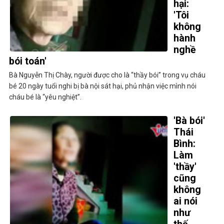
hại:
'Tôi
không
hành
nghề
bói toán'
Bà Nguyễn Thị Chày, người được cho là “thầy bói” trong vụ cháu
bé 20 ngày tuổi nghi bị bà nội sát hại, phủ nhận việc mình nói
cháu bé là “yêu nghiệt”.
'Bà bói'
Thái
Bình:
Làm
'thầy'
cũng
không
ai nói
như