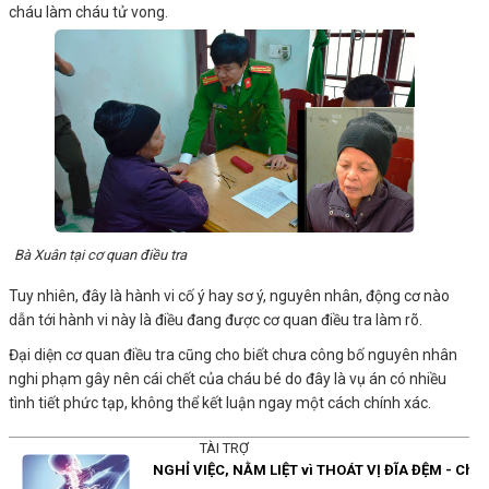
cháu làm cháu tử vong.
Bà Xuân tại cơ quan điều tra
Tuy nhiên, đây là hành vi cố ý hay sơ ý, nguyên nhân, động cơ nào
dẫn tới hành vi này là điều đang được cơ quan điều tra làm rõ.
Đại diện cơ quan điều tra cũng cho biết chưa công bố nguyên nhân
nghi phạm gây nên cái chết của cháu bé do đây là vụ án có nhiều
tình tiết phức tạp, không thể kết luận ngay một cách chính xác.
TÀI TRỢ
NGHỈ VIỆC, NẰM LIỆT vì THOÁT VỊ ĐĨA ĐỆM - Chị 