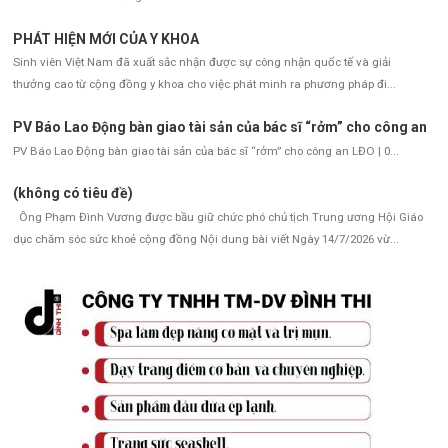
PHÁT HIỆN MỚI CỦA Y KHOA
Sinh viên Việt Nam đã xuất sắc nhận được sự công nhận quốc tế và giải
thưởng cao từ cộng đồng y khoa cho việc phát minh ra phương pháp đi...
PV Báo Lao Động bàn giao tài sản của bác sĩ “rởm” cho công an
PV Báo Lao Động bàn giao tài sản của bác sĩ “rởm” cho công an LĐO | 0...
(không có tiêu đề)
Ông Phạm Đình Vương được bầu giữ chức phó chủ tịch Trung ương Hội Giáo
dục chăm sóc sức khoẻ cộng đồng Nội dung bài viết Ngày 14/7/2026 vừ...