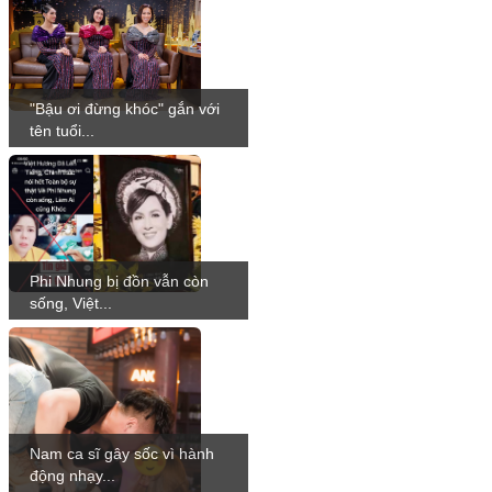
"Bậu ơi đừng khóc" gắn với
tên tuổi...
Phi Nhung bị đồn vẫn còn
sống, Việt...
Nam ca sĩ gây sốc vì hành
động nhạy...