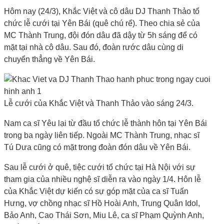
Hôm nay (24/3), Khắc Việt và cô dâu DJ Thanh Thảo tổ
chức lễ cưới tại Yên Bái (quê chú rể). Theo chia sẻ của
MC Thành Trung, đội đón dâu đã dậy từ 5h sáng để có
mặt tại nhà cô dâu. Sau đó, đoàn rước dâu cùng di
chuyển thẳng về Yên Bái.
Lễ cưới của Khắc Việt và Thanh Thảo vào sáng 24/3.
Nam ca sĩ Yêu lại từ đầu tổ chức lễ thành hôn tại Yên Bái
trong ba ngày liên tiếp. Ngoài MC Thành Trung, nhạc sĩ
Tú Dưa cũng có mặt trong đoàn đón dâu về Yên Bái.
Sau lễ cưới ở quê, tiệc cưới tổ chức tại Hà Nội với sự
tham gia của nhiều nghệ sĩ diễn ra vào ngày 1/4. Hôn lễ
của Khắc Việt dự kiến có sự góp mặt của ca sĩ Tuấn
Hưng, vợ chồng nhạc sĩ Hồ Hoài Anh, Trung Quân Idol,
Bảo Anh, Cao Thái Sơn, Miu Lê, ca sĩ Phạm Quỳnh Anh,