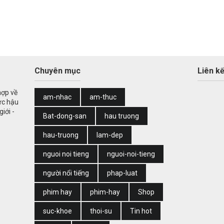
Chuyên mục
Liên kế
hợp về
am-nhac
am-thuc
ức hậu
iới -
Bat-dong-san
hau truong
hau-truong
lam-dep
nguoi noi tieng
nguoi-noi-tieng
người nổi tiếng
phap-luat
phim hay
phim-hay
Shop
suc-khoe
thoi-su
Tin hot