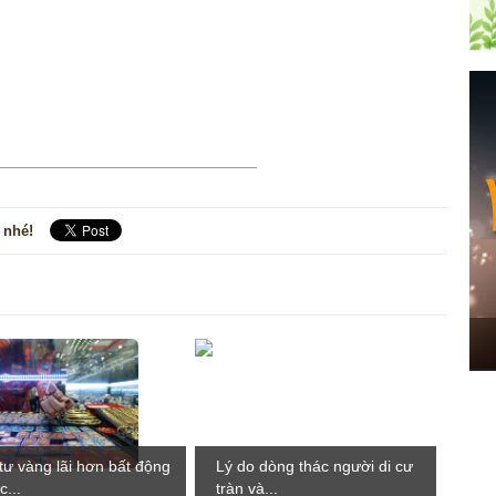
 nhé!
tư vàng lãi hơn bất động
Lý do dòng thác người di cư
c...
tràn và...