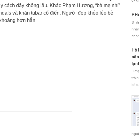
vào 
ày cách đây không lâu. Khác Phạm Hương, “bà mẹ nhí”
ndals và khăn tubar cổ điển. Người đẹp khéo léo bẻ
PHÁ
khoáng hơn hẳn.
Sinh
nhận
cho 
Hồ 
nặn
lạn
Phạm
trò 
bác 
ngườ