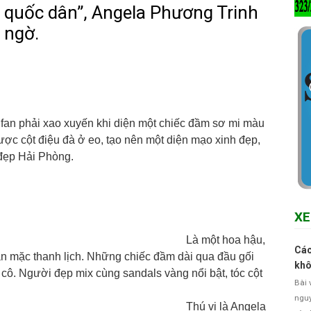
 quốc dân”, Angela Phương Trinh
 ngờ.
an phải xao xuyến khi diện một chiếc đầm sơ mi màu
ợc cột điệu đà ở eo, tạo nên một diện mạo xinh đẹp,
 đẹp Hải Phòng.
XE
Là một hoa hậu,
Các
 mặc thanh lịch. Những chiếc đầm dài qua đầu gối
khô
 cô. Người đẹp mix cùng sandals vàng nổi bật, tóc cột
Bài 
nguy
Thú vị là Angela