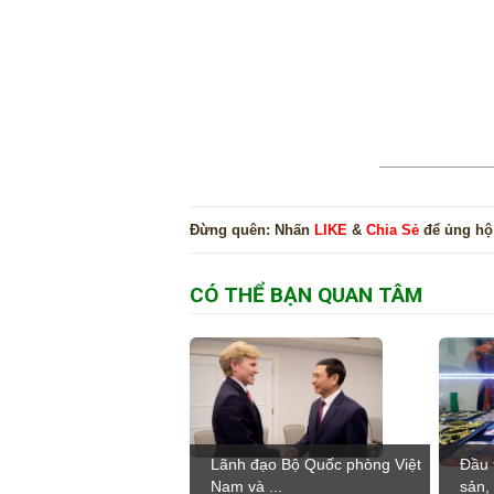
Đừng quên:
Nhấn
LIKE
&
Chia Sẻ
để ủng hộ
CÓ THỂ BẠN QUAN TÂM
Lãnh đạo Bộ Quốc phòng Việt
Đầu 
Nam và ...
sản, 