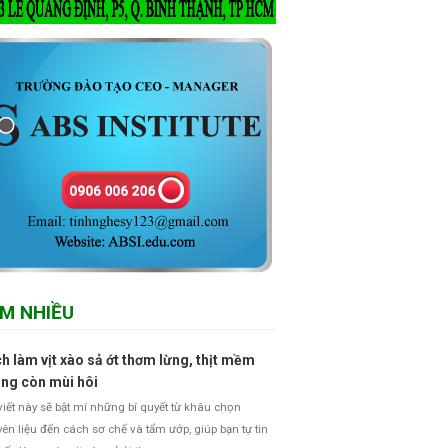
M NHIỀU
h làm vịt xào sả ớt thơm lừng, thịt mềm
ng còn mùi hôi
viết này sẽ bật mí những bí quyết từ khâu chọn
ên liệu đến cách sơ chế và tẩm ướp, giúp bạn tự tin