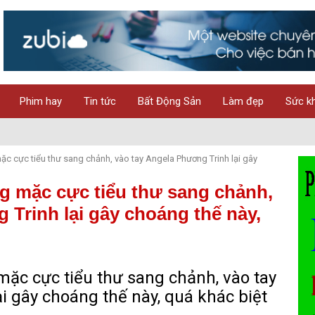
Phim hay
Tin tức
Bất Động Sản
Làm đẹp
Sức k
c cực tiểu thư sang chảnh, vào tay Angela Phương Trinh lại gây
 mặc cực tiểu thư sang chảnh,
 Trinh lại gây choáng thế này,
ặc cực tiểu thư sang chảnh, vào tay
i gây choáng thế này, quá khác biệt