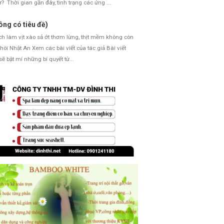
ơ? Thời gian gần đây, tình trạng các ứng ...
ông có tiêu đề)
 làm vịt xào sả ớt thơm lừng, thịt mềm không còn
hôi Nhật An Xem các bài viết của tác giả Bài viết
sẽ bật mí những bí quyết từ...