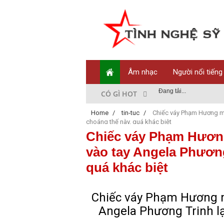
Âm nhạc
Người nổi tiếng
Đang tải...
CÓ GÌ HOT
Home
/
tin-tuc
/
Chiếc váy Phạm Hương mặ
choáng thế này, quá khác biệt
Chiếc váy Phạm Hương
vào tay Angela Phương
quá khác biệt
Chiếc váy Phạm Hương m
Angela Phương Trinh lạ