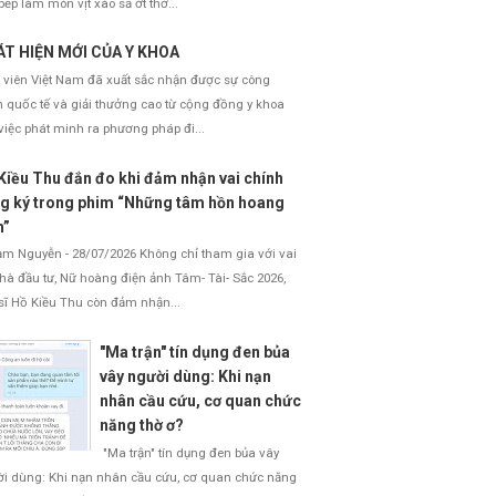
bếp làm món vịt xào sả ớt thơ...
T HIỆN MỚI CỦA Y KHOA
 viên Việt Nam đã xuất sắc nhận được sự công
 quốc tế và giải thưởng cao từ cộng đồng y khoa
việc phát minh ra phương pháp đi...
Kiều Thu đắn đo khi đảm nhận vai chính
g ký trong phim “Những tâm hồn hoang
h”
 Nguyễn - 28/07/2026 Không chỉ tham gia với vai
nhà đầu tư, Nữ hoàng điện ảnh Tâm- Tài- Sắc 2026,
sĩ Hồ Kiều Thu còn đảm nhận...
"Ma trận" tín dụng đen bủa
vây người dùng: Khi nạn
nhân cầu cứu, cơ quan chức
năng thờ ơ?
"Ma trận" tín dụng đen bủa vây
i dùng: Khi nạn nhân cầu cứu, cơ quan chức năng