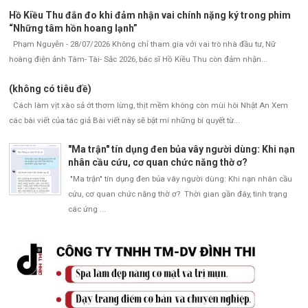
Hồ Kiều Thu đắn đo khi đảm nhận vai chính nặng ký trong phim
“Những tâm hồn hoang lạnh”
Phạm Nguyễn - 28/07/2026 Không chỉ tham gia với vai trò nhà đầu tư, Nữ
hoàng điện ảnh Tâm- Tài- Sắc 2026, bác sĩ Hồ Kiều Thu còn đảm nhận...
(không có tiêu đề)
Cách làm vịt xào sả ớt thơm lừng, thịt mềm không còn mùi hôi Nhật An Xem
các bài viết của tác giả Bài viết này sẽ bật mí những bí quyết từ...
"Ma trận" tín dụng đen bủa vây người dùng: Khi nạn
nhân cầu cứu, cơ quan chức năng thờ ơ?
"Ma trận" tín dụng đen bủa vây người dùng: Khi nạn nhân cầu
cứu, cơ quan chức năng thờ ơ? Thời gian gần đây, tình trạng
các ứng ...