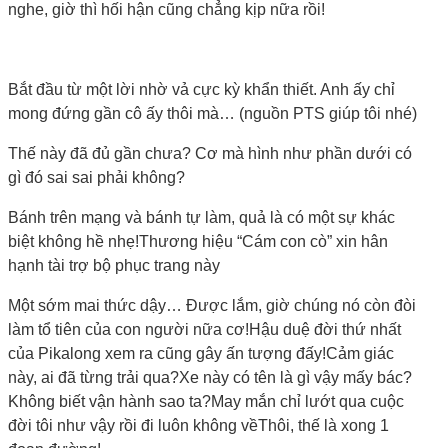
nghe, giờ thì hối hận cũng chẳng kịp nữa rồi!
Bắt đầu từ một lời nhờ vả cực kỳ khẩn thiết. Anh ấy chỉ
mong đứng gần cô ấy thôi mà… (nguồn PTS giúp tôi nhé)
Thế này đã đủ gần chưa? Cơ mà hình như phần dưới có
gì đó sai sai phải không?
Bánh trên mạng và bánh tự làm, quả là có một sự khác
biệt không hề nhẹ!
Thương hiệu “Cám con cò” xin hân
hạnh tài trợ bộ phục trang này
Một sớm mai thức dậy… Được lắm, giờ chúng nó còn đòi
làm tổ tiên của con người nữa cơ!
Hậu duệ đời thứ nhất
của Pikalong xem ra cũng gây ấn tượng đấy!
Cảm giác
này, ai đã từng trải qua?
Xe này có tên là gì vậy mấy bác?
Không biết vận hành sao ta?
May mắn chỉ lướt qua cuộc
đời tôi như vậy rồi đi luôn không về
Thôi, thế là xong 1