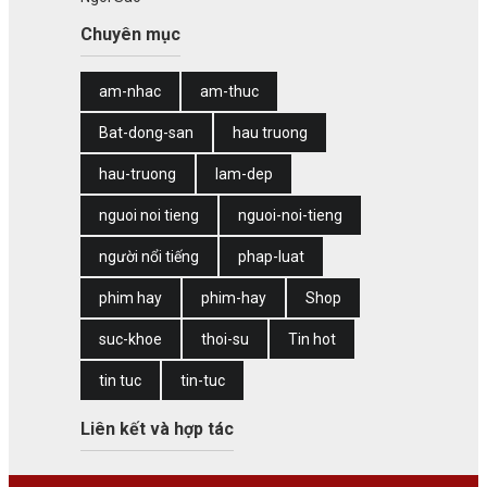
Chuyên mục
am-nhac
am-thuc
Bat-dong-san
hau truong
hau-truong
lam-dep
nguoi noi tieng
nguoi-noi-tieng
người nổi tiếng
phap-luat
phim hay
phim-hay
Shop
suc-khoe
thoi-su
Tin hot
tin tuc
tin-tuc
Liên kết và hợp tác