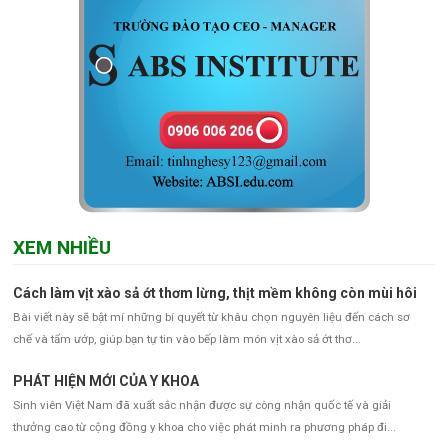
XEM NHIỀU
Cách làm vịt xào sả ớt thơm lừng, thịt mềm không còn mùi hôi
Bài viết này sẽ bật mí những bí quyết từ khâu chọn nguyên liệu đến cách sơ
chế và tẩm ướp, giúp bạn tự tin vào bếp làm món vịt xào sả ớt thơ...
PHÁT HIỆN MỚI CỦA Y KHOA
Sinh viên Việt Nam đã xuất sắc nhận được sự công nhận quốc tế và giải
thưởng cao từ cộng đồng y khoa cho việc phát minh ra phương pháp đi...