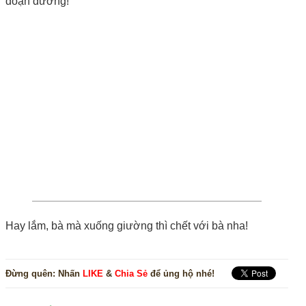
đoạn đường!
Hay lắm, bà mà xuống giường thì chết với bà nha!
Đừng quên:
Nhấn
LIKE
&
Chia Sẻ
để ủng hộ nhé!