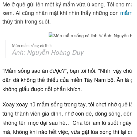
Mẹ ở quê gửi lên một ký mắm vừa ủ xong. Tôi cho mấ
xem. Ai cũng nhăn mặt khi nhìn thấy những con
mắm cá
thủy tinh trong suốt.
Món mắm sống cá linh
Ảnh: Nguyễn Hoàng Duy
“Mắm sống sao ăn được?”, bạn tôi hỏi. “Nhìn vậy chứ 
dân dã không thể thiếu của miền Tây Nam bộ. Ăn là ghi
không giấu được nỗi phấn khích.
Xoay xoay hũ mắm sống trong tay, tôi chợt nhớ quê là
từng thành viên gia đình, nhớ con đê, dòng sông, đồng
không tên mọc dại sau hè… Cha tôi lam lũ suốt ngày 
mà, không khi nào hết việc, vừa gặt lúa xong thì lại cà