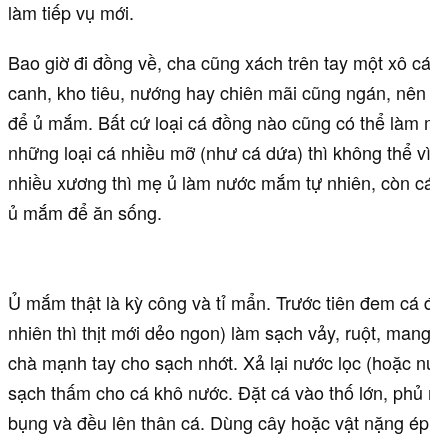
làm tiếp vụ mới.
Bao giờ đi đồng về, cha cũng xách trên tay một xô cá 
canh, kho tiêu, nướng hay chiên mãi cũng ngán, nên m
để ủ mắm. Bất cứ loại cá đồng nào cũng có thể làm m
những loại cá nhiều mỡ (như cá dứa) thì không thể vì 
nhiều xương thì mẹ ủ làm nước mắm tự nhiên, còn cá ít
ủ mắm để ăn sống.
Ủ mắm thật là kỳ công và tỉ mẩn. Trước tiên đem cá đồ
nhiên thì thịt mới dẻo ngon) làm sạch vảy, ruột, mang c
chà mạnh tay cho sạch nhớt. Xả lại nước lọc (hoặc nướ
sạch thấm cho cá khô nước. Đặt cá vào thố lớn, phủ m
bụng và đều lên thân cá. Dùng cây hoặc vật nặng ép c