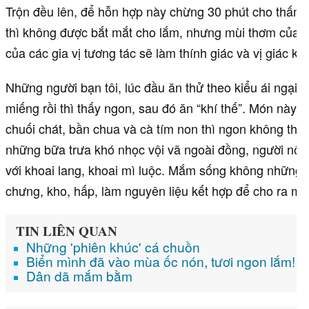
Trộn đều lên, để hỗn hợp này chừng 30 phút cho thấm 
thì không được bắt mắt cho lắm, nhưng mùi thơm của t
của các gia vị tương tác sẽ làm thính giác và vị giác k
Những người bạn tôi, lúc đầu ăn thử theo kiểu ái ngại, 
miếng rồi thì thấy ngon, sau đó ăn “khí thế”. Món này 
chuối chát, bần chua và cà tím non thì ngon không thể 
những bữa trưa khó nhọc vội vã ngoài đồng, người nôn
với khoai lang, khoai mì luộc. Mắm sống không những
chưng, kho, hấp, làm nguyên liệu kết hợp để cho ra m
TIN LIÊN QUAN
Những 'phiên khúc' cá chuồn
Biển mình đã vào mùa ốc nón, tươi ngon lắm!
Dân dã mắm bằm