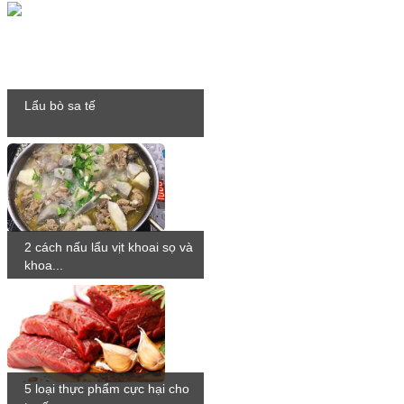
Lẩu bò sa tế
2 cách nấu lẩu vịt khoai sọ và
khoa...
5 loại thực phẩm cực hại cho