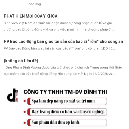
các ứng ...
PHÁT HIỆN MỚI CỦA Y KHOA
Sinh viên Việt Nam đã xuất sắc nhận được sự công nhận quốc tế và giải
thưởng cao từ cộng đồng y khoa cho việc phát minh ra phương pháp đi...
PV Báo Lao Động bàn giao tài sản của bác sĩ “rởm” cho công an
PV Báo Lao Động bàn giao tài sản của bác sĩ “rởm” cho công an LĐO | 0...
(không có tiêu đề)
Ông Phạm Đình Vương được bầu giữ chức phó chủ tịch Trung ương Hội Giáo
dục chăm sóc sức khoẻ cộng đồng Nội dung bài viết Ngày 14/7/2026 vừ...