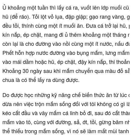
Ủ khoảng một tuần thì lấy cá ra, vuốt lên lớp muối cũ,
hũ (để ráo). Tỏi lột vỏ lụa, đập giập; gạo rang vàng, gi
đều tỏi, thính cùng một ít muối ăn. Đưa cá trở lại hũ, p
kín nắp, ép chặt, mang đi ủ thêm khoảng một tháng nữ
còn lại là cho đường vào nồi cùng một ít nước, nấu đườ
Phết hỗn hợp nước đường vào bụng mắm, lưng mắm c
vào mái dầm hoặc hũ, ép chặt, đậy kín nắp, thi thoảng
Khoảng 30 ngày sau khi mắm chuyển qua màu đỏ sẫm,
chua là có thể lấy ra dùng được.
Do được học những kỹ năng chế biến thức ăn từ lúc cò
dừa nên việc trộn mắm sống đối với tôi không có gì là 
kéo cắt đầu và vây mắm cá linh bỏ đi, sau đó cắt thàn
mắm vào tô, cùng với đường, sả, ớt, tỏi, gừng băm nhu
thể thiếu trong mắm sống, vì nó sẽ làm mất mùi tanh 