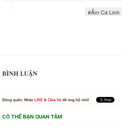
#Ắm Cá Linh
#Ẩm Thực
#D
#Hương Vị Quê
#Ủ Mắm
BÌNH LUẬN
Đừng quên:
Nhấn
LIKE
&
Chia Sẻ
để ủng hộ nhé!
CÓ THỂ BẠN QUAN TÂM