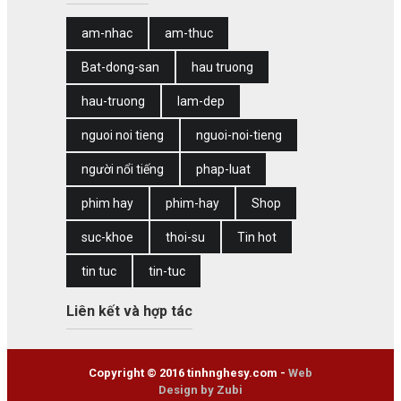
am-nhac
am-thuc
Bat-dong-san
hau truong
hau-truong
lam-dep
nguoi noi tieng
nguoi-noi-tieng
người nổi tiếng
phap-luat
phim hay
phim-hay
Shop
suc-khoe
thoi-su
Tin hot
tin tuc
tin-tuc
Liên kết và hợp tác
Copyright © 2016 tinhnghesy.com -
Web
Design by Zubi