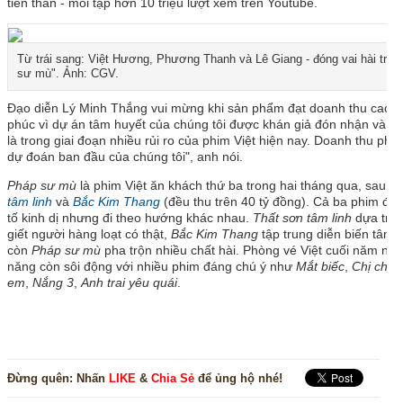
tiền thân - mỗi tập hơn 10 triệu lượt xem trên Youtube.
Từ trái sang: Việt Hương, Phương Thanh và Lê Giang - đóng vai hài tron
sư mù". Ảnh: CGV.
Đạo diễn Lý Minh Thắng vui mừng khi sản phẩm đạt doanh thu cao. 
phúc vì dự án tâm huyết của chúng tôi được khán giả đón nhận và có 
là trong giai đoạn nhiều rủi ro của phim Việt hiện nay. Doanh thu ph
dự đoán ban đầu của chúng tôi", anh nói.
Pháp sư mù
là phim Việt ăn khách thứ ba trong hai tháng qua, sau
Th
tâm linh
và
Bắc Kim Thang
(đều thu trên 40 tỷ đồng). Cả ba phim đề
tố kinh dị nhưng đi theo hướng khác nhau.
Thất sơn tâm linh
dựa trên
giết người hàng loạt có thật,
Bắc Kim Thang
tập trung diễn biến tâm l
còn
Pháp sư mù
pha trộn nhiều chất hài. Phòng vé Việt cuối năm nhi
năng còn sôi động với nhiều phim đáng chú ý như
Mắt biếc
,
Chị chị 
em
,
Nắng 3
,
Anh trai yêu quái
.
Â
Đừng quên:
Nhấn
LIKE
&
Chia Sẻ
để ủng hộ nhé!