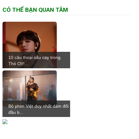
CÓ THỂ BẠN QUAN TÂM
10 câu thoại sâu cay trong
Thỏ Ơi!!...
Bộ phim Việt duy nhất dám đối
đầu b...