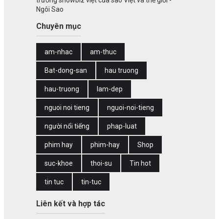
Ngôi Sao
Chuyên mục
am-nhac
am-thuc
Bat-dong-san
hau truong
hau-truong
lam-dep
nguoi noi tieng
nguoi-noi-tieng
người nổi tiếng
phap-luat
phim hay
phim-hay
Shop
suc-khoe
thoi-su
Tin hot
tin tuc
tin-tuc
Liên kết và hợp tác