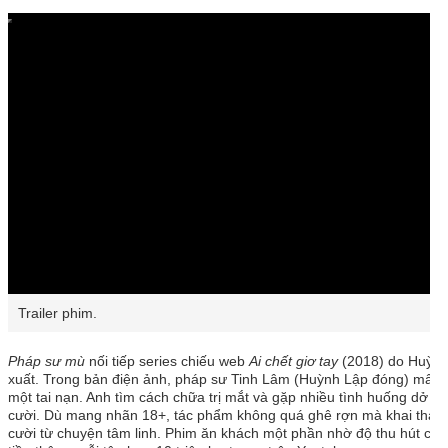
V
i
d
e
o
P
l
a
y
e
r
i
s
l
o
a
d
i
n
g
.
B
/
ỏ
T
Đ
t
i
ã
ắ
ế
t
t
n
ả
t
Trailer phim.
t
i
i
r
:
ế
ì
0
n
n
%
g
h
Pháp sư mù
nối tiếp series chiếu web
Ai chết giơ tay
(2018) do Huỳnh
:
0
xuất. Trong bản điện ảnh, pháp sư Tinh Lâm (Huỳnh Lập đóng) mất th
%
một tai nạn. Anh tìm cách chữa trị mắt và gặp nhiều tình huống dở k
cười. Dù mang nhãn 18+, tác phẩm không quá ghê rợn mà khai thác 
cười từ chuyện tâm linh. Phim ăn khách một phần nhờ độ thu hút của