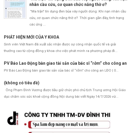
nhân cầu cứu, cơ quan chức năng thờ ơ?
"Ma trận" tín dụng đen bủa vây người dùng: Khi nạn nhân cầu
cứu, cơ quan chức năng thờ ơ? Thời gian gần đây, tình trạng
các ứng ...
PHÁT HIỆN MỚI CỦA Y KHOA
Sinh viên Việt Nam đã xuất sắc nhận được sự công nhận quốc tế và giải
thưởng cao từ cộng đồng y khoa cho việc phát minh ra phương pháp đi...
PV Báo Lao Động bàn giao tài sản của bác sĩ “rởm” cho công an
PV Báo Lao Động bàn giao tài sản của bác sĩ “rởm” cho công an LĐO | 0...
(không có tiêu đề)
Ông Phạm Đình Vương được bầu giữ chức phó chủ tịch Trung ương Hội Giáo
dục chăm sóc sức khoẻ cộng đồng Nội dung bài viết Ngày 14/7/2026 vừ...