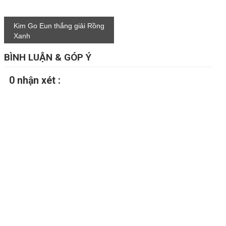
Kim Go Eun thắng giải Rồng
Xanh
BÌNH LUẬN & GÓP Ý
0 nhận xét :