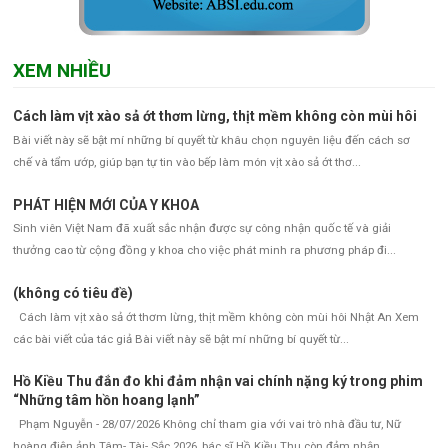
XEM NHIỀU
Cách làm vịt xào sả ớt thơm lừng, thịt mềm không còn mùi hôi
Bài viết này sẽ bật mí những bí quyết từ khâu chọn nguyên liệu đến cách sơ
chế và tẩm ướp, giúp bạn tự tin vào bếp làm món vịt xào sả ớt thơ...
PHÁT HIỆN MỚI CỦA Y KHOA
Sinh viên Việt Nam đã xuất sắc nhận được sự công nhận quốc tế và giải
thưởng cao từ cộng đồng y khoa cho việc phát minh ra phương pháp đi...
(không có tiêu đề)
Cách làm vịt xào sả ớt thơm lừng, thịt mềm không còn mùi hôi Nhật An Xem
các bài viết của tác giả Bài viết này sẽ bật mí những bí quyết từ...
Hồ Kiều Thu đắn đo khi đảm nhận vai chính nặng ký trong phim
“Những tâm hồn hoang lạnh”
Phạm Nguyễn - 28/07/2026 Không chỉ tham gia với vai trò nhà đầu tư, Nữ
hoàng điện ảnh Tâm- Tài- Sắc 2026, bác sĩ Hồ Kiều Thu còn đảm nhận...