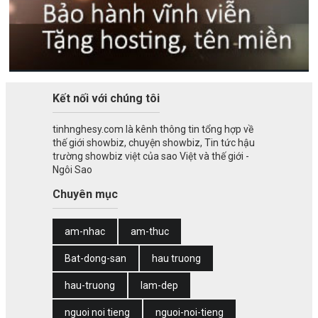
Kết nối với chúng tôi
tinhnghesy.com là kênh thông tin tổng hợp về
thế giới showbiz, chuyện showbiz, Tin tức hậu
trường showbiz việt của sao Việt và thế giới -
Ngôi Sao
Chuyên mục
am-nhac
am-thuc
Bat-dong-san
hau truong
hau-truong
lam-dep
nguoi noi tieng
nguoi-noi-tieng