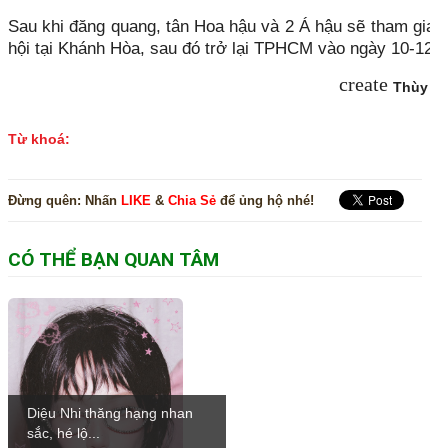
Sau khi đăng quang, tân Hoa hậu và 2 Á hậu sẽ tham gia 
hội tại Khánh Hòa, sau đó trở lại TPHCM vào ngày 10-12.
create
Thùy Tr
Từ khoá:
Đừng quên:
Nhấn
LIKE
&
Chia Sẻ
để ủng hộ nhé!
CÓ THỂ BẠN QUAN TÂM
Diệu Nhi thăng hạng nhan
sắc, hé lộ...