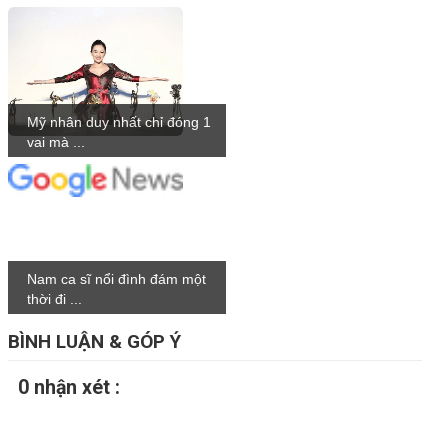
Mỹ nhân duy nhất chỉ đóng 1
vai mà ...
Nam ca sĩ nổi đình đám một
thời đi ...
BÌNH LUẬN & GÓP Ý
0 nhận xét :