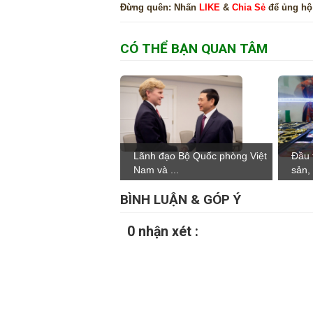
Đừng quên:
Nhấn
LIKE
&
Chia Sẻ
để ủng hộ
CÓ THỂ BẠN QUAN TÂM
Lãnh đạo Bộ Quốc phòng Việt
Đầu 
Nam và ...
sản, 
BÌNH LUẬN & GÓP Ý
0 nhận xét :