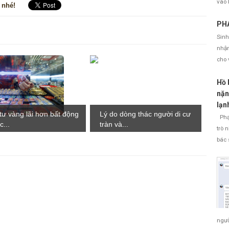
vào 
 nhé!
PHÁ
Sinh
nhận
cho 
Hồ 
nặn
lạn
tư vàng lãi hơn bất động
Lý do dòng thác người di cư
Phạm
c...
tràn và...
trò 
bác 
ngườ