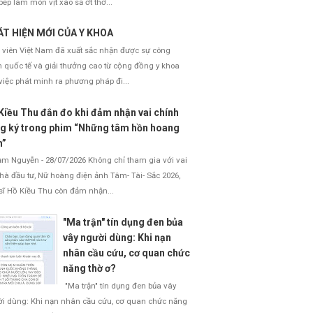
bếp làm món vịt xào sả ớt thơ...
T HIỆN MỚI CỦA Y KHOA
 viên Việt Nam đã xuất sắc nhận được sự công
 quốc tế và giải thưởng cao từ cộng đồng y khoa
việc phát minh ra phương pháp đi...
Kiều Thu đắn đo khi đảm nhận vai chính
g ký trong phim “Những tâm hồn hoang
h”
 Nguyễn - 28/07/2026 Không chỉ tham gia với vai
nhà đầu tư, Nữ hoàng điện ảnh Tâm- Tài- Sắc 2026,
sĩ Hồ Kiều Thu còn đảm nhận...
"Ma trận" tín dụng đen bủa
vây người dùng: Khi nạn
nhân cầu cứu, cơ quan chức
năng thờ ơ?
"Ma trận" tín dụng đen bủa vây
i dùng: Khi nạn nhân cầu cứu, cơ quan chức năng