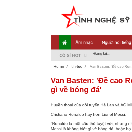
Âm nhạc
Người nổi tiếng
Đang tải...
CÓ GÌ HOT
Home
/
tin-tuc
/
Van Basten: 'Đề cao Rona
Van Basten: 'Đề cao R
gì về bóng đá'
Huyền thoại của đội tuyển Hà Lan và AC M
Cristiano Ronaldo hay hơn Lionel Messi.
"Ronaldo là một cầu thủ tuyệt vời, nhưng 
Messi là không biết gì về bóng đá, hoặc họ 