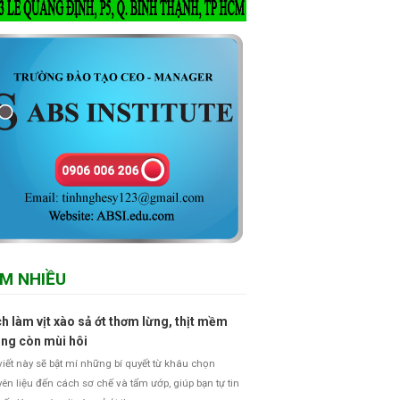
M NHIỀU
h làm vịt xào sả ớt thơm lừng, thịt mềm
ng còn mùi hôi
viết này sẽ bật mí những bí quyết từ khâu chọn
ên liệu đến cách sơ chế và tẩm ướp, giúp bạn tự tin