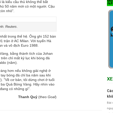
i là kiểu cầu thủ không thể bắt
 thủ 50 năm mới có một người. Cậu
 còn nhỏ".
Ảnh:
Reuters
.
 nhất trong thế hệ. Ông ghi 152 bàn
01 trận ở AC Milan. Với tuyển Hà
ận và vô địch Euro 1988.
Vàng, bằng thành tích của Johan
 trên chỉ mất kỷ lục khi bóng đá
aldo (năm).
ráng hơn nếu không giải nghệ ở
 tay bóng đá chỉ ba năm sau khi
XE
2).
"Về cơ bản, tôi dừng chơi ở tuổi
ợc ba Quả Bóng Vàng. Hãy nhìn vào
 đang có những gì".
Các
khô
Thanh Quý
(theo
Goal
)
Bài 
nguy