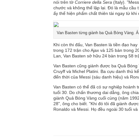
nói trên tờ
Corriere della
Sera
(Italy)
. "Mess
chước và không thể lập lại. Đó là mẫu cầu
ấy thể hiện phẩm chất thiên tài ngay từ khi
Van Basten từng giành ba Quả Bóng Vàng. 
Khi còn thi đấu, Van Basten là tiền đạo hay
trong 172 trận cho Ajax và 125 bàn trong 2
Lan, Van Basten sở hữu 24 bàn trong 58 tr
Van Basten cũng giành được ba Quả Bóng 
Cruyff và Michel Platini. Ba cựu danh thủ kể
đến thời của Messi (sáu danh hiệu) và Ron
Van Basten có thể đã có sự nghiệp hoành t
tuổi 30. Do chấn thương dai dẳng, ông chia
giành Quả Bóng Vàng cuối cùng (năm 199
28", ông cho biết. "Khi đó tôi đã giành đư
Ronaldo và Messi. Họ đều ngoài 30 tuổi và