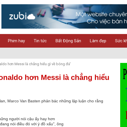
Phim hay
Tin tức
Bất Động Sản
Làm đẹp
Sức k
ldo hơn Messi là chẳng hiểu gì về bóng đá'
onaldo hơn Messi là chẳng hiểu
ilan, Marco Van Basten phản bác những lập luận cho rằng
những người nói cậu ấy hay hơn
đang nói điều đó với ý đồ xấu", ông