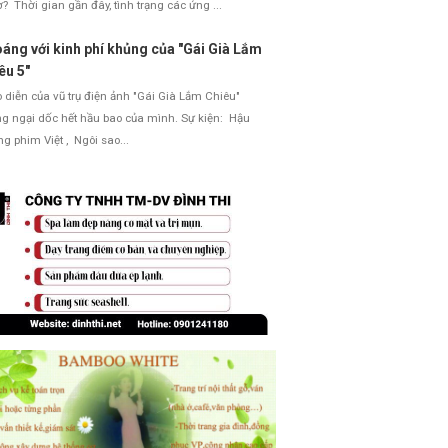
ơ? Thời gian gần đây, tình trạng các ứng ...
áng với kinh phí khủng của "Gái Già Lắm
êu 5"
diễn của vũ trụ điện ảnh "Gái Già Lắm Chiêu"
g ngại dốc hết hầu bao của mình. Sự kiện: Hậu
ng phim Việt , Ngôi sao...