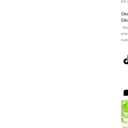
thờ 
Cho
Chi
Đạo 
khôn
trườ