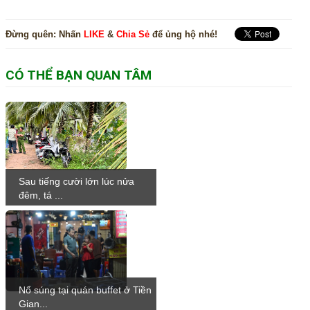
Đừng quên:
Nhấn
LIKE
&
Chia Sẻ
để ủng hộ nhé!
CÓ THỂ BẠN QUAN TÂM
Sau tiếng cười lớn lúc nửa
đêm, tá ...
Nổ súng tại quán buffet ở Tiền
Gian...