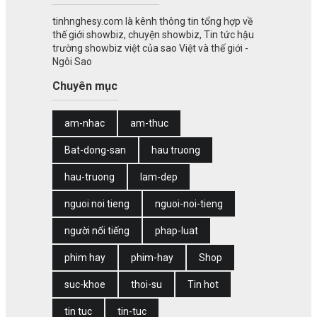
tinhnghesy.com là kênh thông tin tổng hợp về
thế giới showbiz, chuyện showbiz, Tin tức hậu
trường showbiz việt của sao Việt và thế giới -
Ngôi Sao
Chuyên mục
am-nhac
am-thuc
Bat-dong-san
hau truong
hau-truong
lam-dep
nguoi noi tieng
nguoi-noi-tieng
người nổi tiếng
phap-luat
phim hay
phim-hay
Shop
suc-khoe
thoi-su
Tin hot
tin tuc
tin-tuc