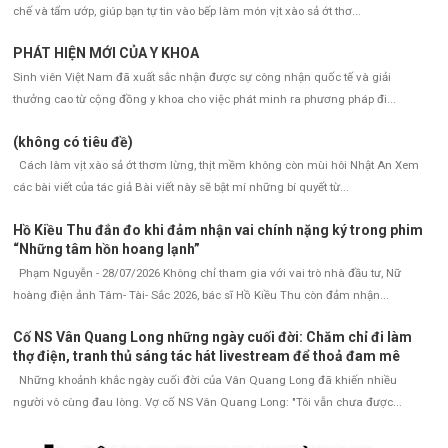
chế và tẩm ướp, giúp bạn tự tin vào bếp làm món vịt xào sả ớt thơ...
PHÁT HIỆN MỚI CỦA Y KHOA
Sinh viên Việt Nam đã xuất sắc nhận được sự công nhận quốc tế và giải
thưởng cao từ cộng đồng y khoa cho việc phát minh ra phương pháp đi...
(không có tiêu đề)
Cách làm vịt xào sả ớt thơm lừng, thịt mềm không còn mùi hôi Nhật An Xem
các bài viết của tác giả Bài viết này sẽ bật mí những bí quyết từ...
Hồ Kiều Thu đắn đo khi đảm nhận vai chính nặng ký trong phim
“Những tâm hồn hoang lạnh”
Phạm Nguyễn - 28/07/2026 Không chỉ tham gia với vai trò nhà đầu tư, Nữ
hoàng điện ảnh Tâm- Tài- Sắc 2026, bác sĩ Hồ Kiều Thu còn đảm nhận...
Cố NS Vân Quang Long những ngày cuối đời: Chăm chỉ đi làm
thợ điện, tranh thủ sáng tác hát livestream để thoả đam mê
Những khoảnh khắc ngày cuối đời của Vân Quang Long đã khiến nhiều
người vô cùng đau lòng. Vợ cố NS Vân Quang Long: "Tôi vẫn chưa được...