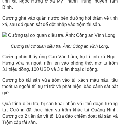
tịnh xá Ngọc Hưng ở xã Mỹ Thạnh Trung, huyện Tam
Bình.
Cường ghé vào quán nước bên đường hỏi thăm về tịnh
xá, sau đó quan sát để đột nhập vào trộm tài sản.
Cường tại cơ quan điều tra. Ảnh: Công an Vĩnh Long.
Cường nhìn thấy ông Cao Văn Lâm, trụ trì tịnh xá Ngọc
Hưng vừa ra ngoài nên lẻn vào phòng thờ, mở tủ trộm
31 triệu đồng, 100 USD và 3 điện thoại di động.
Cường bỏ tài sản vừa trộm vào túi xách màu nâu, tẩu
thoát ra ngoài thì trụ trì trở về phát hiện, báo cảnh sát bắt
giữ.
Quá trình điều tra, bị can khai nhận với thủ đoạn tương
tự, Cường đã thực hiện vụ trộm khác tại Quảng Ninh.
Cường có 2 tiền án về tội Lừa đảo chiếm đoạt tài sản và
Trộm cắp tài sản.