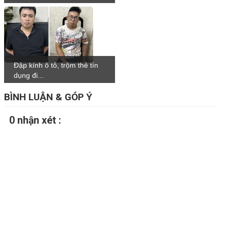
Đập kính ô tô, trộm thẻ tín
dụng đi...
BÌNH LUẬN & GÓP Ý
0 nhận xét :