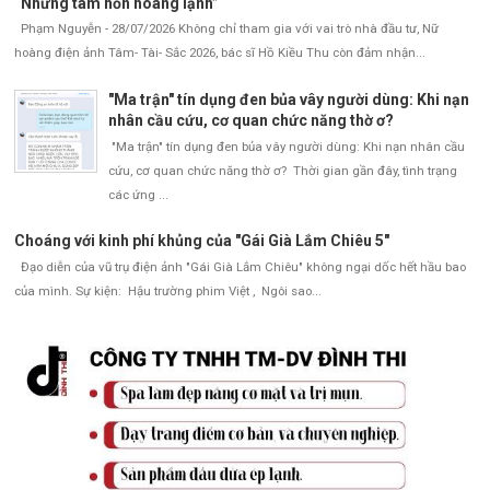
“Những tâm hồn hoang lạnh”
Phạm Nguyễn - 28/07/2026 Không chỉ tham gia với vai trò nhà đầu tư, Nữ
hoàng điện ảnh Tâm- Tài- Sắc 2026, bác sĩ Hồ Kiều Thu còn đảm nhận...
"Ma trận" tín dụng đen bủa vây người dùng: Khi nạn
nhân cầu cứu, cơ quan chức năng thờ ơ?
"Ma trận" tín dụng đen bủa vây người dùng: Khi nạn nhân cầu
cứu, cơ quan chức năng thờ ơ? Thời gian gần đây, tình trạng
các ứng ...
Choáng với kinh phí khủng của "Gái Già Lắm Chiêu 5"
Đạo diễn của vũ trụ điện ảnh "Gái Già Lắm Chiêu" không ngại dốc hết hầu bao
của mình. Sự kiện: Hậu trường phim Việt , Ngôi sao...