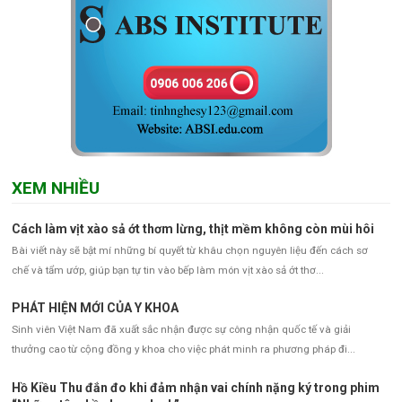
XEM NHIỀU
Cách làm vịt xào sả ớt thơm lừng, thịt mềm không còn mùi hôi
Bài viết này sẽ bật mí những bí quyết từ khâu chọn nguyên liệu đến cách sơ
chế và tẩm ướp, giúp bạn tự tin vào bếp làm món vịt xào sả ớt thơ...
PHÁT HIỆN MỚI CỦA Y KHOA
Sinh viên Việt Nam đã xuất sắc nhận được sự công nhận quốc tế và giải
thưởng cao từ cộng đồng y khoa cho việc phát minh ra phương pháp đi...
Hồ Kiều Thu đắn đo khi đảm nhận vai chính nặng ký trong phim