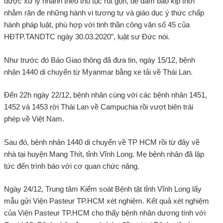
được xử lý nhanh theo thủ tục rút gọn, để đảm bảo kịp thời
nhằm răn đe những hành vi tương tự và giáo dục ý thức chấp
hành pháp luật, phù hợp với tinh thần công văn số 45 của
HĐTP.TANDTC ngày 30.03.2020”, luật sư Đức nói.
Như trước đó Báo Giao thông đã đưa tin, ngày 15/12, bệnh
nhân 1440 di chuyển từ Myanmar bằng xe tải về Thái Lan.
Đến 22h ngày 22/12, bệnh nhân cùng với các bệnh nhân 1451,
1452 và 1453 rời Thái Lan về Campuchia rồi vượt biên trái
phép về Việt Nam.
Sau đó, bệnh nhân 1440 di chuyển về TP HCM rồi từ đây về
nhà tại huyện Mang Thít, tỉnh Vĩnh Long. Mẹ bệnh nhân đã lập
tức đến trình báo với cơ quan chức năng.
Ngày 24/12, Trung tâm Kiểm soát Bệnh tật tỉnh Vĩnh Long lấy
mẫu gửi Viện Pasteur TP.HCM xét nghiệm. Kết quả xét nghiệm
của Viện Pasteur TP.HCM cho thấy bệnh nhân dương tính với