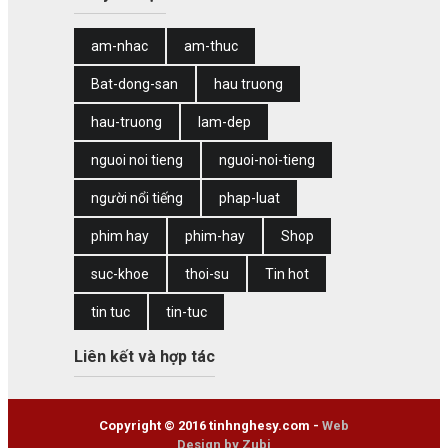
am-nhac
am-thuc
Bat-dong-san
hau truong
hau-truong
lam-dep
nguoi noi tieng
nguoi-noi-tieng
người nổi tiếng
phap-luat
phim hay
phim-hay
Shop
suc-khoe
thoi-su
Tin hot
tin tuc
tin-tuc
Liên kết và hợp tác
Copyright © 2016 tinhnghesy.com -
Web
Design by Zubi