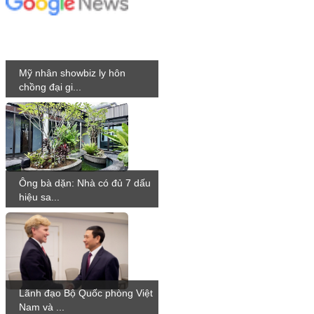
Mỹ nhân showbiz ly hôn
chồng đại gi...
Ông bà dặn: Nhà có đủ 7 dấu
hiệu sa...
Lãnh đạo Bộ Quốc phòng Việt
Nam và ...