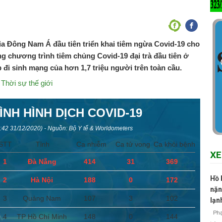
ia Đông Nam Á đầu tiên triển khai tiêm ngừa Covid-19 cho
g chương trình tiêm chủng Covid-19 đại trà đầu tiên ở
đi sinh mạng của hơn 1,7 triệu người trên toàn cầu.
Thời sự thế giới
,
ÌNH HÌNH DỊCH COVID-19
:42
31/12/2020) - Nguồn: Bộ Y tế & Worldometers
STT
Tỉnh
Ca nhiễm
Ca tử vong
Ca khỏi bệnh
XE
1
Đà Nẵng
414
31
369
Hồ 
2
Hà Nội
188
0
172
nặn
3
Quảng Nam
107
3
102
lạn
Phạm
4
TP Hồ Chí Minh
148
0
144