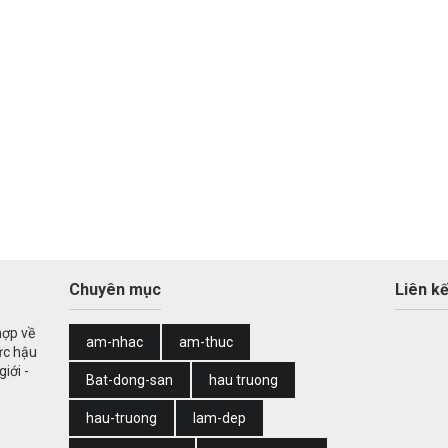
Chuyên mục
Liên kế
hợp về
am-nhac
am-thuc
ức hậu
iới -
Bat-dong-san
hau truong
hau-truong
lam-dep