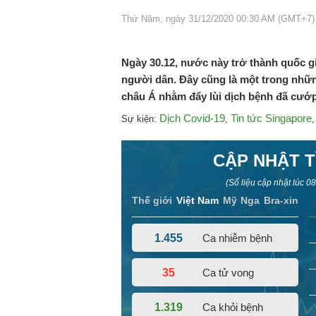
Thứ Năm, ngày 31/12/2020 00:30 AM (GMT+7)
Ngày 30.12, nước này trở thành quốc g
người dân. Đây cũng là một trong nhữn
châu Á nhằm đẩy lùi dịch bệnh đã cướp 
Dịch Covid-19
Tin tức Singapore
Sự kiện:
,
CẬP NHẬT T
(Số liệu cập nhật lúc
08
Thế giới
Việt Nam
Mỹ
Nga
Bra-xin
1.455
Ca nhiễm bệnh
35
Ca tử vong
1.319
Ca khỏi bệnh