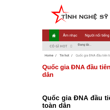
Âm nhạc
Người nổi tiếng
Đang tải...
CÓ GÌ HOT
Home
/
Tin hot
/
Quốc gia ĐNA đầu tiên t
Quốc gia ĐNA đầu tiên
dân
Quốc gia ĐNA đầu ti
toàn dân