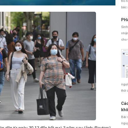
trò 
5
Hải Dương
32
0
32
bác 
6
Trà Vinh
7
0
5
PHÁ
Sinh
7
Đồng Nai
7
0
6
nhận
8
Cà Mau
1
0
1
cho 
9
Kiên Giang
1
0
1
10
Bạc Liêu
51
0
48
11
Bến Tre
1
0
1
12
Đồng Tháp
25
0
22
ngườ
thờ 
13
Cần Thơ
10
0
10
14
Bình Dương
16
0
12
Các
khô
15
Tây Ninh
7
0
7
Bài 
nguy
16
Bà Rịa - Vũng
69
0
65
toàn dân từ ngày 30.12 đến hết quý 3 năm sau (ảnh: Reuters)