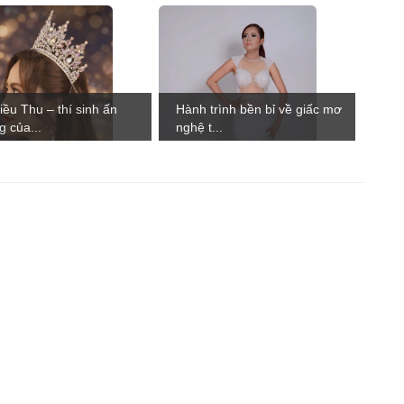
41
Hà Giang
1
0
1
42
Lai Châu
1
0
1
43
Phú Yên
9
0
5
iều Thu – thí sinh ấn
Hành trình bền bỉ về giấc mơ
44
Tiền Giang
2
0
1
g của...
nghệ t...
45
Vĩnh Long
7
0
1