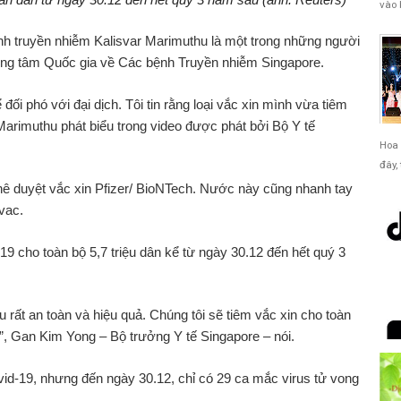
Tàu
vào 
17
Quảng Trị
7
1
6
ệnh truyền nhiễm Kalisvar Marimuthu là một trong những người
ng tâm Quốc gia về Các bệnh Truyền nhiễm Singapore.
18
Bình Thuận
10
0
9
19
Ninh Thuận
3
0
3
 đối phó với đại dịch. Tôi tin rằng loại vắc xin mình vừa tiêm
Marimuthu phát biểu trong video được phát bởi Bộ Y tế
20
Khánh Hòa
74
0
47
Hoa 
đây,
21
Đắk Lắk
3
0
3
phê duyệt vắc xin Pfizer/ BioNTech. Nước này cũng nhanh tay
22
Quảng Ngãi
7
0
7
vac.
23
Thừa Thiên Huế
2
0
2
19 cho toàn bộ 5,7 triệu dân kể từ ngày 30.12 đến hết quý 3
24
Hà Tĩnh
4
0
4
25
Thanh Hóa
21
0
21
 rất an toàn và hiệu quả. Chúng tôi sẽ tiêm vắc xin cho toàn
26
Thái Bình
38
0
37
”, Gan Kim Yong – Bộ trưởng Y tế Singapore – nói.
27
Hà Nam
7
0
7
id-19, nhưng đến ngày 30.12, chỉ có 29 ca mắc virus tử vong
28
Ninh Bình
32
0
30