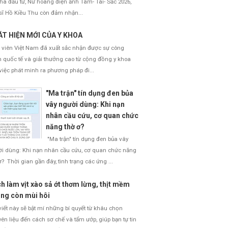
nhà đầu tư, Nữ hoàng điện ảnh Tâm- Tài- Sắc 2026,
sĩ Hồ Kiều Thu còn đảm nhận...
T HIỆN MỚI CỦA Y KHOA
 viên Việt Nam đã xuất sắc nhận được sự công
 quốc tế và giải thưởng cao từ cộng đồng y khoa
việc phát minh ra phương pháp đi...
"Ma trận" tín dụng đen bủa
vây người dùng: Khi nạn
nhân cầu cứu, cơ quan chức
năng thờ ơ?
"Ma trận" tín dụng đen bủa vây
i dùng: Khi nạn nhân cầu cứu, cơ quan chức năng
ơ? Thời gian gần đây, tình trạng các ứng ...
h làm vịt xào sả ớt thơm lừng, thịt mềm
ng còn mùi hôi
viết này sẽ bật mí những bí quyết từ khâu chọn
ên liệu đến cách sơ chế và tẩm ướp, giúp bạn tự tin