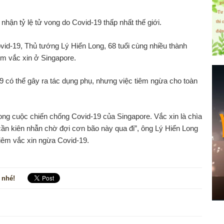
29
Nam Định
15
0
15
nhận tỷ lệ tử vong do Covid-19 thấp nhất thế giới.
30
Hải Phòng
3
0
3
id-19, Thủ tướng Lý Hiển Long, 68 tuổi cùng nhiều thành
31
Hòa Bình
19
0
19
iêm vắc xin ở Singapore.
32
Hưng Yên
28
0
22
 có thể gây ra tác dụng phụ, nhưng việc tiêm ngừa cho toàn
33
Quảng Ninh
20
0
20
34
Bắc Ninh
8
0
8
ng cuộc chiến chống Covid-19 của Singapore. Vắc xin là chìa
35
Vĩnh Phúc
19
0
19
 cần kiên nhẫn chờ đợi cơn bão này qua đi”, ông Lý Hiển Long
iêm vắc xin ngừa Covid-19.
36
Bắc Giang
21
0
21
37
Lạng Sơn
4
0
4
 nhé!
38
Phú Thọ
3
0
3
39
Lào Cai
2
0
2
40
Thái Nguyên
1
0
1