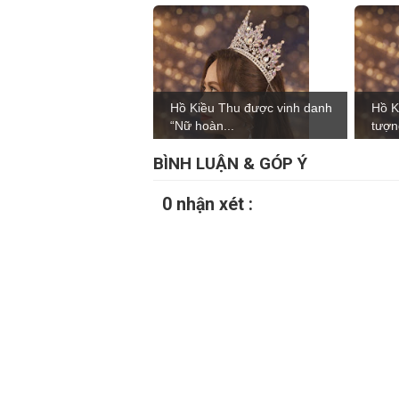
Hồ Kiều Thu được vinh danh
Hồ K
“Nữ hoàn...
tượn
BÌNH LUẬN & GÓP Ý
0 nhận xét :