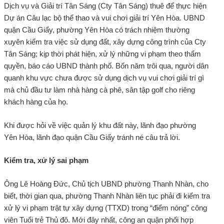
Dịch vụ và Giải trí Tân Sáng (Cty Tân Sáng) thuê để thực hiện
Dự án Câu lạc bộ thể thao và vui chơi giải trí Yên Hòa. UBND
quận Cầu Giấy, phường Yên Hòa có trách nhiệm thường
xuyên kiểm tra việc sử dụng đất, xây dựng công trình của Cty
Tân Sáng; kịp thời phát hiện, xử lý những vi phạm theo thẩm
quyền, báo cáo UBND thành phố. Bốn năm trôi qua, người dân
quanh khu vực chưa được sử dụng dịch vụ vui chơi giải trí gì
mà chủ đầu tư làm nhà hàng cà phê, sân tập golf cho riêng
khách hàng của họ.
Khi được hỏi về việc quản lý khu đất này, lãnh đạo phường
Yên Hòa, lãnh đạo quận Cầu Giấy tránh né câu trả lời.
Kiểm tra, xử lý sai phạm
Ông Lê Hoàng Đức, Chủ tịch UBND phường Thanh Nhàn, cho
biết, thời gian qua, phường Thanh Nhàn liên tục phải đi kiểm tra
xử lý vi phạm trật tự xây dựng (TTXD) trong “điểm nóng” công
viên Tuổi trẻ Thủ đô. Mới đây nhất, công an quận phối hợp