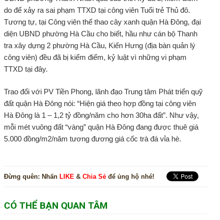
do để xảy ra sai phạm TTXD tại công viên Tuổi trẻ Thủ đô.
Tương tự, tại Công viên thể thao cây xanh quận Hà Đông, đại
diện UBND phường Hà Cầu cho biết, hầu như cán bộ Thanh
tra xây dựng 2 phường Hà Cầu, Kiến Hưng (địa bàn quản lý
công viên) đều đã bị kiểm điểm, kỷ luật vì những vi phạm
TTXD tại đây.
Trao đổi với PV Tiền Phong, lãnh đạo Trung tâm Phát triển quỹ
đất quận Hà Đông nói: “Hiện giá theo hợp đồng tại công viên
Hà Đông là 1 – 1,2 tỷ đồng/năm cho hơn 30ha đất”. Như vậy,
mỗi mét vuông đất “vàng” quận Hà Đông đang được thuê giá
5.000 đồng/m2/năm tương đương giá cốc trà đá vỉa hè.
Đừng quên:
Nhấn
LIKE
&
Chia Sẻ
để ủng hộ nhé!
CÓ THỂ BẠN QUAN TÂM