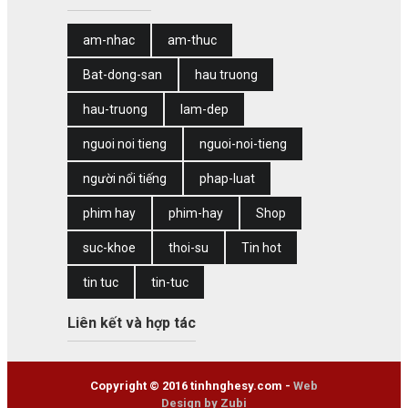
am-nhac
am-thuc
Bat-dong-san
hau truong
hau-truong
lam-dep
nguoi noi tieng
nguoi-noi-tieng
người nổi tiếng
phap-luat
phim hay
phim-hay
Shop
suc-khoe
thoi-su
Tin hot
tin tuc
tin-tuc
Liên kết và hợp tác
Copyright © 2016 tinhnghesy.com -
Web
Design by Zubi