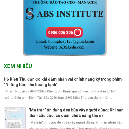
XEM NHIỀU
Hồ Kiều Thu đắn đo khi đảm nhận vai chính nặng ký trong phim
“Những tâm hồn hoang lạnh”
Phạm Nguyễn - 28/07/2026 Không chỉ tham gia với vai trò nhà đầu tư, Nữ
hoàng điện ảnh Tâm- Tài- Sắc 2026, bác sĩ Hồ Kiều Thu còn đảm nhận...
"Ma trận" tín dụng đen bủa vây người dùng: Khi nạn
nhân cầu cứu, cơ quan chức năng thờ ơ?
"Ma trận" tín dụng đen bủa vây người dùng: Khi nạn nhân cầu
cứu, cơ quan chức năng thờ ơ? Thời gian gần đây, tình trạng