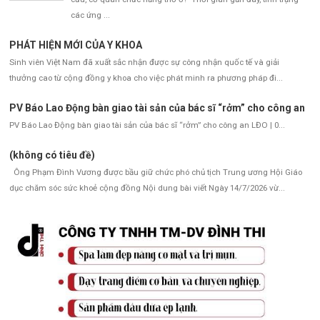
các ứng ...
PHÁT HIỆN MỚI CỦA Y KHOA
Sinh viên Việt Nam đã xuất sắc nhận được sự công nhận quốc tế và giải
thưởng cao từ cộng đồng y khoa cho việc phát minh ra phương pháp đi...
PV Báo Lao Động bàn giao tài sản của bác sĩ “rởm” cho công an
PV Báo Lao Động bàn giao tài sản của bác sĩ “rởm” cho công an LĐO | 0...
(không có tiêu đề)
Ông Phạm Đình Vương được bầu giữ chức phó chủ tịch Trung ương Hội Giáo
dục chăm sóc sức khoẻ cộng đồng Nội dung bài viết Ngày 14/7/2026 vừ...