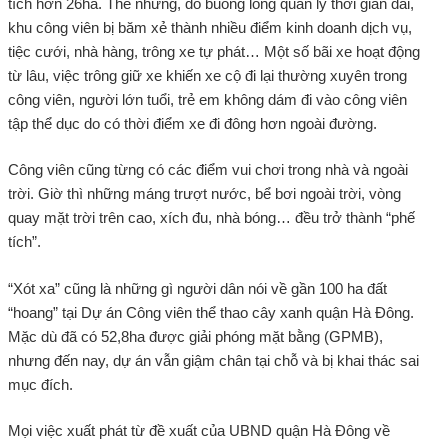
tích hơn 26ha. Thế nhưng, do buông lỏng quản lý thời gian dài,
khu công viên bị băm xẻ thành nhiều điểm kinh doanh dịch vụ,
tiệc cưới, nhà hàng, trông xe tự phát… Một số bãi xe hoạt động
từ lâu, việc trông giữ xe khiến xe cộ đi lại thường xuyên trong
công viên, người lớn tuổi, trẻ em không dám đi vào công viên
tập thể dục do có thời điểm xe đi đông hơn ngoài đường.
Công viên cũng từng có các điểm vui chơi trong nhà và ngoài
trời. Giờ thì những máng trượt nước, bể bơi ngoài trời, vòng
quay mặt trời trên cao, xích đu, nhà bóng… đều trở thành “phế
tích”.
“Xót xa” cũng là những gì người dân nói về gần 100 ha đất
“hoang” tại Dự án Công viên thể thao cây xanh quận Hà Đông.
Mặc dù đã có 52,8ha được giải phóng mặt bằng (GPMB),
nhưng đến nay, dự án vẫn giậm chân tại chỗ và bị khai thác sai
mục đích.
Mọi việc xuất phát từ đề xuất của UBND quận Hà Đông về