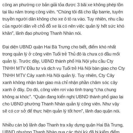
công an phường cơ bản giải tỏa được 3 bãi xe không phép tồn
tại lâu năm trong công viên. “Chúng tôi đã cho lắp barrie, tuyên
truyền người dân không cho xe ô tô ra vào. Tuy nhiên, nhu cầu
của người dân về chỗ đỗ xe là có nên việc quản lý hết sức khó
khăn”, lãnh đạo phường Thanh Nhàn nói.
Đại diện UBND quận Hai Bà Trưng cho biết, điểm khó nhất
trong quản lý ở công viên Tuổi trẻ Thủ đô là chưa có đầu mối
quản lý. Trước đây, UBND thành phố Hà Nội yêu cầu Cty
TNHH MTV Đầu tư và dịch vụ Tuổi trẻ Hà Nội bàn giao cho Cty
TNHH MTV Cây xanh Hà Nội quản lý. Tuy nhiên, Cty Cây
xanh không nhận bàn giao mà chỉ nhận phần chăm sóc cây
xanh ở đây. Do đó, công viên rơi vào tình trạng “cha chung
không ai khóc”. “Quận đang kiến nghị UBND thành phố giao lại
cho UBND phường Thanh Nhàn quản lý công viên. Như vậy
sẽ có cơ sở để thực hiện quản lý tốt hơn”, lãnh đạo quận nói.
Nhiều cán bộ lãnh đạo Thanh tra xây dựng quận Hai Bà Trưng,
UBND phường Thanh Nhàn qua các thời kỳ đã bị kiểm điểm