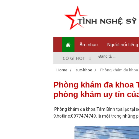
Âm nhạc
Người nổi tiếng
Đang tải...
CÓ GÌ HOT
Home
/
suc-khoe
/
Phòng khám đa khoa T
Phòng khám đa khoa 
phòng khám uy tín của
Phòng khám đa khoa Tâm Bình tọa lạc tại
9,hotline:0977474749, là một trong những 