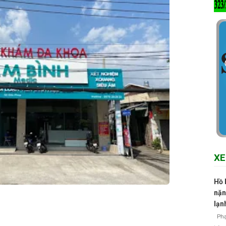
XE
Hồ 
nặn
lạn
Phạm