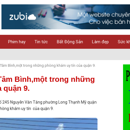
Phim hay
Tin tức
Bất Động Sản
Làm đẹp
Sức k
âm Bình,một trong những phòng khám uy tín của quận 9.
Tâm Bình,một trong những
 quận 9.
 số 245 Nguyễn Văn Tăng phường Long Thạnh Mỹ quận
phòng khám uy tín của quận 9.