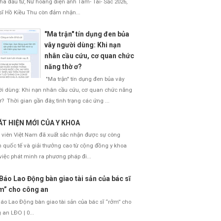
nhà đầu tư, Nữ hoàng điện ảnh Tâm- Tài- Sắc 2026,
sĩ Hồ Kiều Thu còn đảm nhận...
"Ma trận" tín dụng đen bủa
vây người dùng: Khi nạn
nhân cầu cứu, cơ quan chức
năng thờ ơ?
"Ma trận" tín dụng đen bủa vây
i dùng: Khi nạn nhân cầu cứu, cơ quan chức năng
ơ? Thời gian gần đây, tình trạng các ứng ...
T HIỆN MỚI CỦA Y KHOA
 viên Việt Nam đã xuất sắc nhận được sự công
 quốc tế và giải thưởng cao từ cộng đồng y khoa
việc phát minh ra phương pháp đi...
Báo Lao Động bàn giao tài sản của bác sĩ
m” cho công an
áo Lao Động bàn giao tài sản của bác sĩ “rởm” cho
 an LĐO | 0...