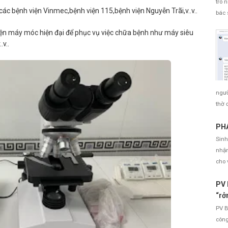
trò 
các bệnh viện Vinmec,bệnh viện 115,bệnh viện Nguyễn Trãi,v..v..
bác 
ện máy móc hiện đại để phục vụ việc chữa bệnh như máy siêu
v..
ngườ
thờ 
PHÁ
Sinh
nhận
cho 
PV 
“rở
PV B
công