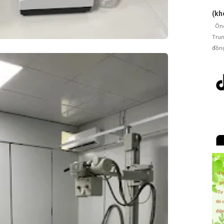
(kh
Ông 
Trun
đồng