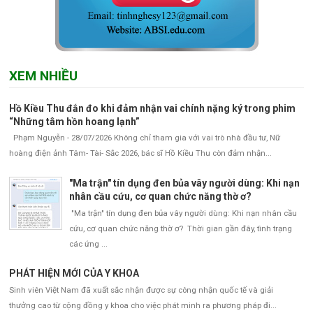
XEM NHIỀU
Hồ Kiều Thu đắn đo khi đảm nhận vai chính nặng ký trong phim
“Những tâm hồn hoang lạnh”
Phạm Nguyễn - 28/07/2026 Không chỉ tham gia với vai trò nhà đầu tư, Nữ
hoàng điện ảnh Tâm- Tài- Sắc 2026, bác sĩ Hồ Kiều Thu còn đảm nhận...
"Ma trận" tín dụng đen bủa vây người dùng: Khi nạn
nhân cầu cứu, cơ quan chức năng thờ ơ?
"Ma trận" tín dụng đen bủa vây người dùng: Khi nạn nhân cầu
cứu, cơ quan chức năng thờ ơ? Thời gian gần đây, tình trạng
các ứng ...
PHÁT HIỆN MỚI CỦA Y KHOA
Sinh viên Việt Nam đã xuất sắc nhận được sự công nhận quốc tế và giải
thưởng cao từ cộng đồng y khoa cho việc phát minh ra phương pháp đi...