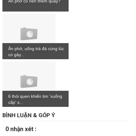
Ăn phở có nên thêm quẩy?
Ăn phở, uống trà đá cùng lúc
có gây...
6 thói quen khiến tim 'xuống
cấp' s...
BÌNH LUẬN & GÓP Ý
0 nhận xét :