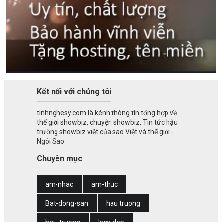
Kết nối với chúng tôi
tinhnghesy.com là kênh thông tin tổng hợp về
thế giới showbiz, chuyện showbiz, Tin tức hậu
trường showbiz việt của sao Việt và thế giới -
Ngôi Sao
Chuyên mục
am-nhac
am-thuc
Bat-dong-san
hau truong
hau-truong
lam-dep