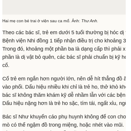
Hai mẹ con bé trai ở viện sau ca mổ. Ảnh:
Thư Anh.
Theo các bác sĩ, trẻ em dưới 5 tuổi thường bị hóc dị v
Bệnh viện Nhi đồng 1 tiếp nhận điều trị cho khoảng 30-4
Trong đó, khoảng một phần ba là dạng cấp thì phải xử l
phần là dị vật bỏ quên, các bác sĩ phải chuẩn bị kỹ hơ
cố.
Cổ trẻ em ngắn hơn người lớn, nên dễ hít thẳng đồ ăn
vào phổi. Dấu hiệu nhiều khi chỉ là trẻ ho, thở khò kh
bác sĩ không thăm khám kỹ dễ nhầm lẫn với các bệnh v
Dấu hiệu nặng hơn là trẻ ho sặc, tím tái, ngất xỉu, ngừ
Bác sĩ Như khuyến cáo phụ huynh không để con chơi vớ
mò có thể ngậm đồ trong miệng, hoặc nhét vào mũi. Nế