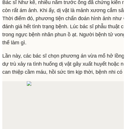
Bác sĩ Như kể, nhiều năm trước ông đã chứng kiến một
còn rất ám ảnh. Khi ấy, dị vật là mảnh xương cắm sâ
Thời điểm đó, phương tiện chẩn đoán hình ảnh như CT
đánh giá hết tình trạng bệnh. Lúc bác sĩ phẫu thuật c
trong ngực bệnh nhân phun ồ ạt. Người bệnh tử vong 
thể làm gì.
Lần này, các bác sĩ chọn phương án vừa mổ hở lồng ngự
dự trù xảy ra tình huống dị vật gây xuất huyết hoặc ng
can thiệp cầm máu, hồi sức tim kịp thời, bệnh nhi có c