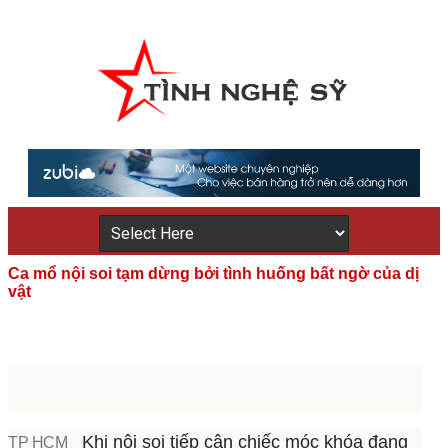
Ca mổ nội soi tạm dừng bởi tình huống bất ngờ của dị
vật
Khi nội soi tiếp cận chiếc móc khóa đang
TP HCM