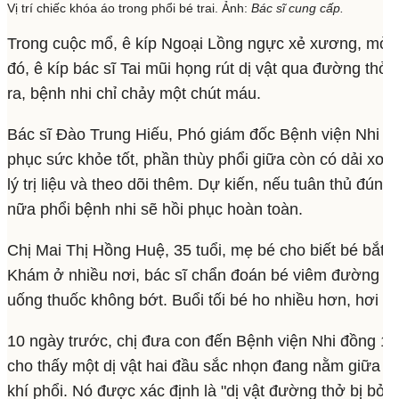
Vị trí chiếc khóa áo trong phổi bé trai. Ảnh:
Bác sĩ cung cấp.
Trong cuộc mổ, ê kíp Ngoại Lồng ngực xẻ xương, mở 
đó, ê kíp bác sĩ Tai mũi họng rút dị vật qua đường thở
ra, bệnh nhi chỉ chảy một chút máu.
Bác sĩ Đào Trung Hiếu, Phó giám đốc Bệnh viện Nhi đồn
phục sức khỏe tốt, phần thùy phổi giữa còn có dải xơ d
lý trị liệu và theo dõi thêm. Dự kiến, nếu tuân thủ đúng
nữa phổi bệnh nhi sẽ hồi phục hoàn toàn.
Chị Mai Thị Hồng Huệ, 35 tuổi, mẹ bé cho biết bé bắt đ
Khám ở nhiều nơi, bác sĩ chẩn đoán bé viêm đường hô
uống thuốc không bớt. Buổi tối bé ho nhiều hơn, hơi 
10 ngày trước, chị đưa con đến Bệnh viện Nhi đồng 1
cho thấy một dị vật hai đầu sắc nhọn đang nằm giữa th
khí phổi. Nó được xác định là "dị vật đường thở bị bỏ 