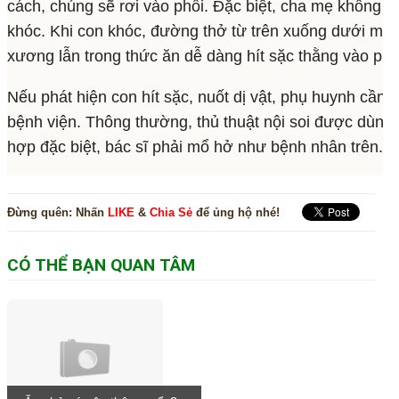
cách, chúng sẽ rơi vào phổi. Đặc biệt, cha mẹ không n
khóc. Khi con khóc, đường thở từ trên xuống dưới mở 
xương lẫn trong thức ăn dễ dàng hít sặc thằng vào phổ
Nếu phát hiện con hít sặc, nuốt dị vật, phụ huynh cầ
bệnh viện. Thông thường, thủ thuật nội soi được dùng
hợp đặc biệt, bác sĩ phải mổ hở như bệnh nhân trên.
Đừng quên:
Nhấn
LIKE
&
Chia Sẻ
để ủng hộ nhé!
CÓ THỂ BẠN QUAN TÂM