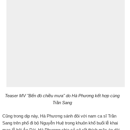
Teaser MV "Bến đò chiều mưa" do Hà Phương kết hợp cùng
Trần Sang
Cũng trong dịp này, Hà Phương sánh đôi với nam ca sĩ Trần
Sang trên phố đi bộ Nguyễn Huệ trong khuôn khổ buổi lễ khai
mạc lễ hội Áo Dài. Hà Phương chia sẻ cô rất thích mặc áo dài,