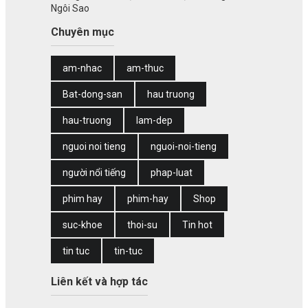
Ngôi Sao
Chuyên mục
am-nhac
am-thuc
Bat-dong-san
hau truong
hau-truong
lam-dep
nguoi noi tieng
nguoi-noi-tieng
người nổi tiếng
phap-luat
phim hay
phim-hay
Shop
suc-khoe
thoi-su
Tin hot
tin tuc
tin-tuc
Liên kết và hợp tác