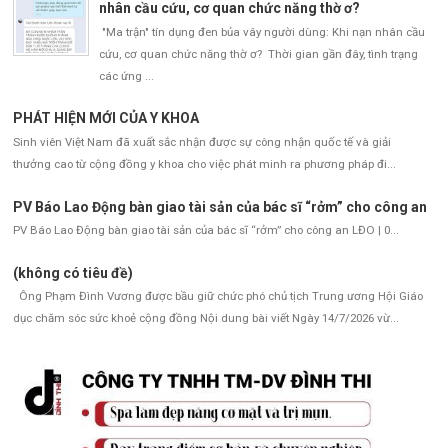
nhân cầu cứu, cơ quan chức năng thờ ơ?
"Ma trận" tín dụng đen bủa vây người dùng: Khi nạn nhân cầu
cứu, cơ quan chức năng thờ ơ? Thời gian gần đây, tình trạng
các ứng ...
PHÁT HIỆN MỚI CỦA Y KHOA
Sinh viên Việt Nam đã xuất sắc nhận được sự công nhận quốc tế và giải
thưởng cao từ cộng đồng y khoa cho việc phát minh ra phương pháp đi...
PV Báo Lao Động bàn giao tài sản của bác sĩ “rởm” cho công an
PV Báo Lao Động bàn giao tài sản của bác sĩ “rởm” cho công an LĐO | 0...
(không có tiêu đề)
Ông Phạm Đình Vương được bầu giữ chức phó chủ tịch Trung ương Hội Giáo
dục chăm sóc sức khoẻ cộng đồng Nội dung bài viết Ngày 14/7/2026 vừ...