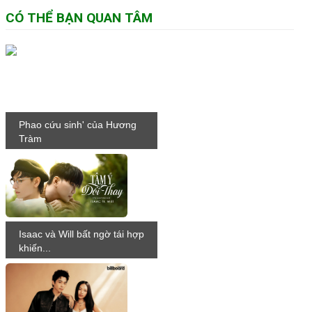
CÓ THỂ BẠN QUAN TÂM
Phao cứu sinh' của Hương
Tràm
Isaac và Will bất ngờ tái hợp
khiến...