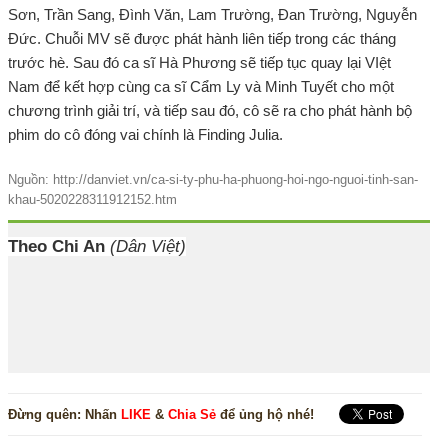
Sơn, Trần Sang, Đình Văn, Lam Trường, Đan Trường, Nguyễn
Đức. Chuỗi MV sẽ được phát hành liên tiếp trong các tháng
trước hè. Sau đó ca sĩ Hà Phương sẽ tiếp tục quay lại VIệt
Nam để kết hợp cùng ca sĩ Cẩm Ly và Minh Tuyết cho một
chương trình giải trí, và tiếp sau đó, cô sẽ ra cho phát hành bộ
phim do cô đóng vai chính là Finding Julia.
Nguồn: http://danviet.vn/ca-si-ty-phu-ha-phuong-hoi-ngo-nguoi-tinh-san-
khau-5020228311912152.htm
Theo Chi An
(Dân Việt)
Đừng quên:
Nhấn
LIKE
&
Chia Sẻ
để ủng hộ nhé!