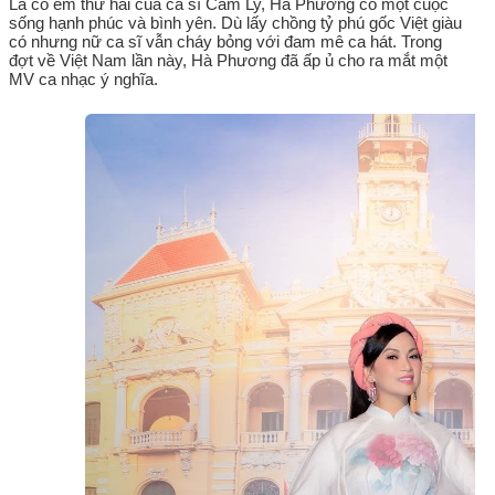
Là cô em thứ hai của ca sĩ Cẩm Ly, Hà Phương có một cuộc
sống hạnh phúc và bình yên. Dù lấy chồng tỷ phú gốc Việt giàu
có nhưng nữ ca sĩ vẫn cháy bỏng với đam mê ca hát. Trong
đợt về Việt Nam lần này, Hà Phương đã ấp ủ cho ra mắt một
MV ca nhạc ý nghĩa.