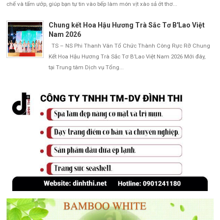
chế và tẩm ướp, giúp bạn tự tin vào bếp làm món vịt xào sả ớt thơ...
Chung kết Hoa Hậu Hương Trà Sắc Tơ B'Lao Việt
Nam 2026
TS – NS Phi Thanh Vân Tổ Chức Thành Công Rực Rỡ Chung
Kết Hoa Hậu Hương Trà Sắc Tơ B’Lao Việt Nam 2026 Mới đây,
tại Trung tâm Dịch vụ Tổng...