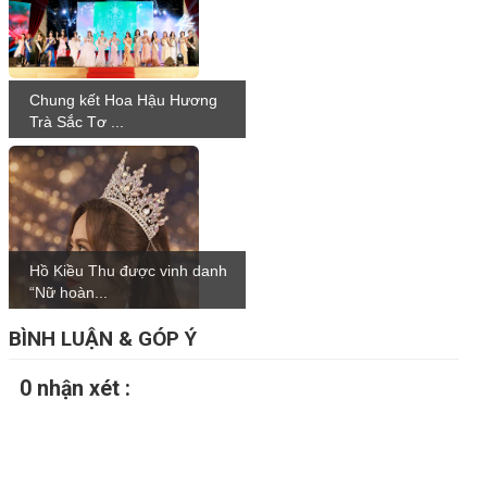
Chung kết Hoa Hậu Hương
Trà Sắc Tơ ...
Hồ Kiều Thu được vinh danh
“Nữ hoàn...
BÌNH LUẬN & GÓP Ý
0 nhận xét :