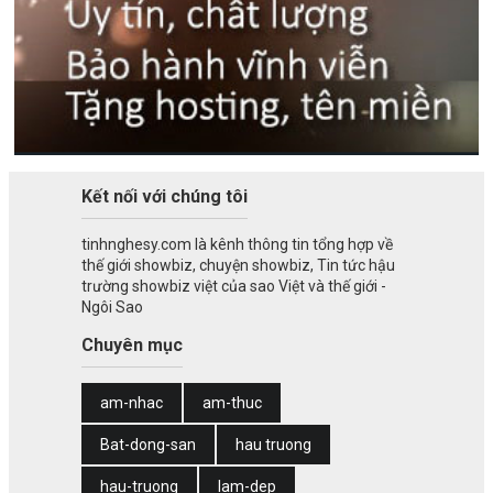
Kết nối với chúng tôi
tinhnghesy.com là kênh thông tin tổng hợp về
thế giới showbiz, chuyện showbiz, Tin tức hậu
trường showbiz việt của sao Việt và thế giới -
Ngôi Sao
Chuyên mục
am-nhac
am-thuc
Bat-dong-san
hau truong
hau-truong
lam-dep