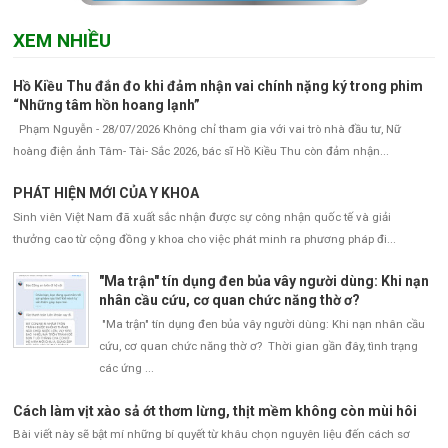
XEM NHIỀU
Hồ Kiều Thu đắn đo khi đảm nhận vai chính nặng ký trong phim
“Những tâm hồn hoang lạnh”
Phạm Nguyễn - 28/07/2026 Không chỉ tham gia với vai trò nhà đầu tư, Nữ
hoàng điện ảnh Tâm- Tài- Sắc 2026, bác sĩ Hồ Kiều Thu còn đảm nhận...
PHÁT HIỆN MỚI CỦA Y KHOA
Sinh viên Việt Nam đã xuất sắc nhận được sự công nhận quốc tế và giải
thưởng cao từ cộng đồng y khoa cho việc phát minh ra phương pháp đi...
"Ma trận" tín dụng đen bủa vây người dùng: Khi nạn
nhân cầu cứu, cơ quan chức năng thờ ơ?
"Ma trận" tín dụng đen bủa vây người dùng: Khi nạn nhân cầu
cứu, cơ quan chức năng thờ ơ? Thời gian gần đây, tình trạng
các ứng ...
Cách làm vịt xào sả ớt thơm lừng, thịt mềm không còn mùi hôi
Bài viết này sẽ bật mí những bí quyết từ khâu chọn nguyên liệu đến cách sơ