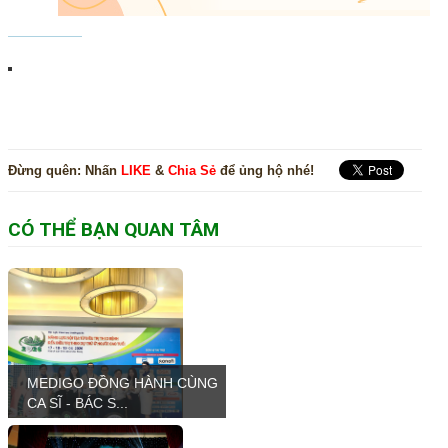
Đừng quên:
Nhấn
LIKE
&
Chia Sẻ
để ủng hộ nhé!
CÓ THỂ BẠN QUAN TÂM
MEDIGO ĐỒNG HÀNH CÙNG
CA SĨ - BÁC S...