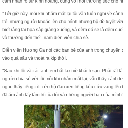
cảm nhận rõ sự kinh hoàng, cùng với nỗi thương tiếc cho nh
"Tới giờ này, mỗi khi nhắm mắt lại tôi vẫn luôn nghĩ về cảnh
trẻ, những người khoác lên cho mình những bộ đồ tuyệt vời nh
biết rằng tai họa sắp giáng xuống, và đêm đó sẽ là đêm cuối 
vô thường đến thế", nam diễn viên chia sẻ.
Diễn viên Hương Ga nói các bạn bè của anh trong chuyến đi 
vào quá sâu và thoát ra kịp thời.
"Sau khi tôi và các anh em bắt taxi về khách sạn. Phải rất lâu
người chia sẻ với tôi mỗi khi nhắm mắt lại, vẫn thấy cảnh tượn
nghe thấy tiếng còi cứu hộ đan xen tiếng kêu cứu vang lên tro
đã ám ảnh lấy tâm trí của tôi và những người bạn của mình", a