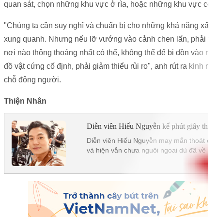
quan sát, chọn những khu vực ở rìa, hoặc những khu vực có lố
"Chúng ta cần suy nghĩ và chuẩn bị cho những khả năng xấu 
xung quanh. Nhưng nếu lỡ vướng vào cảnh chen lấn, phải tìm c
nơi nào thông thoáng nhất có thể, không thể để bị dồn vào n
đồ vật cứng cố định, phải giảm thiểu rủi ro", anh rút ra kinh
chỗ đông người.
Thiện Nhân
Diễn viên Hiếu Nguyễn kể phút giây thoát
Diễn viên Hiếu Nguyễn may mắn thoát chết
và hiện vẫn chưa nguôi ngoai dù đã về đế