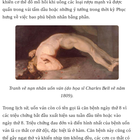
khiến cơ thể đổ mồ hôi khi uống các loại rượu mạnh và được
quấn trong vải tẩm dầu hoặc những ý tưởng trong thời kỳ Phục
hưng về việc bao phủ bệnh nhân bằng phân.
Tranh vẽ nạn nhân uốn ván (do họa sĩ Charles Bell vẽ năm
1809).
Trong lịch sử, uốn ván còn có tên gọi là căn bệnh ngày thứ 8 vì
các triệu chứng bắt đầu xuất hiện sau tuần đầu tiên hoặc vào
ngày thứ 8. Triệu chứng đau đớn và điển hình nhất của bệnh uốn
ván là co thắt cơ dữ dội, đặc biệt là ở hàm. Căn bệnh này cũng có
thể gây ngạt thở và khiến nhịp tim không đều, các cơn co thắt có