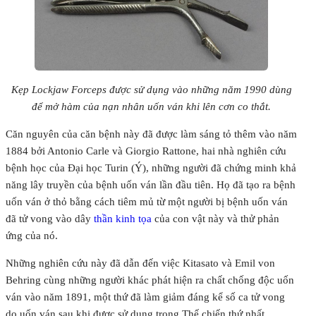
Kẹp Lockjaw Forceps được sử dụng vào những năm 1990 dùng
để mở hàm của nạn nhân uốn ván khi lên cơn co thắt.
Căn nguyên của căn bệnh này đã được làm sáng tỏ thêm vào năm
1884 bởi Antonio Carle và Giorgio Rattone, hai nhà nghiên cứu
bệnh học của Đại học Turin (Ý), những người đã chứng minh khả
năng lây truyền của bệnh uốn ván lần đầu tiên. Họ đã tạo ra bệnh
uốn ván ở thỏ bằng cách tiêm mủ từ một người bị bệnh uốn ván
đã tử vong vào dây
thần kinh tọa
của con vật này và thử phản
ứng của nó.
Những nghiên cứu này đã dẫn đến việc Kitasato và Emil von
Behring cùng những người khác phát hiện ra chất chống độc uốn
ván vào năm 1891, một thứ đã làm giảm đáng kể số ca tử vong
do uốn ván sau khi được sử dụng trong Thế chiến thứ nhất.