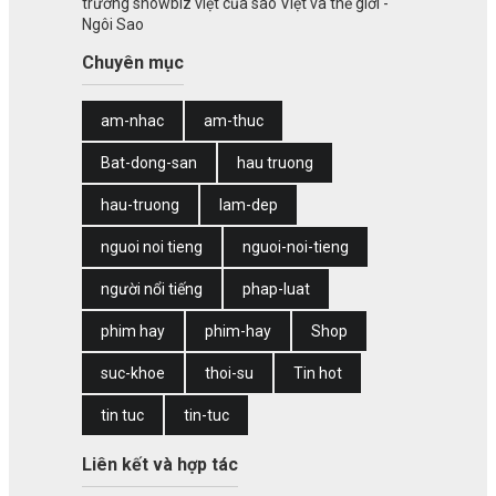
trường showbiz việt của sao Việt và thế giới -
Ngôi Sao
Chuyên mục
am-nhac
am-thuc
Bat-dong-san
hau truong
hau-truong
lam-dep
nguoi noi tieng
nguoi-noi-tieng
người nổi tiếng
phap-luat
phim hay
phim-hay
Shop
suc-khoe
thoi-su
Tin hot
tin tuc
tin-tuc
Liên kết và hợp tác