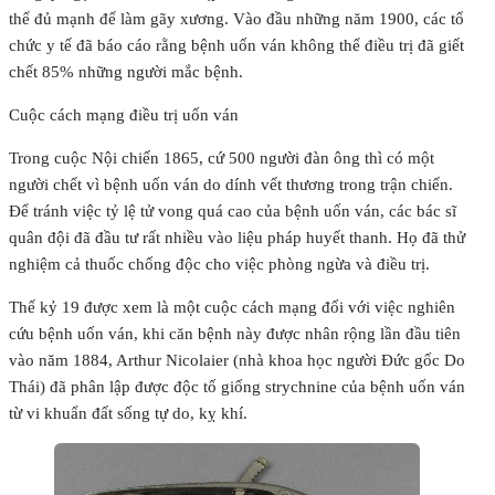
thể đủ mạnh để làm gãy xương. Vào đầu những năm 1900, các tổ
chức y tế đã báo cáo rằng bệnh uốn ván không thể điều trị đã giết
chết 85% những người mắc bệnh.
Cuộc cách mạng điều trị uốn ván
Trong cuộc Nội chiến 1865, cứ 500 người đàn ông thì có một
người chết vì bệnh uốn ván do dính vết thương trong trận chiến.
Để tránh việc tỷ lệ tử vong quá cao của bệnh uốn ván, các bác sĩ
quân đội đã đầu tư rất nhiều vào liệu pháp huyết thanh. Họ đã thử
nghiệm cả thuốc chống độc cho việc phòng ngừa và điều trị.
Thế kỷ 19 được xem là một cuộc cách mạng đối với việc nghiên
cứu bệnh uốn ván, khi căn bệnh này được nhân rộng lần đầu tiên
vào năm 1884, Arthur Nicolaier (nhà khoa học người Đức gốc Do
Thái) đã phân lập được độc tố giống strychnine của bệnh uốn ván
từ vi khuẩn đất sống tự do, kỵ khí.