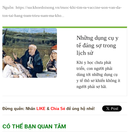
Nguồn: https://suckhoedoisong.vn/truoc-khi-tim-ra-vaccine-uon-van-da-
ton-tai-hang-tram-trieu-nam-ma-kho...
Những dụng cụ y
tế đáng sợ trong
lịch sử
Khi y học chưa phát
triển, con người phải
dùng tới những dụng cụ
y tế thô sơ khiến không ít
người phải sợ hãi.
Đừng quên:
Nhấn
LIKE
&
Chia Sẻ
để ủng hộ nhé!
CÓ THỂ BẠN QUAN TÂM