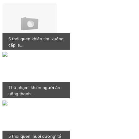
6 thói quen khiến tim 'xuống
cấp' s...
Thủ phạm' khiến người ăn
uống thanh...
5 thói quen 'nuôi dưỡng' tế