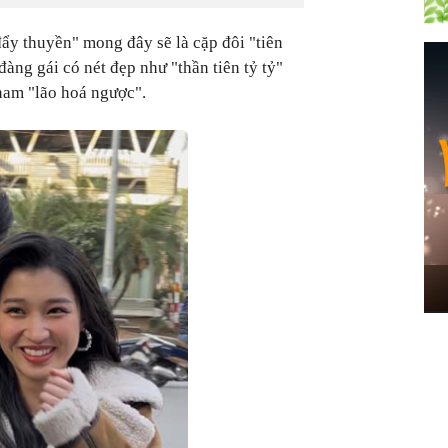
đẩy thuyền" mong đây sẽ là cặp đôi "tiên
ng gái có nét đẹp như "thần tiên tỷ tỷ"
 nam "lão hoá ngược".