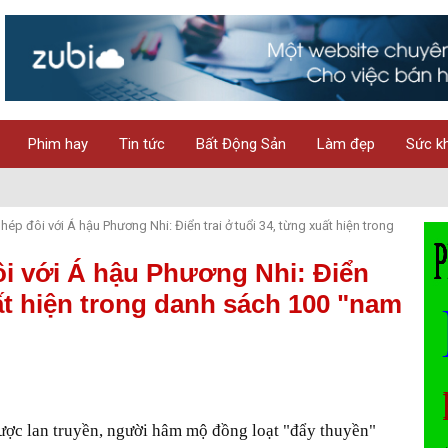
Phim hay
Tin tức
Bất Động Sản
Làm đẹp
Sức k
ép đôi với Á hậu Phương Nhi: Điển trai ở tuổi 34, từng xuất hiện trong
ôi với Á hậu Phương Nhi: Điển
uất hiện trong danh sách 100 "nam
ược lan truyền, người hâm mộ đồng loạt "đẩy thuyền"