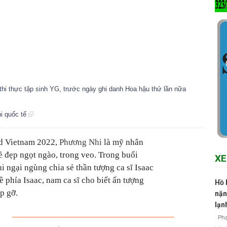
 thi thực tập sinh YG, trước ngày ghi danh Hoa hậu thử lần nữa
i quốc tế
ld Vietnam 2022,
Phương Nhi
là mỹ nhân
 đẹp ngọt ngào, trong veo. Trong buổi
XE
i ngại ngùng chia sẻ thần tượng ca sĩ Isaac
ề phía Isaac, nam ca sĩ cho biết ấn tượng
Hồ 
p gỡ.
nặn
lạn
Phạm