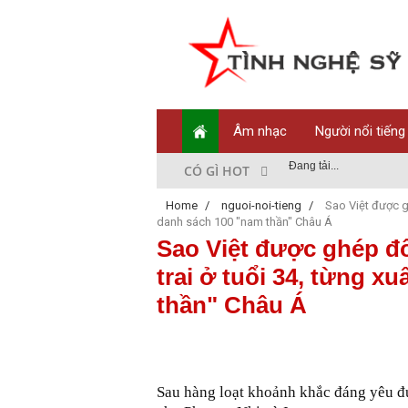
Âm nhạc
Người nổi tiếng
Đang tải...
CÓ GÌ HOT
Home
/
nguoi-noi-tieng
/
Sao Việt được gh
danh sách 100 "nam thần" Châu Á
Sao Việt được ghép đ
trai ở tuổi 34, từng x
thần" Châu Á
Sau hàng loạt khoảnh khắc đáng yêu đ