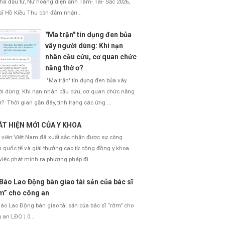
nhà đầu tư, Nữ hoàng điện ảnh Tâm- Tài- Sắc 2026,
sĩ Hồ Kiều Thu còn đảm nhận...
"Ma trận" tín dụng đen bủa
vây người dùng: Khi nạn
nhân cầu cứu, cơ quan chức
năng thờ ơ?
"Ma trận" tín dụng đen bủa vây
i dùng: Khi nạn nhân cầu cứu, cơ quan chức năng
ơ? Thời gian gần đây, tình trạng các ứng ...
T HIỆN MỚI CỦA Y KHOA
 viên Việt Nam đã xuất sắc nhận được sự công
 quốc tế và giải thưởng cao từ cộng đồng y khoa
việc phát minh ra phương pháp đi...
Báo Lao Động bàn giao tài sản của bác sĩ
m” cho công an
áo Lao Động bàn giao tài sản của bác sĩ “rởm” cho
 an LĐO | 0...