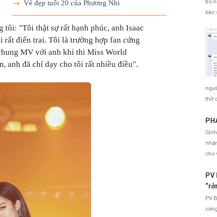
trò 
Vẻ đẹp tuổi 20 của Phương Nhi
bác 
tôi: "Tôi thật sự rất hạnh phúc, anh Isaac
i rất điển trai. Tôi là trường hợp fan cứng
chung MV với anh khi thi Miss World
 anh đã chỉ dạy cho tôi rất nhiều điều".
ngườ
thờ 
PHÁ
Sinh
nhận
cho 
PV 
“rở
PV B
công