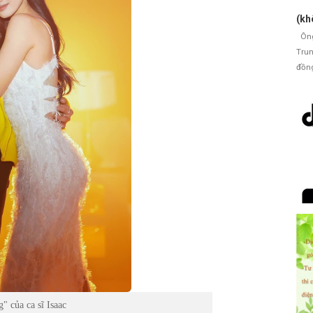
(kh
Ông 
Trun
đồng
" của ca sĩ Isaac