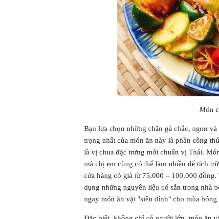
Món c
Bạn lựa chọn những chân gà chắc, ngon và 
trọng nhất của món ăn này là phần công thứ
là vị chua đặc trưng mới chuẩn vị Thái. M
mà chị em cũng có thể làm nhiều để tích tr
cửa hàng có giá từ 75.000 – 100.000 đồng. 
dụng những nguyên liệu có sẵn trong nhà bế
ngay món ăn vặt "siêu đỉnh" cho mùa bóng 
Đặc biệt, không chỉ có người lớn, món ăn v