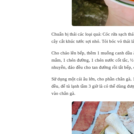
Chuẩn bị thái các loại quả: Cóc rửa sạch thá
cây cắt khúc tước sợi nhỏ. Tỏi bóc vỏ thái lá
Cho chảo lên bếp, thêm 1 muỗng canh dầu ăn
mắm, 1 chén đường, 1 chén nước cốt tắc, ½ 
nhuyễn, đảo đều cho tan đường rồi tắt bếp, 
Sử dụng một cái âu lớn, cho phần chân gà, 1
đều, để tủ lạnh tầm 3 giờ là có thể dùng đư
vào chân gà.