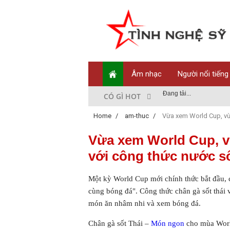
Âm nhạc
Người nổi tiếng
Đang tải...
CÓ GÌ HOT
Home
/
am-thuc
/
Vừa xem World Cup, vừa
Vừa xem World Cup, v
với công thức nước số
Một kỳ World Cup mới chính thức bắt đầu, 
cùng bóng đá". Công thức chân gà sốt thái v
món ăn nhâm nhi và xem bóng đá.
Chân gà sốt Thái –
Món ngon
cho mùa Wor