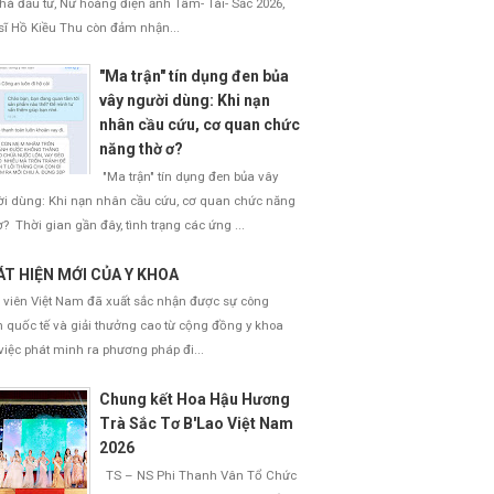
nhà đầu tư, Nữ hoàng điện ảnh Tâm- Tài- Sắc 2026,
sĩ Hồ Kiều Thu còn đảm nhận...
"Ma trận" tín dụng đen bủa
vây người dùng: Khi nạn
nhân cầu cứu, cơ quan chức
năng thờ ơ?
"Ma trận" tín dụng đen bủa vây
i dùng: Khi nạn nhân cầu cứu, cơ quan chức năng
ơ? Thời gian gần đây, tình trạng các ứng ...
T HIỆN MỚI CỦA Y KHOA
 viên Việt Nam đã xuất sắc nhận được sự công
 quốc tế và giải thưởng cao từ cộng đồng y khoa
việc phát minh ra phương pháp đi...
Chung kết Hoa Hậu Hương
Trà Sắc Tơ B'Lao Việt Nam
2026
TS – NS Phi Thanh Vân Tổ Chức