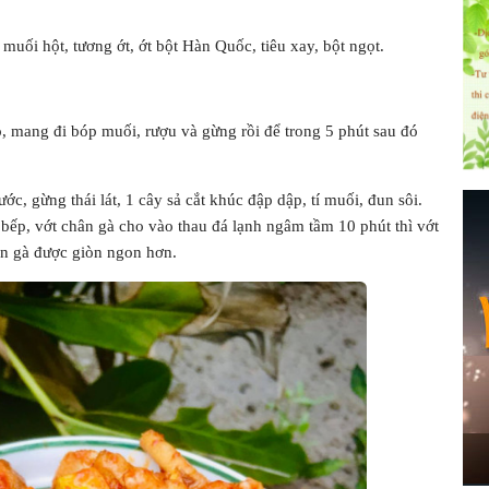
 muối hột, tương ớt, ớt bột Hàn Quốc, tiêu xay, bột ngọt.
, mang đi bóp muối, rượu và gừng rồi để trong 5 phút sau đó
c, gừng thái lát, 1 cây sả cắt khúc đập dập, tí muối, đun sôi.
t bếp, vớt chân gà cho vào thau đá lạnh ngâm tầm 10 phút thì vớt
ân gà được giòn ngon hơn.