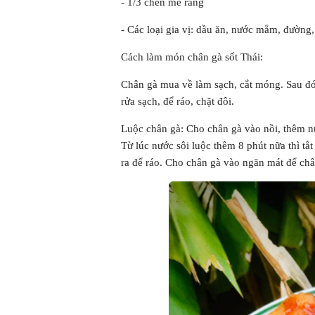
- 1/3 chén mè rang
- Các loại gia vị: dầu ăn, nước mắm, đường,
Cách làm món chân gà sốt Thái:
Chân gà mua về làm sạch, cắt móng. Sau đó
rửa sạch, để ráo, chặt đôi.
Luộc chân gà: Cho chân gà vào nồi, thêm nướ
Từ lúc nước sôi luộc thêm 8 phút nữa thì tắ
ra để ráo. Cho chân gà vào ngăn mát để ch