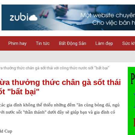
Phim hay
Tin tức
Bất Động Sản
Làm đẹp
Sức k
 thưởng thức chân gà sốt thái với công thức nước sốt "bất bại"
ừa thưởng thức chân gà sốt thái
t "bất bại"
các gia đình không thể thiếu những đêm "ăn cùng bóng đá, ngủ
ới nước sốt "thần thánh" dưới đây sẽ giúp bạn và gia đình có
ld Cup