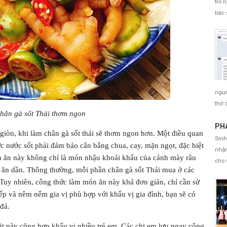
trò 
bác 
ngườ
thờ 
hân gà sốt Thái thơm ngon
PHÁ
giòn, khi làm chân gà sốt thái sẽ thơm ngon hơn. Một điều quan
Sinh
c nước sốt phải đảm bảo cân bằng chua, cay, mặn ngọt, đặc biệt
nhận
ón ăn này không chỉ là món nhậu khoái khẩu của cánh mày râu
cho 
ữ ăn dần. Thông thường, mỗi phần chân gà sốt Thái mua ở các
Tuy nhiên, công thức làm món ăn này khá đơn giản, chỉ cần sử
p và nêm nếm gia vị phù hợp với khẩu vị gia đình, bạn sẽ có
đá.
ặt này cũng hợp khẩu vị nhiều trẻ em. Các chị em lưu ngay công