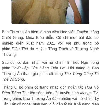
Bao Thượng Ân hiện là sinh viên Học viện Truyền thông
Chiết Giang, khoa Biểu diễn. Cô chỉ mới bắt đầu sự
nghiệp diễn xuất năm 2021 với vai phụ trong bộ
phim
Diệu Thủ
do Huỳnh Tông Trạch và Trương Nghệ
Thượng.
Sau đó, cô đảm nhận vai nữ chính Trì Tiểu Ngư trong
phim
Thiết Lập Cửa Hàng Tiện Lợi
. Hồi tháng 3, Bao
Thượng Ân tham gia phim cổ trang
Thư Trung Công Tử
Thế Vô Song
.
Tháng 6, bộ phim cổ trang nhạc kịch ngắn tập
Hoa Nở
Đêm Trăng Thu
lên sóng trên đài truyền hình
Mango TV
.
Trong phim, Bao Thượng Ân đảm nhiệm vai nữ chính Lý
Táp Táp có ngoại hình đẹp, giỏi đàn tỳ bà. Khả năng diễn