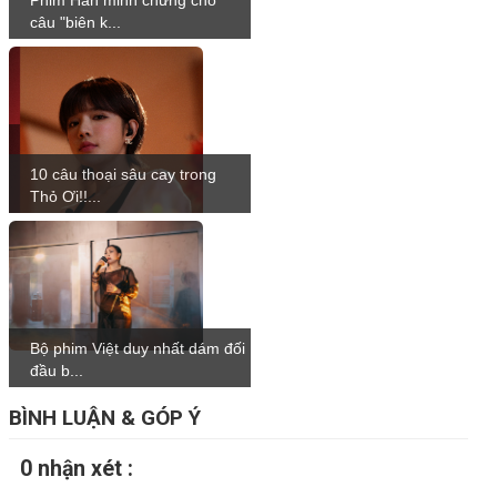
câu "biên k...
10 câu thoại sâu cay trong
Thỏ Ơi!!...
Bộ phim Việt duy nhất dám đối
đầu b...
BÌNH LUẬN & GÓP Ý
0 nhận xét :