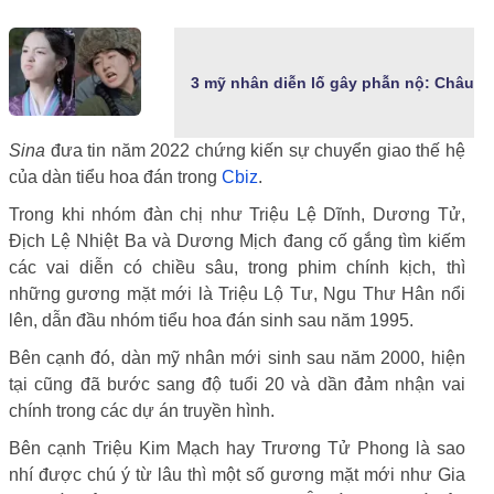
3 mỹ nhân diễn lố gây phẫn nộ: Châu Dã
Sina
đưa tin năm 2022 chứng kiến sự chuyển giao thế hệ
của dàn tiểu hoa đán trong
Cbiz
.
Trong khi nhóm đàn chị như Triệu Lệ Dĩnh, Dương Tử,
Địch Lệ Nhiệt Ba và Dương Mịch đang cố gắng tìm kiếm
các vai diễn có chiều sâu, trong phim chính kịch, thì
những gương mặt mới là Triệu Lộ Tư, Ngu Thư Hân nổi
lên, dẫn đầu nhóm tiểu hoa đán sinh sau năm 1995.
Bên cạnh đó, dàn mỹ nhân mới sinh sau năm 2000, hiện
tại cũng đã bước sang độ tuổi 20 và dần đảm nhận vai
chính trong các dự án truyền hình.
Bên cạnh Triệu Kim Mạch hay Trương Tử Phong là sao
nhí được chú ý từ lâu thì một số gương mặt mới như Gia