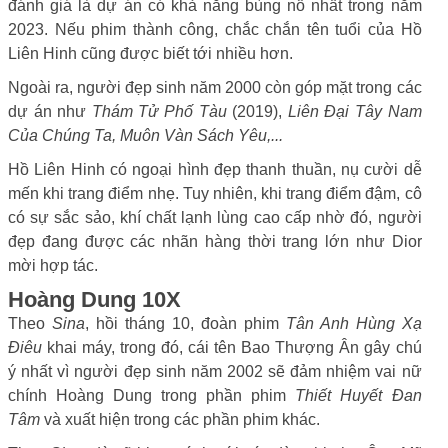
đánh giá là dự án có khả năng bùng nổ nhất trong năm
2023. Nếu phim thành công, chắc chắn tên tuổi của Hồ
Liên Hinh cũng được biết tới nhiều hơn.
Ngoài ra, người đẹp sinh năm 2000 còn góp mặt trong các
dự án như
Thám Tử Phố Tàu
(2019),
Liên Đại Tây Nam
Của Chúng Ta, Muôn Vàn Sách Yêu,...
Hồ Liên Hinh có ngoại hình đẹp thanh thuần, nụ cười dễ
mến khi trang điểm nhẹ. Tuy nhiên, khi trang điểm đậm, cô
có sự sắc sảo, khí chất lạnh lùng cao cấp nhờ đó, người
đẹp đang được các nhãn hàng thời trang lớn như Dior
mời hợp tác.
Hoàng Dung 10X
Theo
Sina
, hồi tháng 10, đoàn phim
Tân Anh Hùng Xạ
Điêu
khai máy, trong đó, cái tên Bao Thượng Ân gây chú
ý nhất vì người đẹp sinh năm 2002 sẽ đảm nhiệm vai nữ
chính Hoàng Dung trong phần phim
Thiết Huyết Đan
Tâm
và xuất hiện trong các phần phim khác.