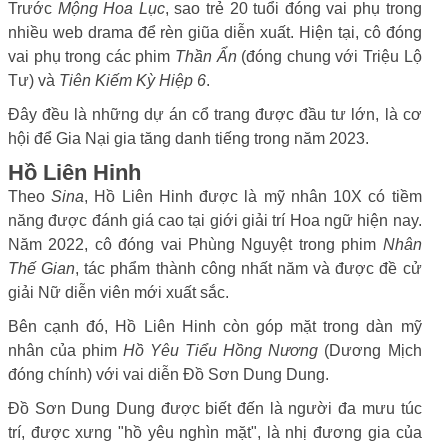
Trước
Mộng Hoa Lục
, sao trẻ 20 tuổi đóng vai phụ trong
nhiều web drama để rèn giũa diễn xuất. Hiện tại, cô đóng
vai phụ trong các phim
Thần Ẩn
(đóng chung với Triệu Lộ
Tư) và
Tiên Kiếm Kỳ Hiệp 6
.
Đây đều là những dự án cổ trang được đầu tư lớn, là cơ
hội để Gia Nại gia tăng danh tiếng trong năm 2023.
Hồ Liên Hinh
Theo
Sina
, Hồ Liên Hinh được là mỹ nhân 10X có tiềm
năng được đánh giá cao tại giới giải trí Hoa ngữ hiện nay.
Năm 2022, cô đóng vai Phùng Nguyệt trong phim
Nhân
Thế Gian
, tác phẩm thành công nhất năm và được đề cử
giải Nữ diễn viên mới xuất sắc.
Bên cạnh đó, Hồ Liên Hinh còn góp mặt trong dàn mỹ
nhân của phim
Hồ Yêu Tiểu Hồng Nương
(Dương Mịch
đóng chính) với vai diễn Đồ Sơn Dung Dung.
Đồ Sơn Dung Dung được biết đến là người đa mưu túc
trí, được xưng "hồ yêu nghìn mặt", là nhị đương gia của