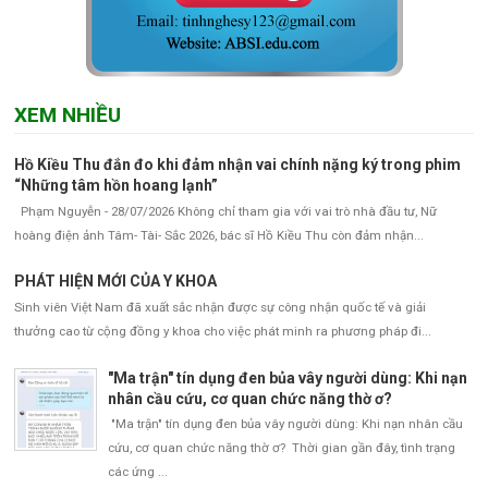
XEM NHIỀU
Hồ Kiều Thu đắn đo khi đảm nhận vai chính nặng ký trong phim
“Những tâm hồn hoang lạnh”
Phạm Nguyễn - 28/07/2026 Không chỉ tham gia với vai trò nhà đầu tư, Nữ
hoàng điện ảnh Tâm- Tài- Sắc 2026, bác sĩ Hồ Kiều Thu còn đảm nhận...
PHÁT HIỆN MỚI CỦA Y KHOA
Sinh viên Việt Nam đã xuất sắc nhận được sự công nhận quốc tế và giải
thưởng cao từ cộng đồng y khoa cho việc phát minh ra phương pháp đi...
"Ma trận" tín dụng đen bủa vây người dùng: Khi nạn
nhân cầu cứu, cơ quan chức năng thờ ơ?
"Ma trận" tín dụng đen bủa vây người dùng: Khi nạn nhân cầu
cứu, cơ quan chức năng thờ ơ? Thời gian gần đây, tình trạng
các ứng ...