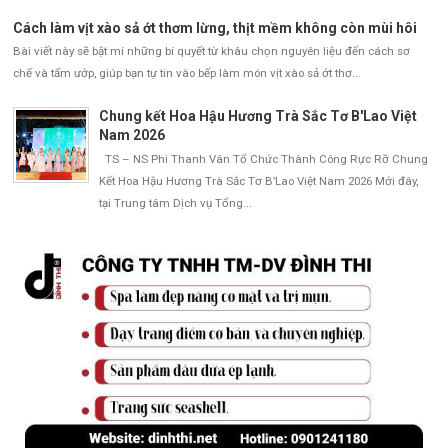
Cách làm vịt xào sả ớt thơm lừng, thịt mềm không còn mùi hôi
Bài viết này sẽ bật mí những bí quyết từ khâu chọn nguyên liệu đến cách sơ
chế và tẩm ướp, giúp bạn tự tin vào bếp làm món vịt xào sả ớt thơ...
Chung kết Hoa Hậu Hương Trà Sắc Tơ B'Lao Việt
Nam 2026
TS – NS Phi Thanh Vân Tổ Chức Thành Công Rực Rỡ Chung
Kết Hoa Hậu Hương Trà Sắc Tơ B’Lao Việt Nam 2026 Mới đây,
tại Trung tâm Dịch vụ Tổng...