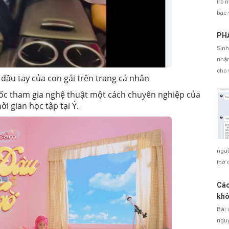
trò 
bác 
PHÁ
Sinh
nhận
cho 
đầu tay của con gái trên trang cá nhân
ốc tham gia nghệ thuật một cách chuyên nghiệp của
i gian học tập tại Ý.
ngườ
thờ 
Các
khô
Bài 
nguy