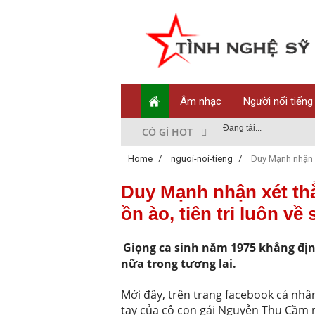
Âm nhạc
Người nổi tiếng
Đang tải...
CÓ GÌ HOT
Home
/
nguoi-noi-tieng
/
Duy Mạnh nhận xé
Duy Mạnh nhận xét th
ồn ào, tiên tri luôn về
Giọng ca sinh năm 1975 khẳng địn
nữa trong tương lai.
Mới đây, trên trang facebook cá nh
tay của cô con gái Nguyễn Thu Cầm 