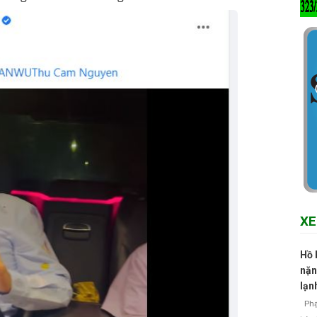
XE
Hồ 
nặn
lạn
Phạm