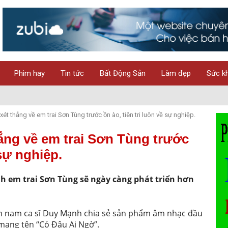
Phim hay
Tin tức
Bất Động Sản
Làm đẹp
Sức k
t thẳng về em trai Sơn Tùng trước ồn ào, tiên tri luôn về sự nghiệp.
ẳng về em trai Sơn Tùng trước
 sự nghiệp.
h em trai Sơn Tùng sẽ ngày càng phát triển hơn
ân nam ca sĩ Duy Mạnh chia sẻ sản phẩm âm nhạc đầu
mang tên “Có Đâu Ai Ngờ”.