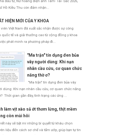
nhà đầu tư, Nữ hoàng điện ảnh Tâm- Tài- Sắc 2026,
sĩ Hồ Kiều Thu còn đảm nhận...
T HIỆN MỚI CỦA Y KHOA
 viên Việt Nam đã xuất sắc nhận được sự công
 quốc tế và giải thưởng cao từ cộng đồng y khoa
việc phát minh ra phương pháp đi...
"Ma trận" tín dụng đen bủa
vây người dùng: Khi nạn
nhân cầu cứu, cơ quan chức
năng thờ ơ?
"Ma trận" tín dụng đen bủa vây
i dùng: Khi nạn nhân cầu cứu, cơ quan chức năng
ơ? Thời gian gần đây, tình trạng các ứng ...
h làm vịt xào sả ớt thơm lừng, thịt mềm
ng còn mùi hôi
viết này sẽ bật mí những bí quyết từ khâu chọn
ên liệu đến cách sơ chế và tẩm ướp, giúp bạn tự tin