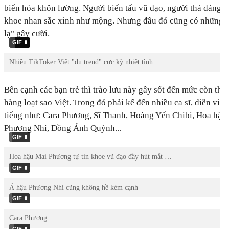
biến hóa khôn lường. Người biến tấu vũ đạo, người thả dáng n
khoe nhan sắc xinh như mộng. Nhưng đâu đó cũng có những p
lạ" gây cười.
.
.
GIF
GIF
Nhiều TikToker Việt "đu trend" cực kỳ nhiệt tình
Bên cạnh các bạn trẻ thì trào lưu này gây sốt đến mức còn thu
hàng loạt sao Việt. Trong đó phải kể đến nhiều ca sĩ, diễn viê
tiếng như: Cara Phương, Sĩ Thanh, Hoàng Yến Chibi, Hoa hậu
Phương Nhi, Đồng Ánh Quỳnh...
.
GIF
Hoa hậu Mai Phương tự tin khoe vũ đạo đầy hút mắt …
.
GIF
Á hậu Phương Nhi cũng không hề kém cạnh
.
GIF
Cara Phương…