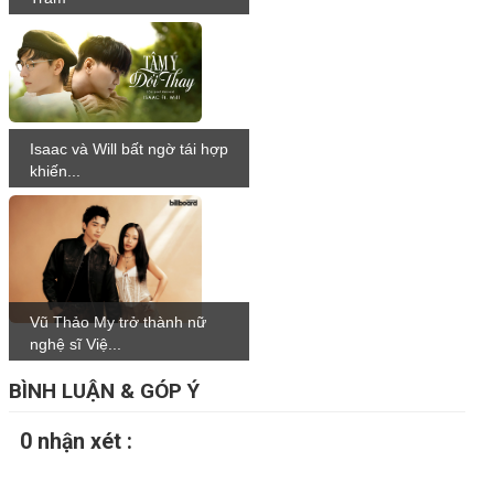
Isaac và Will bất ngờ tái hợp
khiến...
Vũ Thảo My trở thành nữ
nghệ sĩ Việ...
BÌNH LUẬN & GÓP Ý
0 nhận xét :