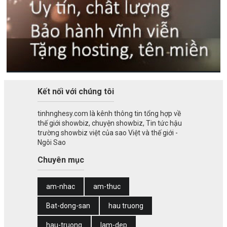
Kết nối với chúng tôi
tinhnghesy.com là kênh thông tin tổng hợp về
thế giới showbiz, chuyện showbiz, Tin tức hậu
trường showbiz việt của sao Việt và thế giới -
Ngôi Sao
Chuyên mục
am-nhac
am-thuc
Bat-dong-san
hau truong
hau-truong
lam-dep