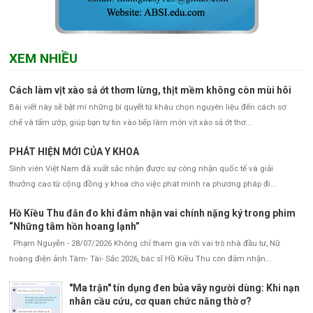
XEM NHIỀU
Cách làm vịt xào sả ớt thơm lừng, thịt mềm không còn mùi hôi
Bài viết này sẽ bật mí những bí quyết từ khâu chọn nguyên liệu đến cách sơ
chế và tẩm ướp, giúp bạn tự tin vào bếp làm món vịt xào sả ớt thơ...
PHÁT HIỆN MỚI CỦA Y KHOA
Sinh viên Việt Nam đã xuất sắc nhận được sự công nhận quốc tế và giải
thưởng cao từ cộng đồng y khoa cho việc phát minh ra phương pháp đi...
Hồ Kiều Thu đắn đo khi đảm nhận vai chính nặng ký trong phim
“Những tâm hồn hoang lạnh”
Phạm Nguyễn - 28/07/2026 Không chỉ tham gia với vai trò nhà đầu tư, Nữ
hoàng điện ảnh Tâm- Tài- Sắc 2026, bác sĩ Hồ Kiều Thu còn đảm nhận...
"Ma trận" tín dụng đen bủa vây người dùng: Khi nạn
nhân cầu cứu, cơ quan chức năng thờ ơ?