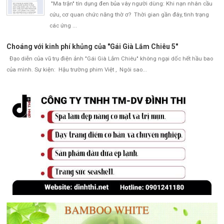
"Ma trận" tín dụng đen bủa vây người dùng: Khi nạn nhân cầu
cứu, cơ quan chức năng thờ ơ? Thời gian gần đây, tình trạng
các ứng ...
Choáng với kinh phí khủng của "Gái Già Lắm Chiêu 5"
Đạo diễn của vũ trụ điện ảnh "Gái Già Lắm Chiêu" không ngại dốc hết hầu bao
của mình. Sự kiện: Hậu trường phim Việt , Ngôi sao...