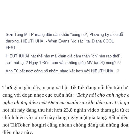
Sơn Tùng M-TP mang đến sân khấu "bùng nổ", Phương Ly siêu dễ
thương, HIEUTHUHAI - Wren Evans "đọ sắc" tại Diana COOL
FEST
HIEUTHUHAI hát thế nào mà khán giả cảm thán "chỉ nên rap thôi",
sức hút tại 2 Ngày 1 Đêm cao vẫn không giúp MV tạo độ nóng?
Anh Tú bất ngờ công bố nhóm nhạc kết hợp với HIEUTHUHAI
Thời gian gần đây, mạng xã hội TikTok đang nổi lên trào lưu
cùng với đoạn nhạc cực cuốn hút:
"Baby nói cho anh nghe em
nghe những điều mà/ Điều em muốn sau khi đêm nay trôi qua
hot hit này đang thu hút hơn 23,8 nghìn video tham gia từ các
chính hiệu và con số này đang ngày một gia tăng. Rất nhiều sa
hot TikToker, hotgirl cũng nhanh chóng đăng tải những đoạn 
điệu nhạc này.