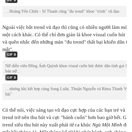
.
GIF
…Hoàng Yến Chibi - Sĩ Thanh cũng "đu trend" khoe "trình" vũ đạo
Ngoài việc bắt trend vũ đạo thì cũng có nhiều người làm mới l
một cách khác. Có thể chỉ đơn giản là khoe visual cuốn hút trê
và quên nhắc đến những màn "đu trend" thất bại khiến dân tìn
mắt".
.
GIF
Nữ diễn viên Đồng Ánh Quỳnh khoe visual cuốn hút được dân tình gọi 
bản nữ…
.
GIF
…nhưng khi kết hợp cùng Song Luân, Thuận Nguyễn và Rima Thanh Vy lại
hài"
Có thể nói, việc sáng tạo vũ đạo cực hợp của các bạn trẻ và s
trend trở nên thu hút và cực "bánh cuốn" hơn bao giờ hết. Giai
trend siêu thu hút này xuất phát từ ca khúc
Ngủ Một Mình
đượ