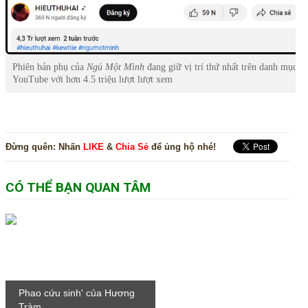
Phiên bản phụ của
Ngủ
Một
Mình
đang giữ vị trí thứ nhất trên danh mục m
YouTube với hơn 4.5 triệu lượt lượt xem
Đừng quên:
Nhấn
LIKE
&
Chia Sẻ
để ủng hộ nhé!
CÓ THỂ BẠN QUAN TÂM
Phao cứu sinh' của Hương
Tràm