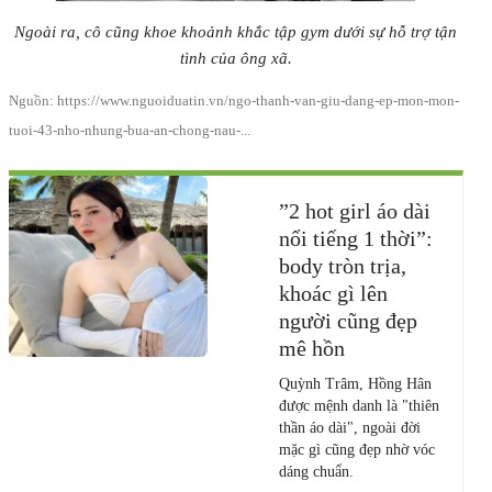
Ngoài ra, cô cũng khoe khoảnh khắc tập gym dưới sự hỗ trợ tận
tình của ông xã.
Nguồn: https://www.nguoiduatin.vn/ngo-thanh-van-giu-dang-ep-mon-mon-
tuoi-43-nho-nhung-bua-an-chong-nau-...
”2 hot girl áo dài
nổi tiếng 1 thời”:
body tròn trịa,
khoác gì lên
người cũng đẹp
mê hồn
Quỳnh Trâm, Hồng Hân
được mệnh danh là "thiên
thần áo dài", ngoài đời
mặc gì cũng đẹp nhờ vóc
dáng chuẩn.