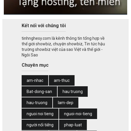
Kết nối với chúng tôi
tinhnghesy.com là kênh thông tin tổng hợp về
thế giới showbiz, chuyện showbiz, Tin tức hậu
trường showbiz việt của sao Việt và thế giới -
Ngôi Sao
Chuyên mục
am-nhac
am-thuc
Bat-dong-san
hau truong
hau-truong
lam-dep
nguoi noi tieng
nguoi-noi-tieng
người nổi tiếng
phap-luat