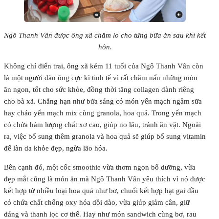
Ngô Thanh Vân được ông xã chăm lo cho từng bữa ăn sau khi kết
hôn.
Không chỉ điển trai, ông xã kém 11 tuổi của Ngô Thanh Vân còn
là một người đàn ông cực kì tinh tế vì rất chăm nấu những món
ăn ngon, tốt cho sức khỏe, đồng thời tăng collagen dành riêng
cho bà xã. Chẳng hạn như bữa sáng có món yến mạch ngâm sữa
hay cháo yến mạch mix cùng granola, hoa quả. Trong yến mạch
có chứa hàm lượng chất xơ cao, giúp no lâu, tránh ăn vặt. Ngoài
ra, việc bổ sung thêm granola và hoa quả sẽ giúp bổ sung vitamin
để làn da khỏe đẹp, ngừa lão hóa.
Bên cạnh đó, một cốc smoothie vừa thơm ngon bổ dưỡng, vừa
đẹp mắt cũng là món ăn mà Ngô Thanh Vân yêu thích vì nó được
kết hợp từ nhiều loại hoa quả như bơ, chuối kết hợp hạt gai dầu
có chứa chất chống oxy hóa dồi dào, vừa giúp giảm cân, giữ
dáng và thanh lọc cơ thể. Hay như món sandwich cùng bơ, rau