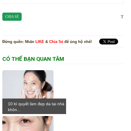
T
CHIA SẺ
Đừng quên:
Nhấn
LIKE
&
Chia Sẻ
để ủng hộ nhé!
CÓ THỂ BẠN QUAN TÂM
10 bí quyết làm đẹp da tại nhà
khôn...