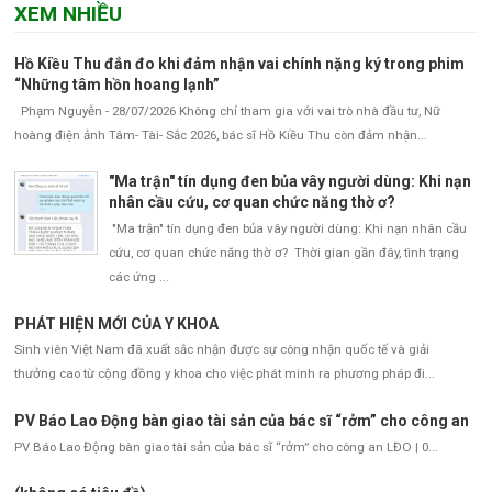
XEM NHIỀU
Hồ Kiều Thu đắn đo khi đảm nhận vai chính nặng ký trong phim
“Những tâm hồn hoang lạnh”
Phạm Nguyễn - 28/07/2026 Không chỉ tham gia với vai trò nhà đầu tư, Nữ
hoàng điện ảnh Tâm- Tài- Sắc 2026, bác sĩ Hồ Kiều Thu còn đảm nhận...
"Ma trận" tín dụng đen bủa vây người dùng: Khi nạn
nhân cầu cứu, cơ quan chức năng thờ ơ?
"Ma trận" tín dụng đen bủa vây người dùng: Khi nạn nhân cầu
cứu, cơ quan chức năng thờ ơ? Thời gian gần đây, tình trạng
các ứng ...
PHÁT HIỆN MỚI CỦA Y KHOA
Sinh viên Việt Nam đã xuất sắc nhận được sự công nhận quốc tế và giải
thưởng cao từ cộng đồng y khoa cho việc phát minh ra phương pháp đi...
PV Báo Lao Động bàn giao tài sản của bác sĩ “rởm” cho công an
PV Báo Lao Động bàn giao tài sản của bác sĩ “rởm” cho công an LĐO | 0...