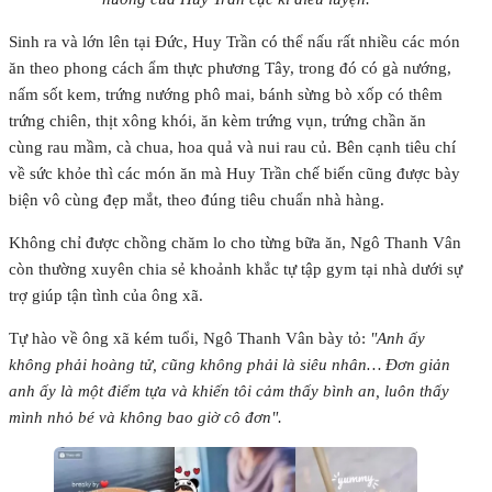
Sinh ra và lớn lên tại Đức, Huy Trần có thể nấu rất nhiều các món
ăn theo phong cách ẩm thực phương Tây, trong đó có gà nướng,
nấm sốt kem, trứng nướng phô mai, bánh sừng bò xốp có thêm
trứng chiên, thịt xông khói, ăn kèm trứng vụn, trứng chần ăn
cùng rau mầm, cà chua, hoa quả và nui rau củ. Bên cạnh tiêu chí
về sức khỏe thì các món ăn mà Huy Trần chế biến cũng được bày
biện vô cùng đẹp mắt, theo đúng tiêu chuẩn nhà hàng.
Không chỉ được chồng chăm lo cho từng bữa ăn, Ngô Thanh Vân
còn thường xuyên chia sẻ khoảnh khắc tự tập gym tại nhà dưới sự
trợ giúp tận tình của ông xã.
Tự hào về ông xã kém tuổi, Ngô Thanh Vân bày tỏ:
"Anh ấy
không phải hoàng tử, cũng không phải là siêu nhân… Đơn giản
anh ấy là một điểm tựa và khiến tôi cảm thấy bình an, luôn thấy
mình nhỏ bé và không bao giờ cô đơn".