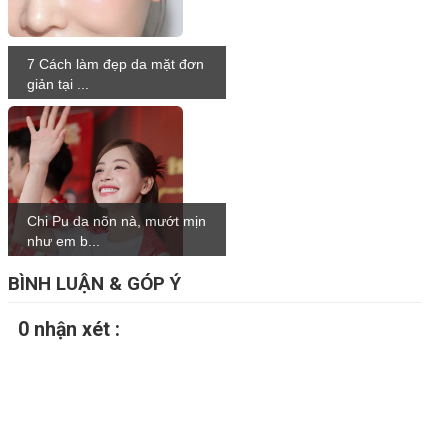
7 Cách làm đẹp da mặt đơn
giản tại ...
Chi Pu da nõn nà, mướt mịn
như em b...
BÌNH LUẬN & GÓP Ý
0 nhận xét :