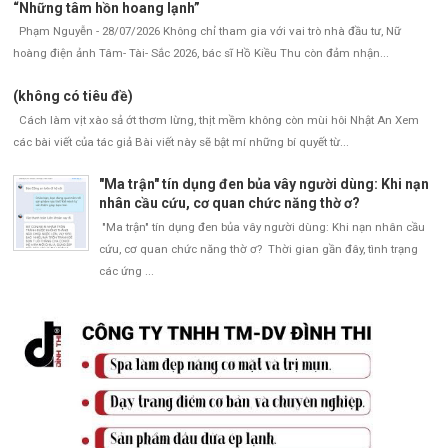
“Những tâm hồn hoang lạnh”
Phạm Nguyễn - 28/07/2026 Không chỉ tham gia với vai trò nhà đầu tư, Nữ
hoàng điện ảnh Tâm- Tài- Sắc 2026, bác sĩ Hồ Kiều Thu còn đảm nhận...
(không có tiêu đề)
Cách làm vịt xào sả ớt thơm lừng, thịt mềm không còn mùi hôi Nhật An Xem
các bài viết của tác giả Bài viết này sẽ bật mí những bí quyết từ...
"Ma trận" tín dụng đen bủa vây người dùng: Khi nạn
nhân cầu cứu, cơ quan chức năng thờ ơ?
"Ma trận" tín dụng đen bủa vây người dùng: Khi nạn nhân cầu
cứu, cơ quan chức năng thờ ơ? Thời gian gần đây, tình trạng
các ứng ...