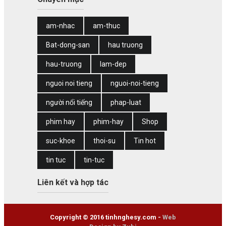
am-nhac
am-thuc
Bat-dong-san
hau truong
hau-truong
lam-dep
nguoi noi tieng
nguoi-noi-tieng
người nổi tiếng
phap-luat
phim hay
phim-hay
Shop
suc-khoe
thoi-su
Tin hot
tin tuc
tin-tuc
Liên kết và hợp tác
Copyright © 2016 tinhnghesy.com -
Web