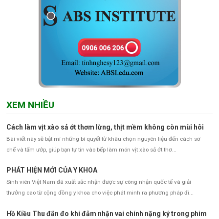
XEM NHIỀU
Cách làm vịt xào sả ớt thơm lừng, thịt mềm không còn mùi hôi
Bài viết này sẽ bật mí những bí quyết từ khâu chọn nguyên liệu đến cách sơ
chế và tẩm ướp, giúp bạn tự tin vào bếp làm món vịt xào sả ớt thơ...
PHÁT HIỆN MỚI CỦA Y KHOA
Sinh viên Việt Nam đã xuất sắc nhận được sự công nhận quốc tế và giải
thưởng cao từ cộng đồng y khoa cho việc phát minh ra phương pháp đi...
Hồ Kiều Thu đắn đo khi đảm nhận vai chính nặng ký trong phim