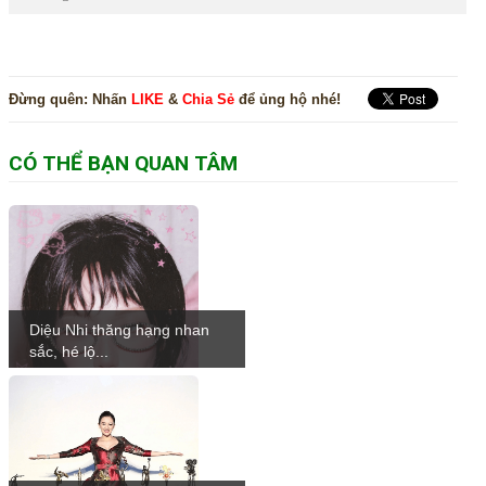
Đừng quên:
Nhấn
LIKE
&
Chia Sẻ
để ủng hộ nhé!
CÓ THỂ BẠN QUAN TÂM
Diệu Nhi thăng hạng nhan
sắc, hé lộ...