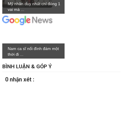
Mỹ nhân duy nhất chỉ đóng 1
vai mà ...
Nam ca sĩ nổi đình đám một
thời đi ...
BÌNH LUẬN & GÓP Ý
0 nhận xét :