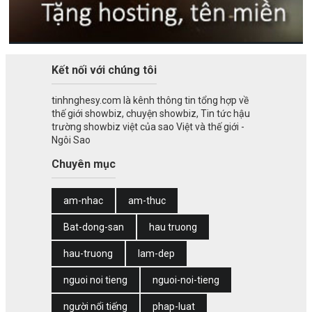
Kết nối với chúng tôi
tinhnghesy.com là kênh thông tin tổng hợp về
thế giới showbiz, chuyện showbiz, Tin tức hậu
trường showbiz việt của sao Việt và thế giới -
Ngôi Sao
Chuyên mục
am-nhac
am-thuc
Bat-dong-san
hau truong
hau-truong
lam-dep
nguoi noi tieng
nguoi-noi-tieng
người nổi tiếng
phap-luat