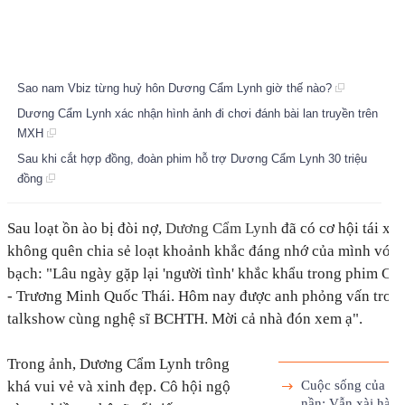
Sao nam Vbiz từng huỷ hôn Dương Cẩm Lynh giờ thế nào?
Dương Cẩm Lynh xác nhận hình ảnh đi chơi đánh bài lan truyền trên
MXH
Sau khi cắt hợp đồng, đoàn phim hỗ trợ Dương Cẩm Lynh 30 triệu
đồng
Sau loạt ồn ào bị đòi nợ,
Dương Cẩm Lynh
đã có cơ hội tái xu
không quên chia sẻ loạt khoảnh khắc đáng nhớ của mình với k
bạch:
"Lâu ngày gặp lại 'người tình' khắc khẩu trong phim C
- Trương Minh Quốc Thái. Hôm nay được anh phỏng vấn trong
talkshow cùng nghệ sĩ BCHTH. Mời cả nhà đón xem ạ"
.
Trong ảnh, Dương Cẩm Lynh trông
khá vui vẻ và xinh đẹp. Cô hội ngộ
Cuộc sống của Dư
nần: Vẫn xài hàng