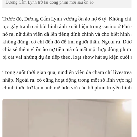
Dương Cẩm Lynh trở lại đóng phim mới sau ồn ào
Trước đó, Dương Cẩm Lynh vướng ồn ào nợ 6 tỷ. Không chỉ vậy
tục gây tranh cãi bởi hình ảnh xuất hiện trong casino ở Phú Q
nổ ra, nữ diễn viên đã lên tiếng đính chính và cho biết hình ản
không đúng, cô chỉ đến đó để tìm người thân. Ngoài ra, Dươ
chia sẻ thêm vì ồn ào nợ tiền mà cô mất một hợp đồng phim c
bị cắt vai những dự án tiếp theo, loạt show hát sự kiện cuối n
Trong suốt thời gian qua, nữ diễn viên đã chăm chỉ livestream
nhập. Ngoài ra, cô cũng hoạt động trong một số lĩnh vực nghệ 
chính thức trở lại mạnh mẽ hơn với các bộ phim truyền hình.