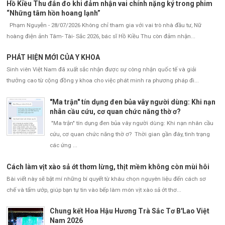
Hồ Kiều Thu đắn đo khi đảm nhận vai chính nặng ký trong phim
“Những tâm hồn hoang lạnh”
Phạm Nguyễn - 28/07/2026 Không chỉ tham gia với vai trò nhà đầu tư, Nữ
hoàng điện ảnh Tâm- Tài- Sắc 2026, bác sĩ Hồ Kiều Thu còn đảm nhận...
PHÁT HIỆN MỚI CỦA Y KHOA
Sinh viên Việt Nam đã xuất sắc nhận được sự công nhận quốc tế và giải
thưởng cao từ cộng đồng y khoa cho việc phát minh ra phương pháp đi...
"Ma trận" tín dụng đen bủa vây người dùng: Khi nạn
nhân cầu cứu, cơ quan chức năng thờ ơ?
"Ma trận" tín dụng đen bủa vây người dùng: Khi nạn nhân cầu
cứu, cơ quan chức năng thờ ơ? Thời gian gần đây, tình trạng
các ứng ...
Cách làm vịt xào sả ớt thơm lừng, thịt mềm không còn mùi hôi
Bài viết này sẽ bật mí những bí quyết từ khâu chọn nguyên liệu đến cách sơ
chế và tẩm ướp, giúp bạn tự tin vào bếp làm món vịt xào sả ớt thơ...
Chung kết Hoa Hậu Hương Trà Sắc Tơ B'Lao Việt
Nam 2026