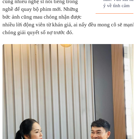
cùng nhiều nghệ sĩ nổi tiếng trong
ý về tình cảm
nghề để quay bộ phim mới. Những
bức ảnh cũng mau chóng nhận được
nhiều lời động viên từ khán giả, ai nấy đều mong cô sẽ mạnh 
chóng giải quyết số nợ trước đó.