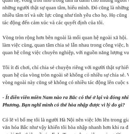
quan hệ, vòng tròn nhỏ trong tâm là dành cho những người tro
những người thật sự quan tâm, hiểu mình. Đó cũng là những n
nhiều tâm trí và sức lực cũng như tình yêu cho họ. Họ cũng là
tác động đến cảm xúc và các quyết định của tôi.
Vòng tròn rộng hơn bên ngoài là mối quan hệ ngoài xã hội. Đó
làm việc cùng, quan tâm chia sẻ lẫn nhau trong công việc, ho
quan hệ công việc chuyên nghiệp, với nguồn năng lượng vui tư
Tôi ít đi chơi, chỉ chia sẻ chuyện riêng với người thật sự hiểu
quan hệ của vòng tròn ngoài sẽ không có nhiều sự chia sẻ. Và
vòng ngoài này cũng sẽ không có nhiều tác động lên cuộc sống
- Ít diễn viên miền Nam nào ra Bắc có thể ở lại và đóng nhi
Phương. Bạn nghĩ mình có thể hòa nhập được vì lý do gì?
Có lẽ vì bố mẹ tôi là người Hà Nội nên việc lớn lên trong gia 
văn hóa Bắc như vậy khiến tôi hòa nhập nhanh hơn khi ra đây.