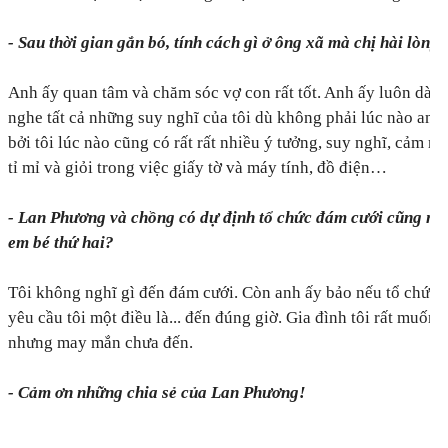
- Sau thời gian gắn bó, tính cách gì ở ông xã mà chị hài lòng
Anh ấy quan tâm và chăm sóc vợ con rất tốt. Anh ấy luôn dành
nghe tất cả những suy nghĩ của tôi dù không phải lúc nào anh
bởi tôi lúc nào cũng có rất rất nhiều ý tưởng, suy nghĩ, cảm nh
tỉ mỉ và giỏi trong việc giấy tờ và máy tính, đồ điện…
- Lan Phương và chồng có dự định tổ chức đám cưới cũng nh
em bé thứ hai?
Tôi không nghĩ gì đến đám cưới. Còn anh ấy bảo nếu tổ chức 
yêu cầu tôi một điều là... đến đúng giờ. Gia đình tôi rất muốn 
nhưng may mắn chưa đến.
- Cảm ơn những chia sẻ của Lan Phương!