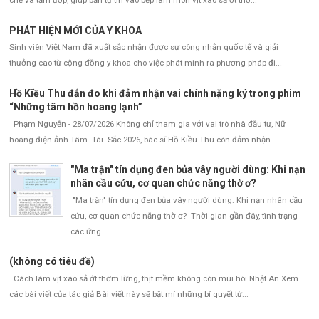
chế và tẩm ướp, giúp bạn tự tin vào bếp làm món vịt xào sả ớt thơ...
PHÁT HIỆN MỚI CỦA Y KHOA
Sinh viên Việt Nam đã xuất sắc nhận được sự công nhận quốc tế và giải
thưởng cao từ cộng đồng y khoa cho việc phát minh ra phương pháp đi...
Hồ Kiều Thu đắn đo khi đảm nhận vai chính nặng ký trong phim
“Những tâm hồn hoang lạnh”
Phạm Nguyễn - 28/07/2026 Không chỉ tham gia với vai trò nhà đầu tư, Nữ
hoàng điện ảnh Tâm- Tài- Sắc 2026, bác sĩ Hồ Kiều Thu còn đảm nhận...
"Ma trận" tín dụng đen bủa vây người dùng: Khi nạn
nhân cầu cứu, cơ quan chức năng thờ ơ?
"Ma trận" tín dụng đen bủa vây người dùng: Khi nạn nhân cầu
cứu, cơ quan chức năng thờ ơ? Thời gian gần đây, tình trạng
các ứng ...
(không có tiêu đề)
Cách làm vịt xào sả ớt thơm lừng, thịt mềm không còn mùi hôi Nhật An Xem
các bài viết của tác giả Bài viết này sẽ bật mí những bí quyết từ...