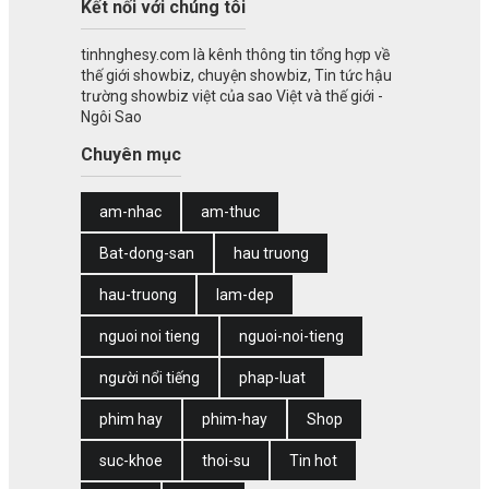
Kết nối với chúng tôi
tinhnghesy.com là kênh thông tin tổng hợp về
thế giới showbiz, chuyện showbiz, Tin tức hậu
trường showbiz việt của sao Việt và thế giới -
Ngôi Sao
Chuyên mục
am-nhac
am-thuc
Bat-dong-san
hau truong
hau-truong
lam-dep
nguoi noi tieng
nguoi-noi-tieng
người nổi tiếng
phap-luat
phim hay
phim-hay
Shop
suc-khoe
thoi-su
Tin hot