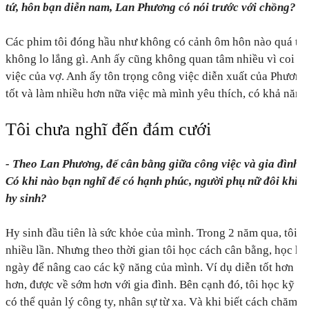
tứ, hôn bạn diễn nam, Lan Phương có nói trước với chồng?
Các phim tôi đóng hầu như không có cảnh ôm hôn nào quá thâ
không lo lắng gì. Anh ấy cũng không quan tâm nhiều vì coi đ
việc của vợ. Anh ấy tôn trọng công việc diễn xuất của Phương
tốt và làm nhiều hơn nữa việc mà mình yêu thích, có khả năng 
Tôi chưa nghĩ đến đám cưới
- Theo Lan Phương, để cân bằng giữa công việc và gia đình k
Có khi nào bạn nghĩ để có hạnh phúc, người phụ nữ đôi khi c
hy sinh?
Hy sinh đầu tiên là sức khỏe của mình. Trong 2 năm qua, tôi p
nhiều lần. Nhưng theo thời gian tôi học cách cân bằng, học h
ngày để nâng cao các kỹ năng của mình. Ví dụ diễn tốt hơn th
hơn, được về sớm hơn với gia đình. Bên cạnh đó, tôi học kỹ nă
có thể quản lý công ty, nhân sự từ xa. Và khi biết cách chăm s