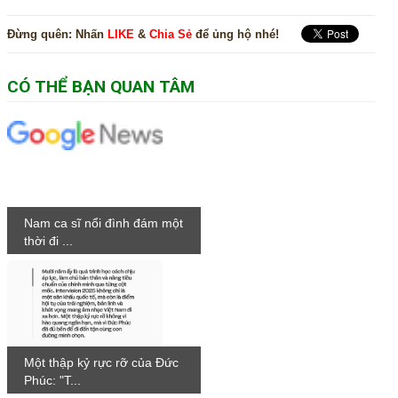
Đừng quên:
Nhấn
LIKE
&
Chia Sẻ
để ủng hộ nhé!
CÓ THỂ BẠN QUAN TÂM
Nam ca sĩ nổi đình đám một
thời đi ...
Một thập kỷ rực rỡ của Đức
Phúc: "T...