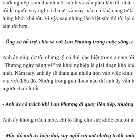
khởi nghiệp kinh doanh một mình và vẫn phải làm tốt nhất va
tôi là người suy nghĩ tích cực và may mắn có khả năng tự tái 
hứng khởi khá tốt. Vì vậy sau những lần kiệt sức thì tôi lại 
làm tốt hơn.
- Ông xã hỗ trợ, chia sẻ với Lan Phương trong cuộc sống, côn
Anh ấy giúp đỡ tôi những gì có thể, đặc biệt trong 2 năm tôi 
"Thương ngày nắng về" và khởi nghiệp là giai đoạn khó khăn,
nhất. Năm nay, anh ấy sẽ tham gia nhiều hơn vào việc kinh doa
vui với điều đó. Nhưng trong giai đoạn nào thì anh ấy vẫn luô
người cha rất tốt.
- Anh ấy có trách khi Lan Phương đi quay liên tiếp, thường 
Anh ấy không trách móc, chỉ lo lắng cho sức khỏe của tôi mà t
- Mặc dù anh ấy hiện đại, suy nghĩ cởi mở nhưng trước mỗi k