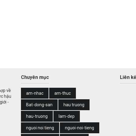
Chuyên mục
Liên kế
hợp về
am-nhac
am-thuc
ức hậu
iới -
Bat-dong-san
hau truong
hau-truong
lam-dep
nguoi noi tieng
nguoi-noi-tieng