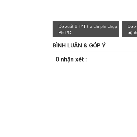
Đề xuất BHYT trả chi phí chụp
Đề x
PET/C...
bệnh 
BÌNH LUẬN & GÓP Ý
0 nhận xét :