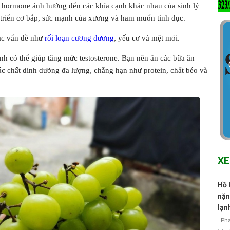
i hormone ảnh hưởng đến các khía cạnh khác nhau của sinh lý
 triển cơ bắp, sức mạnh của xương và ham muốn tình dục.
các vấn đề như
rối loạn cương dương
, yếu cơ và mệt mỏi.
định có thể giúp tăng mức testosterone. Bạn nên ăn các bữa ăn
 chất dinh dưỡng đa lượng, chẳng hạn như protein, chất béo và
XE
Hồ 
nặn
lạn
Phạm