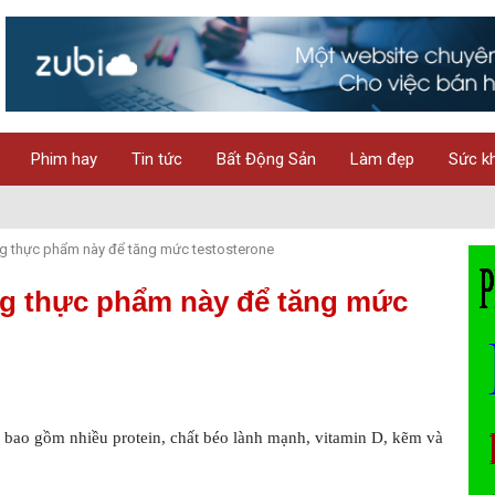
Phim hay
Tin tức
Bất Động Sản
Làm đẹp
Sức k
g thực phẩm này để tăng mức testosterone
g thực phẩm này để tăng mức
bao gồm nhiều protein, chất béo lành mạnh, vitamin D, kẽm và