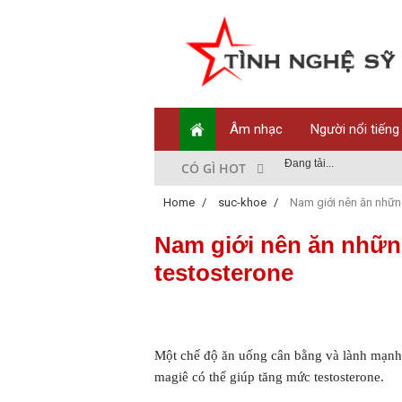
Âm nhạc
Người nổi tiếng
Đang tải...
CÓ GÌ HOT
Home
/
suc-khoe
/
Nam giới nên ăn nhữn
Nam giới nên ăn nhữn
testosterone
Một chế độ ăn uống cân bằng và lành mạnh 
magiê có thể giúp tăng mức testosterone.