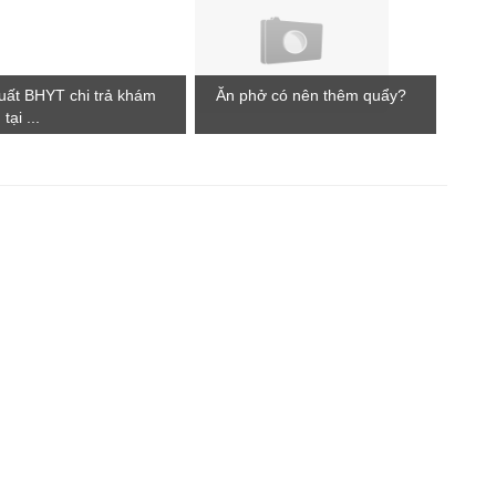
uất BHYT chi trả khám
Ăn phở có nên thêm quẩy?
tại ...