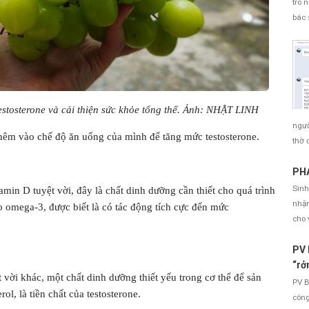
trò 
bác 
testosterone và cải thiện sức khỏe tổng thể. Ảnh: NHẬT LINH
ngườ
thêm vào chế độ ăn uống của mình để tăng mức testosterone.
thờ 
PHÁ
Sinh
min D tuyệt vời, đây là chất dinh dưỡng cần thiết cho quá trình
nhận
o omega-3, được biết là có tác động tích cực đến mức
cho 
PV 
“rở
 vời khác, một chất dinh dưỡng thiết yếu trong cơ thể để sản
PV B
ol, là tiền chất của testosterone.
công