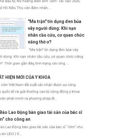
nhà đầu tư, Nữ hoàng điện ảnh Tâm- Tài- Sắc 2026,
sĩ Hồ Kiều Thu còn đảm nhận...
"Ma trận" tín dụng đen bủa
vây người dùng: Khi nạn
nhân cầu cứu, cơ quan chức
năng thờ ơ?
"Ma trận" tín dụng đen bủa vây
i dùng: Khi nạn nhân cầu cứu, cơ quan chức năng
ơ? Thời gian gần đây, tình trạng các ứng ...
T HIỆN MỚI CỦA Y KHOA
 viên Việt Nam đã xuất sắc nhận được sự công
 quốc tế và giải thưởng cao từ cộng đồng y khoa
việc phát minh ra phương pháp đi...
Báo Lao Động bàn giao tài sản của bác sĩ
m” cho công an
áo Lao Động bàn giao tài sản của bác sĩ “rởm” cho
 an LĐO | 0...