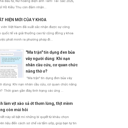
nhà đầu tư, Nữ hoàng điện ảnh Tâm- Tài- Sắc 2026,
sĩ Hồ Kiều Thu còn đảm nhận...
T HIỆN MỚI CỦA Y KHOA
 viên Việt Nam đã xuất sắc nhận được sự công
 quốc tế và giải thưởng cao từ cộng đồng y khoa
việc phát minh ra phương pháp đi...
"Ma trận" tín dụng đen bủa
vây người dùng: Khi nạn
nhân cầu cứu, cơ quan chức
năng thờ ơ?
"Ma trận" tín dụng đen bủa vây
i dùng: Khi nạn nhân cầu cứu, cơ quan chức năng
ơ? Thời gian gần đây, tình trạng các ứng ...
h làm vịt xào sả ớt thơm lừng, thịt mềm
ng còn mùi hôi
viết này sẽ bật mí những bí quyết từ khâu chọn
ên liệu đến cách sơ chế và tẩm ướp, giúp bạn tự tin