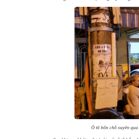
Ô tô bốn chỗ xuyên qua