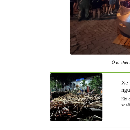
Ô tô chết
Xe 
ngư
Khi đ
xe tả