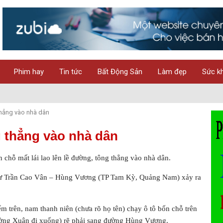
Phim hay
Tin tức
Bất Động Sản
Làm đẹp
Sức k
 thẳng vào nhà dân
g thẳng vào nhà dân
 chỗ mất lái lao lên lề đường, tông thẳng vào nhà dân.
 tư Trần Cao Vân – Hùng Vương (TP Tam Kỳ, Quảng Nam) xảy ra
m trên, nam thanh niên (chưa rõ họ tên) chạy ô tô bốn chỗ trên
ờng Xuân đi xuống) rẽ phải sang đường Hùng Vương.