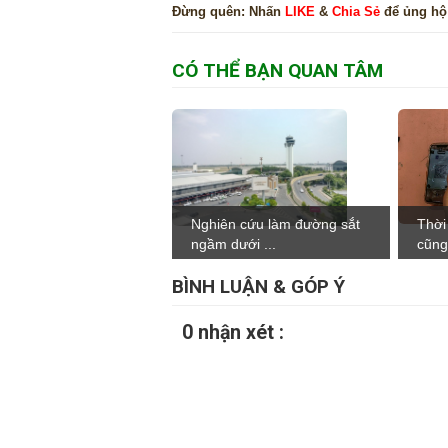
Đừng quên:
Nhấn
LIKE
&
Chia Sẻ
để ủng hộ
CÓ THỂ BẠN QUAN TÂM
Nghiên cứu làm đường sắt
Thời 
ngầm dưới ...
cũng
BÌNH LUẬN & GÓP Ý
0 nhận xét :