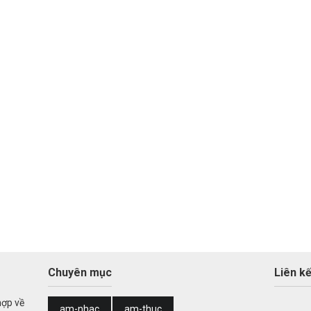
Chuyên mục
Liên kế
hợp về
am-nhac
am-thuc