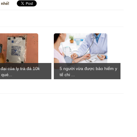
 nhé!
đại của ly trà đá 10k
5 người vừa được bảo hiểm y
 qué...
tế chi ...