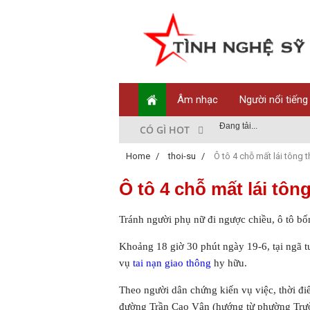
Âm nhạc
Người nổi tiếng
Đang tải...
CÓ GÌ HOT
Home
/
thoi-su
/
Ô tô 4 chỗ mất lái tông
Ô tô 4 chỗ mất lái tôn
Tránh người phụ nữ đi ngược chiều, ô tô bốn
Khoảng 18 giờ 30 phút ngày 19-6, tại ngã
vụ
tai nạn giao thông
hy hữu.
Theo người dân chứng kiến vụ việc, thời điể
đường Trần Cao Vân (hướng từ phường Trư