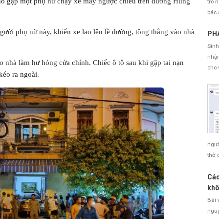
 chỗ gặp một phụ nữ chạy xe máy ngược chiều trên đường Hùng
trò 
bác 
 người phụ nữ này, khiến xe lao lên lề đường, tông thẳng vào nhà
PHÁ
Sinh
nhận
ào nhà làm hư hỏng cửa chính. Chiếc ô tô sau khi gặp tai nạn
cho 
kéo ra ngoài.
ngườ
thờ 
Các
khô
Bài 
nguy