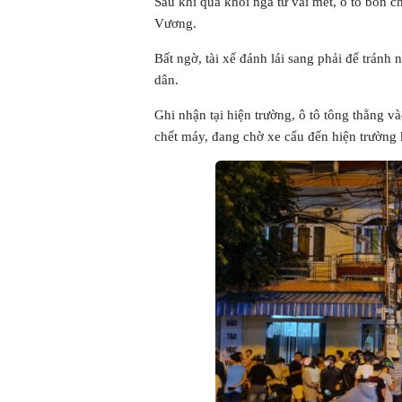
Sau khi qua khỏi ngã tư vài mét, ô tô bốn
Vương.
Bất ngờ, tài xế đánh lái sang phải để tránh
dân.
Ghi nhận tại hiện trường, ô tô tông thẳng v
chết máy, đang chờ xe cẩu đến hiện trường 