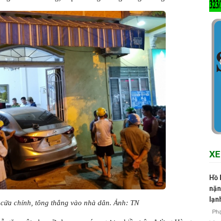
XE
Hồ 
nặn
lạn
 cửa chính, tông thẳng vào nhà dân. Ảnh: TN
Phạm