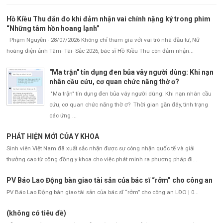
Hồ Kiều Thu đắn đo khi đảm nhận vai chính nặng ký trong phim
“Những tâm hồn hoang lạnh”
Phạm Nguyễn - 28/07/2026 Không chỉ tham gia với vai trò nhà đầu tư, Nữ
hoàng điện ảnh Tâm- Tài- Sắc 2026, bác sĩ Hồ Kiều Thu còn đảm nhận...
"Ma trận" tín dụng đen bủa vây người dùng: Khi nạn
nhân cầu cứu, cơ quan chức năng thờ ơ?
"Ma trận" tín dụng đen bủa vây người dùng: Khi nạn nhân cầu
cứu, cơ quan chức năng thờ ơ? Thời gian gần đây, tình trạng
các ứng ...
PHÁT HIỆN MỚI CỦA Y KHOA
Sinh viên Việt Nam đã xuất sắc nhận được sự công nhận quốc tế và giải
thưởng cao từ cộng đồng y khoa cho việc phát minh ra phương pháp đi...
PV Báo Lao Động bàn giao tài sản của bác sĩ “rởm” cho công an
PV Báo Lao Động bàn giao tài sản của bác sĩ “rởm” cho công an LĐO | 0...
(không có tiêu đề)