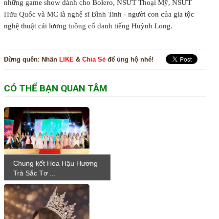
những game show dành cho Bolero, NSƯT Thoại Mỹ, NSƯT
Hữu Quốc và MC là nghệ sĩ Bình Tinh - người con của gia tộc
nghệ thuật cải lương tuồng cổ danh tiếng Huỳnh Long.
Đừng quên:
Nhấn
LIKE
&
Chia Sẻ
để ủng hộ nhé!
CÓ THỂ BẠN QUAN TÂM
Chung kết Hoa Hậu Hương
Trà Sắc Tơ ...