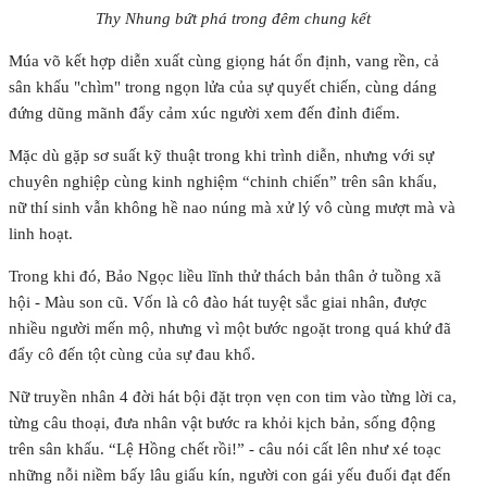
Thy Nhung bứt phá trong đêm chung kết
Múa võ kết hợp diễn xuất cùng giọng hát ổn định, vang rền, cả
sân khấu "chìm" trong ngọn lửa của sự quyết chiến, cùng dáng
đứng dũng mãnh đẩy cảm xúc người xem đến đỉnh điểm.
Mặc dù gặp sơ suất kỹ thuật trong khi trình diễn, nhưng với sự
chuyên nghiệp cùng kinh nghiệm “chinh chiến” trên sân khấu,
nữ thí sinh vẫn không hề nao núng mà xử lý vô cùng mượt mà và
linh hoạt.
Trong khi đó, Bảo Ngọc liều lĩnh thử thách bản thân ở tuồng xã
hội - Màu son cũ. Vốn là cô đào hát tuyệt sắc giai nhân, được
nhiều người mến mộ, nhưng vì một bước ngoặt trong quá khứ đã
đẩy cô đến tột cùng của sự đau khổ.
Nữ truyền nhân 4 đời hát bội đặt trọn vẹn con tim vào từng lời ca,
từng câu thoại, đưa nhân vật bước ra khỏi kịch bản, sống động
trên sân khấu. “Lệ Hồng chết rồi!” - câu nói cất lên như xé toạc
những nỗi niềm bấy lâu giấu kín, người con gái yếu đuối đạt đến