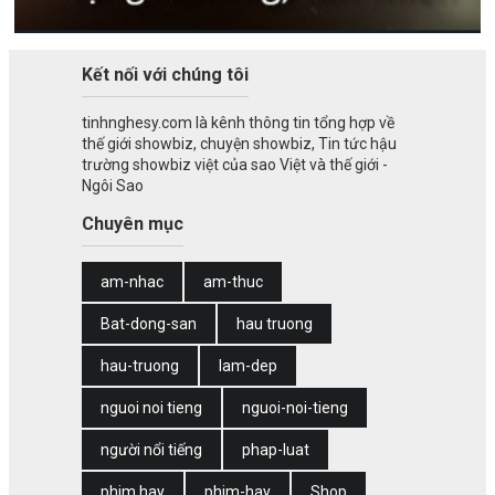
Kết nối với chúng tôi
tinhnghesy.com là kênh thông tin tổng hợp về
thế giới showbiz, chuyện showbiz, Tin tức hậu
trường showbiz việt của sao Việt và thế giới -
Ngôi Sao
Chuyên mục
am-nhac
am-thuc
Bat-dong-san
hau truong
hau-truong
lam-dep
nguoi noi tieng
nguoi-noi-tieng
người nổi tiếng
phap-luat
phim hay
phim-hay
Shop