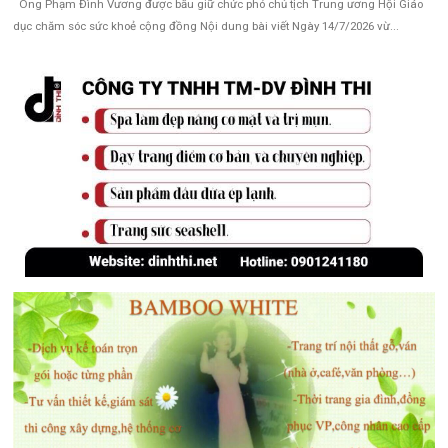
Ông Phạm Đình Vương được bầu giữ chức phó chủ tịch Trung ương Hội Giáo
dục chăm sóc sức khoẻ cộng đồng Nội dung bài viết Ngày 14/7/2026 vừ...