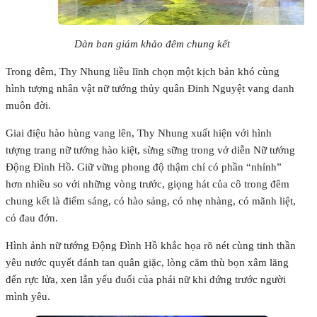
Dàn ban giám khảo đêm chung kết
Trong đêm, Thy Nhung liều lĩnh chọn một kịch bản khó cùng
hình tượng nhân vật nữ tướng thủy quân Đinh Nguyệt vang danh
muôn đời.
Giai điệu hào hùng vang lên, Thy Nhung xuất hiện với hình
tượng trang nữ tướng hào kiệt, sừng sững trong vở diễn Nữ tướng
Động Đình Hồ. Giữ vững phong độ thậm chí có phần “nhỉnh”
hơn nhiều so với những vòng trước, giọng hát của cô trong đêm
chung kết là điểm sáng, có hào sảng, có nhẹ nhàng, có mãnh liệt,
có đau đớn.
Hình ảnh nữ tướng Động Đình Hồ khắc họa rõ nét cùng tinh thần
yêu nước quyết đánh tan quân giặc, lòng căm thù bọn xâm lăng
đến rực lửa, xen lẫn yếu đuối của phái nữ khi đứng trước người
mình yêu.