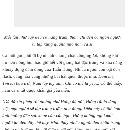
Mỗi lần như vậy đều có hàng trăm, thậm chí đến cả ngàn người
tụ tập xung quanh nhà nam ca sĩ
Cả một góc phố đi bộ nhanh chóng chật cứng người, không khí
trở nên nóng hơn bao giờ hết với giọng hát đặc trưng và khả năng
khuấy động đám đông của Tuấn Hưng. Nhiều người còn bật đèn
flash, cùng hòa vang những bài hát quen thuộc như:
Đam mê,
Tìm lại bầu trời, Nắm lấy tay anh, Chỉ có thể là yêu
... Có thể thấy,
nam ca sĩ rất được khán giả yêu mến.
"
Dù đã xin phép rồi nhưng như Hưng đã nói, Hưng rất lo lắng
việc mọi người sẽ tập trung trước nhà đông. Điều này có thể làm
ảnh hưởng đến sức khỏe của các bạn. Hưng không nghĩ mọi
người lại đến đây thế này. Nhìn thấy nhiều người đeo khẩu trang
phòng dịch, đúng là một điều tuyệt vời. Cảm ơn mọi người rất