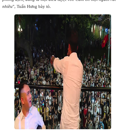
nhiều
", Tuấn Hưng bày tỏ.