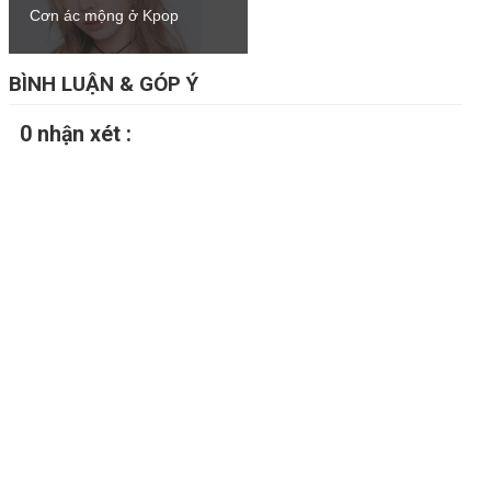
Cơn ác mộng ở Kpop
BÌNH LUẬN & GÓP Ý
0 nhận xét :