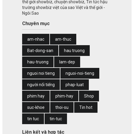
thế giới showbiz, chuyện showbiz, Tin tức hậu
trường showbiz việt của sao Việt và thế giới -
Ngôi Sao
Chuyên mục
am-nhac
am-thuc
Bat-dong-san
hau truong
hau-truong
lam-dep
nguoi noi tieng
nguoi-noi-tieng
người nổi tiếng
phap-luat
phim hay
phim-hay
Shop
suc-khoe
thoi-su
Tin hot
tin tuc
tin-tuc
Liên kết và hợp tác