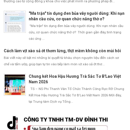
thưởng cao từ cộng đồng y khoa cho việc phát minh ra phương pháp đi...
"Ma trận" tín dụng đen bủa vây người dùng: Khi nạn
nhân cầu cứu, cơ quan chức năng thờ ơ?
"Ma trận" tín dụng đen bủa vây người dùng: Khi nạn nhân cầu
cứu, cơ quan chức năng thờ ơ? Thời gian gần đây, tình trạng
các ứng ...
Cách làm vịt xào sả ớt thơm lừng, thịt mềm không còn mùi hôi
Bài viết này sẽ bật mí những bí quyết từ khâu chọn nguyên liệu đến cách sơ
chế và tẩm ướp, giúp bạn tự tin vào bếp làm món vịt xào sả ớt thơ...
Chung kết Hoa Hậu Hương Trà Sắc Tơ B'Lao Việt
Nam 2026
TS – NS Phi Thanh Vân Tổ Chức Thành Công Rực Rỡ Chung
Kết Hoa Hậu Hương Trà Sắc Tơ B’Lao Việt Nam 2026 Mới đây,
tại Trung tâm Dịch vụ Tổng...