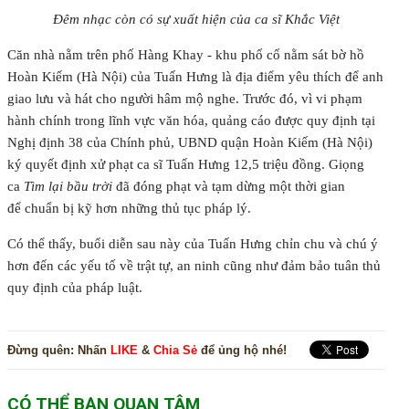
Đêm nhạc còn có sự xuất hiện của ca sĩ Khắc Việt
Căn nhà nằm trên phố Hàng Khay - khu phố cổ nằm sát bờ hồ
Hoàn Kiếm (Hà Nội) của Tuấn Hưng là địa điểm yêu thích để anh
giao lưu và hát cho người hâm mộ nghe. Trước đó, vì vi phạm
hành chính trong lĩnh vực văn hóa, quảng cáo được quy định tại
Nghị định 38 của Chính phủ, UBND quận Hoàn Kiếm (Hà Nội)
ký quyết định xử phạt ca sĩ Tuấn Hưng 12,5 triệu đồng. Giọng
ca
Tìm lại bầu trời
đã đóng phạt và tạm dừng một thời gian
để chuẩn bị kỹ hơn những thủ tục pháp lý.
Có thể thấy, buổi diễn sau này của Tuấn Hưng chỉn chu và chú ý
hơn đến các yếu tố về trật tự, an ninh cũng như đảm bảo tuân thủ
quy định của pháp luật.
Đừng quên:
Nhấn
LIKE
&
Chia Sẻ
để ủng hộ nhé!
CÓ THỂ BẠN QUAN TÂM