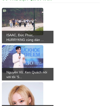
ISAAC, Đức Phúc,
HURRYKNG cùng dàn ...
Nguyên Vũ: Ken Quách nói
với tôi 'S...