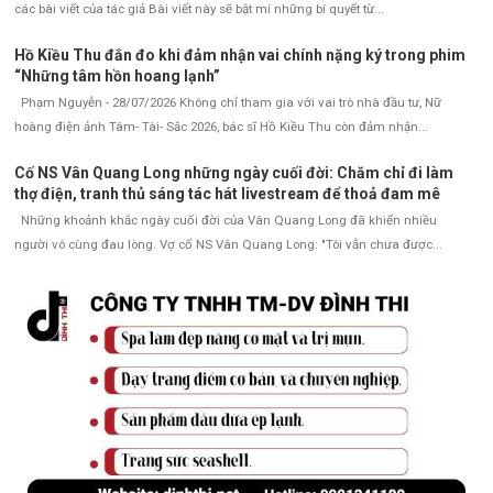
các bài viết của tác giả Bài viết này sẽ bật mí những bí quyết từ...
Hồ Kiều Thu đắn đo khi đảm nhận vai chính nặng ký trong phim
“Những tâm hồn hoang lạnh”
Phạm Nguyễn - 28/07/2026 Không chỉ tham gia với vai trò nhà đầu tư, Nữ
hoàng điện ảnh Tâm- Tài- Sắc 2026, bác sĩ Hồ Kiều Thu còn đảm nhận...
Cố NS Vân Quang Long những ngày cuối đời: Chăm chỉ đi làm
thợ điện, tranh thủ sáng tác hát livestream để thoả đam mê
Những khoảnh khắc ngày cuối đời của Vân Quang Long đã khiến nhiều
người vô cùng đau lòng. Vợ cố NS Vân Quang Long: "Tôi vẫn chưa được...