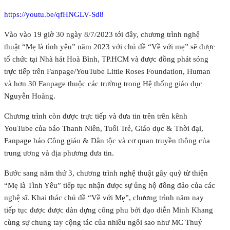
https://youtu.be/qfHNGLV-Sd8
Vào vào 19 giờ 30 ngày 8/7/2023 tới đây, chương trình nghệ
thuật “Mẹ là tình yêu” năm 2023 với chủ đề “Về với mẹ” sẽ được
tổ chức tại Nhà hát Hoà Bình, TP.HCM và được đồng phát sóng
trực tiếp trên Fanpage/YouTube Little Roses Foundation, Human
và hơn 30 Fanpage thuộc các trường trong Hệ thống giáo dục
Nguyễn Hoàng.
Chương trình còn được trực tiếp và đưa tin trên trên kênh
YouTube của báo Thanh Niên, Tuổi Trẻ, Giáo dục & Thời đại,
Fanpage báo Công giáo & Dân tộc và cơ quan truyền thông của
trung ương và địa phương đưa tin.
Bước sang năm thứ 3, chương trình nghệ thuật gây quỹ từ thiện
“Mẹ là Tình Yêu” tiếp tục nhận được sự ủng hộ đông đảo của các
nghệ sĩ. Khai thác chủ đề “Về với Mẹ”, chương trình năm nay
tiếp tục được được dàn dựng công phu bởi đạo diễn Minh Khang
cùng sự chung tay cộng tác của nhiều ngôi sao như MC Thuý