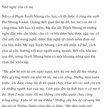
Nhớ ngày còn có mẹ
Nữ ca sĩ Phạm Tuyết Nhung cho hay, cô đã được ở cùng mẹ nuôi
Phi Nhung 8 năm. Quãng thời gian ấm áp đó, hai mẹ con đã có
cùng nhau biết bao kỷ niệm. Mẹ dìu dắt Tuyết Nhung từ những
ngày đầu trên sân khấu, cho cô cơ hội được hát, được gặp các cô
chú anh chị trong nghề, được làm nghề từ chính niềm đam mê
của bản thân. Mẹ dạy Tuyết Nhung cách đối nhân xử thế, cách
chia sẻ yêu thương với mọi người xung quanh. Bởi vậy, khi mẹ
qua đời, trong Tuyết Nhung luôn có một khoảng trống quá lớn
chưa thể khỏa lấp.
“Mẹ gắn bó với tụi em ngày ngày, nên dù mẹ mất đã lâu nhưng
điều gì cũng khiến em nhớ tới lúc mẹ còn sống. Những mùa xuân
trước, em được cùng mẹ đi tới quán chay, chúc tết các anh chị em
và những người bạn của mẹ. Cảm giác ấm áp biết bao vì có mẹ ở
đó. Hơn 2 mùa xuân rồi mẹ không còn nữa, quán chay cũng
trống vắng. Xuân về thì mẹ ở đâu? Những câu hỏi ấy cứ vang lên
khi em và Thiêng Ngân cùng tập ca khúc “Mẹ đón xuân nơi