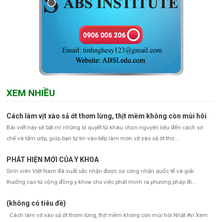
XEM NHIỀU
Cách làm vịt xào sả ớt thơm lừng, thịt mềm không còn mùi hôi
Bài viết này sẽ bật mí những bí quyết từ khâu chọn nguyên liệu đến cách sơ
chế và tẩm ướp, giúp bạn tự tin vào bếp làm món vịt xào sả ớt thơ...
PHÁT HIỆN MỚI CỦA Y KHOA
Sinh viên Việt Nam đã xuất sắc nhận được sự công nhận quốc tế và giải
thưởng cao từ cộng đồng y khoa cho việc phát minh ra phương pháp đi...
(không có tiêu đề)
Cách làm vịt xào sả ớt thơm lừng, thịt mềm không còn mùi hôi Nhật An Xem