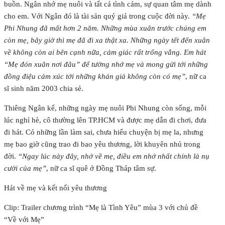
buồn. Ngân nhớ mẹ nuôi và tất cả tình cảm, sự quan tâm mẹ dành
cho em. Với Ngân đó là tài sản quý giá trong cuộc đời này.
“Mẹ
Phi Nhung đã mất hơn 2 năm. Những mùa xuân trước chúng em
còn mẹ, bây giờ thì mẹ đã đi xa thật xa. Những ngày tết đến xuân
về không còn ai bên cạnh nữa, cảm giác rất trống vắng. Em hát
“Mẹ đón xuân nơi đâu” để tưởng nhớ mẹ và mong gửi tới những
đồng điệu cảm xúc tới những khán giả không còn có mẹ”
, nữ ca
sĩ sinh năm 2003 chia sẻ.
Thiêng Ngân kể, những ngày mẹ nuôi Phi Nhung còn sống, mỗi
lúc nghỉ hè, cô thường lên TP.HCM và được mẹ dẫn đi chơi, đưa
đi hát. Có những lần làm sai, chưa hiểu chuyện bị mẹ la, nhưng
mẹ bao giờ cũng trao đi bao yêu thương, lời khuyên nhủ trong
đời.
“Ngay lúc này đây, nhớ về mẹ, điều em nhớ nhất chính là nụ
cười của mẹ”
, nữ ca sĩ quê ở Đồng Tháp tâm sự.
Hát về mẹ và kết nối yêu thương
Clip: Trailer chương trình “Mẹ là Tình Yêu” mùa 3 với chủ đề
“Về với Mẹ”