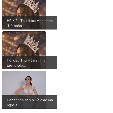
Hồ Kiều Thu được vinh danh
“Nữ hoàn...
Hồ Kiều Thu – thí sinh ấn
tượng của...
Hành trình bền bỉ về giấc mơ
nghệ t...