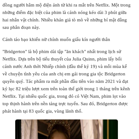
đồng người hâm mộ điện ảnh từ khi ra mắt trên Netflix. Một trong
những điểm đặc biệt của phim là cảnh nóng kéo dài 3 phút giữa
hai nhân vật chính. Nhiều khán giả tò mò về những bí mật đằng
sau phân đoạn này.
Cảnh táo bạo khiến nữ chính muốn giấu kín người thân
"Bridgerton" là bộ phim dài tập "ăn khách" nhất trong lịch sử
Netflix. Dựa trên bộ tiểu thuyết của Julia Quinn, phim lấy bối
cảnh nước Anh thời Nhiếp chính (đầu thế kỷ 19) và mỗi mùa kể
về chuyện tình yêu của anh chị em gái trong gia tộc Bridgerton
quyền quý. Tác phẩm ra mắt phần đầu tiên vào năm 2021 và đạt
kỷ lục 82 triệu lượt xem trên toàn thế giới trong 1 tháng trên kênh
Netflix. Tại nhiều quốc gia, trong đó có Việt Nam, phim lọt vào
top thịnh hành trên nền tảng trực tuyến. Sau đó, Bridgerton được
phát hành tại 83 quốc gia, vùng lãnh thổ.