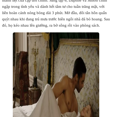
mãnh liệt của cặp đôi chính. Sang tập 6, Daphne và Simon chìm
ngập trong tình yêu và dành hết tâm tư cho tuần trăng mật, với
liên hoàn cảnh nóng bỏng dài 3 phút. Mở đầu, đôi tân hôn quấn
quýt nhau khi đang trú mưa trước hiên ngôi nhà đá bỏ hoang. Sau
đó, họ kéo nhau lên giường, ra bờ sông rồi vào phòng sách.