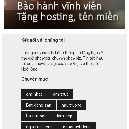
Kết nối với chúng tôi
tinhnghesy.com là kênh thông tin tổng hợp về
thế giới showbiz, chuyện showbiz, Tin tức hậu
trường showbiz việt của sao Việt và thế giới -
Ngôi Sao
Chuyên mục
am-nhac
am-thuc
Bat-dong-san
hau truong
hau-truong
lam-dep
nguoi noi tieng
nguoi-noi-tieng