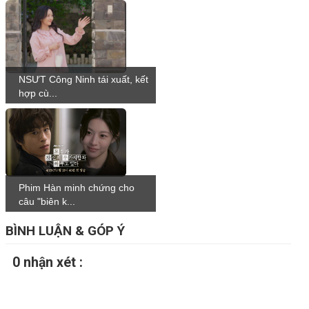
NSƯT Công Ninh tái xuất, kết
hợp cù...
Phim Hàn minh chứng cho
câu "biên k...
BÌNH LUẬN & GÓP Ý
0 nhận xét :