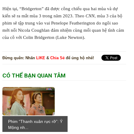
Hiện tại, “Bridgerton” đã được công chiếu qua hai mùa và dự
kiến sẽ ra mắt mùa 3 trong năm 2023. Theo
CNN
, mùa 3 của bộ
phim sẽ tập trung vào vai Penelope Featherington do ngôi sao
mới nổi Nicola Coughlan đảm nhiệm cùng mối quan hệ tình cảm
của cô với Colin Bridgerton (Luke Newton).
Đừng quên:
Nhấn
LIKE
&
Chia Sẻ
để ủng hộ nhé!
CÓ THỂ BẠN QUAN TÂM
Phim “Thanh xuân rực rỡ”: Ỷ
Mộng nh...