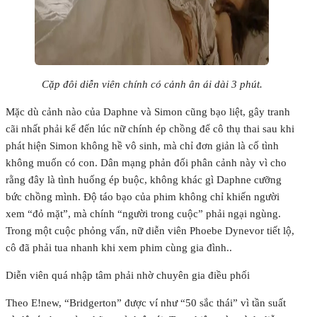
Cặp đôi diễn viên chính có cảnh ân ái dài 3 phút.
Mặc dù cảnh nào của Daphne và Simon cũng bạo liệt, gây tranh
cãi nhất phải kể đến lúc nữ chính ép chồng để cô thụ thai sau khi
phát hiện Simon không hề vô sinh, mà chỉ đơn giản là cố tình
không muốn có con. Dân mạng phản đối phân cảnh này vì cho
rằng đây là tình huống ép buộc, không khác gì Daphne cưỡng
bức chồng mình. Độ táo bạo của phim không chỉ khiến người
xem “đỏ mặt”, mà chính “người trong cuộc” phải ngại ngùng.
Trong một cuộc phỏng vấn, nữ diễn viên Phoebe Dynevor tiết lộ,
cô đã phải tua nhanh khi xem phim cùng gia đình..
Diễn viên quá nhập tâm phải nhờ chuyên gia điều phối
Theo E!new, “Bridgerton” được ví như “50 sắc thái” vì tần suất