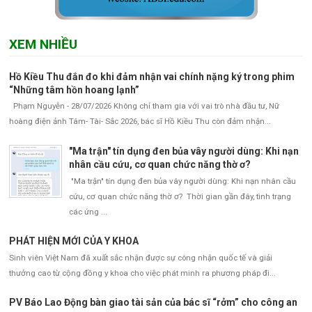
XEM NHIỀU
Hồ Kiều Thu đắn đo khi đảm nhận vai chính nặng ký trong phim
“Những tâm hồn hoang lạnh”
Phạm Nguyễn - 28/07/2026 Không chỉ tham gia với vai trò nhà đầu tư, Nữ
hoàng điện ảnh Tâm- Tài- Sắc 2026, bác sĩ Hồ Kiều Thu còn đảm nhận...
"Ma trận" tín dụng đen bủa vây người dùng: Khi nạn
nhân cầu cứu, cơ quan chức năng thờ ơ?
"Ma trận" tín dụng đen bủa vây người dùng: Khi nạn nhân cầu
cứu, cơ quan chức năng thờ ơ? Thời gian gần đây, tình trạng
các ứng ...
PHÁT HIỆN MỚI CỦA Y KHOA
Sinh viên Việt Nam đã xuất sắc nhận được sự công nhận quốc tế và giải
thưởng cao từ cộng đồng y khoa cho việc phát minh ra phương pháp đi...
PV Báo Lao Động bàn giao tài sản của bác sĩ “rởm” cho công an