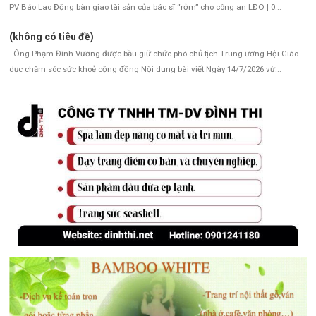
PV Báo Lao Động bàn giao tài sản của bác sĩ “rởm” cho công an LĐO | 0...
(không có tiêu đề)
Ông Phạm Đình Vương được bầu giữ chức phó chủ tịch Trung ương Hội Giáo
dục chăm sóc sức khoẻ cộng đồng Nội dung bài viết Ngày 14/7/2026 vừ...