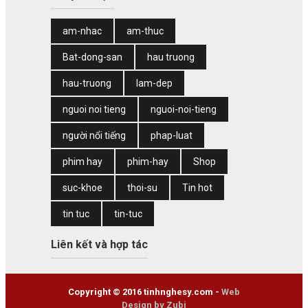
am-nhac
am-thuc
Bat-dong-san
hau truong
hau-truong
lam-dep
nguoi noi tieng
nguoi-noi-tieng
người nổi tiếng
phap-luat
phim hay
phim-hay
Shop
suc-khoe
thoi-su
Tin hot
tin tuc
tin-tuc
Liên kết và hợp tác
Copyright © 2016 tinhnghesy.com -
Web
Design by Zubi