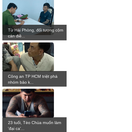
Từ Hải Phòng, đối tượng cộm
cán điề...
Công an TP HCM triệt phá
nhóm bảo k...
23 tuổi, Tèo Chùa muốn làm
'đại ca'...