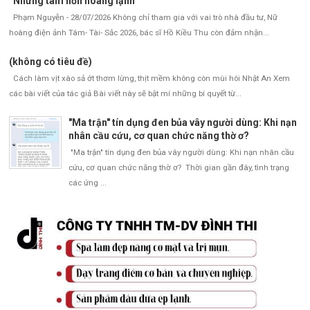
“Những tâm hồn hoang lạnh”
Phạm Nguyễn - 28/07/2026 Không chỉ tham gia với vai trò nhà đầu tư, Nữ
hoàng điện ảnh Tâm- Tài- Sắc 2026, bác sĩ Hồ Kiều Thu còn đảm nhận...
(không có tiêu đề)
Cách làm vịt xào sả ớt thơm lừng, thịt mềm không còn mùi hôi Nhật An Xem
các bài viết của tác giả Bài viết này sẽ bật mí những bí quyết từ...
"Ma trận" tín dụng đen bủa vây người dùng: Khi nạn
nhân cầu cứu, cơ quan chức năng thờ ơ?
"Ma trận" tín dụng đen bủa vây người dùng: Khi nạn nhân cầu
cứu, cơ quan chức năng thờ ơ? Thời gian gần đây, tình trạng
các ứng ...