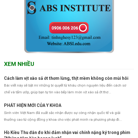
XEM NHIỀU
Cách làm vịt xào sả ớt thơm lừng, thịt mềm không còn mùi hôi
Bài viết này sẽ bật mí những bí quyết từ khâu chọn nguyên liệu đến cách sơ
chế và tẩm ướp, giúp bạn tự tin vào bếp làm món vịt xào sả ớt thơ...
PHÁT HIỆN MỚI CỦA Y KHOA
Sinh viên Việt Nam đã xuất sắc nhận được sự công nhận quốc tế và giải
thưởng cao từ cộng đồng y khoa cho việc phát minh ra phương pháp đi...
Hồ Kiều Thu đắn đo khi đảm nhận vai chính nặng ký trong phim