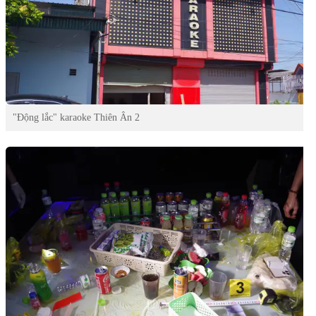
"Động lắc" karaoke Thiên Ân 2