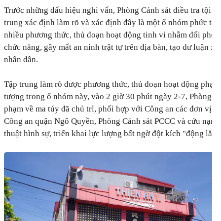
Trước những dấu hiệu nghi vấn, Phòng Cảnh sát điều tra tội p
trung xác định làm rõ và xác định đây là một ổ nhóm phức tạp
nhiều phương thức, thủ đoạn hoạt động tinh vi nhằm đối phó 
chức năng, gây mất an ninh trật tự trên địa bàn, tạo dư luận x
nhân dân.
Tập trung làm rõ được phương thức, thủ đoạn hoạt động phạm 
tượng trong ổ nhóm này, vào 2 giờ 30 phút ngày 2-7, Phòng Cản
phạm về ma túy đã chủ trì, phối hợp với Công an các đơn vị,
Công an quận Ngô Quyền, Phòng Cảnh sát PCCC và cứu nạn 
thuật hình sự, triển khai lực lượng bất ngờ đột kích "động lắc"