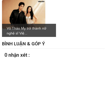
Vũ Thảo My trở thành nữ
nghệ sĩ Việ...
BÌNH LUẬN & GÓP Ý
0 nhận xét :