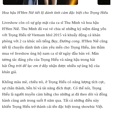
Hoa hậu H'Hen Niê tiết lộ dành tình cảm đặc biệt cho Trọng Hiếu
Liveshow còn có sự góp mặt của ca sĩ Thu Minh và hoa hậu
H'Hen Niê. Thu Minh đã vui vẻ chia sẻ những kỷ niệm đáng yêu
với Trọng Hiếu từ Vietnam Idol 2015 và khuấy động cả khán
phòng với 2 ca khúc nổi tiếng
Bay
,
Đường cong
. H'Hen Niê cũng
tiết lộ chuyện dành tình cảm yêu mến cho Trọng Hiếu, âm thầm
mua vé liveshow ủng hộ nam ca sĩ từ ngày đầu bán vé. Màn
tương tác đáng yêu của Trọng Hiếu và nàng hậu trong bài
hát
Ông trời để lạc em ở đây
nhận được nhiều sự ủng hộ của
khán giả.
Không màu mè, chiêu trò, ở Trọng Hiếu có năng lượng tích cực,
sự chân thành, bền bỉ và tài năng đích thực. Có thể nói, Trọng
Hiếu là người truyền cảm hứng cho những ai đã theo dõi và đồng
hành cùng anh trong suốt 8 năm qua. Tất cả những điều này
khiến Trọng Hiếu trở thành cái tên đặc biệt trong showbiz Việt.