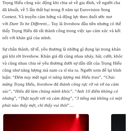
Trọng Hiếu cũng xúc động khi chia sẻ về gia đình, về người cha
đã khuất, về 5 lần thất bại trong 8 năm tại Eurovision Song
Contest. Và truyền cảm hứng và động lực theo đuổi ước mơ
với
Dare To be Different
... Tuy là liveshow đầu tiên nhưng có thể
thấy Trọng Hiếu đã rất thành công trong việc tạo cảm xúc và kết
nối với khán giả của mình.
Sự chân thành, tử tế, yêu thương là những gì đọng lại trong khán
giả khi rời liveshow. Khán giả đã cùng nhau nhảy, hát, cười, khóc
và cùng nhau chia sẻ yêu thương dưới sự dẫn dắt của Trọng Hiếu
cũng như năng lượng mà nam ca sĩ tỏa ra. Người xem để lại bình
luận: “
Đêm nay mất ngủ vì năng lượng mà Hiếu trao
”, “
Chúc
mừng Trọng Hiếu, liveshow đã thành công rực rỡ và vỡ òa cảm
xúc
”, “
Hiếu đã làm chúng mình khóc
”, “
Anh 10 điểm không có
nhưng
”, “
Thật tuyệt vời và cảm động
”, “
3 tiếng mà không có một
phút nào thấy mệt, chỉ thấy vui thôi
”…