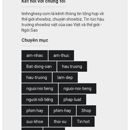
Kết nối với chúng tôi
tinhnghesy.com là kênh thông tin tổng hợp về
thế giới showbiz, chuyện showbiz, Tin tức hậu
trường showbiz việt của sao Việt và thế giới -
Ngôi Sao
Chuyên mục
am-nhac
am-thuc
Bat-dong-san
hau truong
hau-truong
lam-dep
nguoi noi tieng
nguoi-noi-tieng
người nổi tiếng
phap-luat
phim hay
phim-hay
Shop
suc-khoe
thoi-su
Tin hot