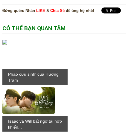
Đừng quên:
Nhấn
LIKE
&
Chia Sẻ
để ủng hộ nhé!
CÓ THỂ BẠN QUAN TÂM
Phao cứu sinh' của Hương
Tràm
Isaac và Will bất ngờ tái hợp
khiến...