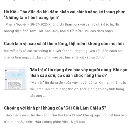
Hồ Kiều Thu đắn đo khi đảm nhận vai chính nặng ký trong phim
“Những tâm hồn hoang lạnh”
Phạm Nguyễn - 28/07/2026 Không chỉ tham gia với vai trò nhà đầu tư, Nữ
hoàng điện ảnh Tâm- Tài- Sắc 2026, bác sĩ Hồ Kiều Thu còn đảm nhận...
Cách làm vịt xào sả ớt thơm lừng, thịt mềm không còn mùi hôi
Bài viết này sẽ bật mí những bí quyết từ khâu chọn nguyên liệu đến cách sơ
chế và tẩm ướp, giúp bạn tự tin vào bếp làm món vịt xào sả ớt thơ...
"Ma trận" tín dụng đen bủa vây người dùng: Khi nạn
nhân cầu cứu, cơ quan chức năng thờ ơ?
"Ma trận" tín dụng đen bủa vây người dùng: Khi nạn nhân cầu
cứu, cơ quan chức năng thờ ơ? Thời gian gần đây, tình trạng
các ứng ...
Choáng với kinh phí khủng của "Gái Già Lắm Chiêu 5"
Đạo diễn của vũ trụ điện ảnh "Gái Già Lắm Chiêu" không ngại dốc hết hầu bao
của mình. Sự kiện: Hậu trường phim Việt , Ngôi sao...