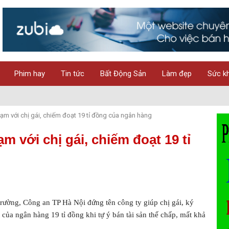
Phim hay
Tin tức
Bất Động Sản
Làm đẹp
Sức k
m với chị gái, chiếm đoạt 19 tỉ đồng của ngân hàng
 với chị gái, chiếm đoạt 19 tỉ
trường, Công an TP Hà Nội đứng tên công ty giúp chị gái, ký
của ngân hàng 19 tỉ đồng khi tự ý bán tài sản thế chấp, mất khả