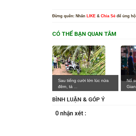
Đừng quên:
Nhấn
LIKE
&
Chia Sẻ
để ủng hộ
CÓ THỂ BẠN QUAN TÂM
Sau tiếng cười lớn lúc nửa
Nổ s
đêm, tá ...
Gian.
BÌNH LUẬN & GÓP Ý
0 nhận xét :