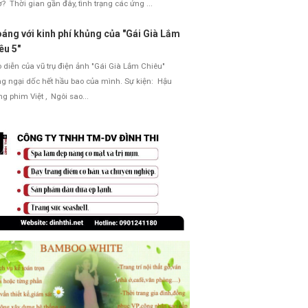
ơ? Thời gian gần đây, tình trạng các ứng ...
áng với kinh phí khủng của "Gái Già Lắm
êu 5"
diễn của vũ trụ điện ảnh "Gái Già Lắm Chiêu"
g ngại dốc hết hầu bao của mình. Sự kiện: Hậu
ng phim Việt , Ngôi sao...