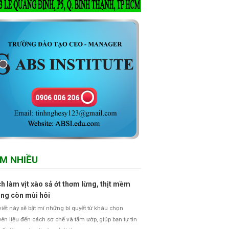
M NHIỀU
h làm vịt xào sả ớt thơm lừng, thịt mềm
ng còn mùi hôi
viết này sẽ bật mí những bí quyết từ khâu chọn
ên liệu đến cách sơ chế và tẩm ướp, giúp bạn tự tin