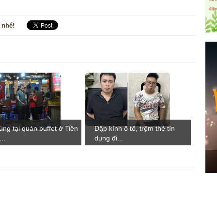
 nhé!
úng tại quán buffet ở Tiền
Đập kính ô tô, trộm thẻ tín
..
dụng đi...