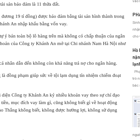
vào 
ài sản bảo đảm là 11 thửa đất.
PHÁ
đương 19 tỉ đồng) được bảo đảm bằng tài sản hình thành trong
Sinh
 Khánh An nhập khẩu bằng vốn vay.
nhận
tự ý bán toàn bộ lô hàng trên mà không có chấp thuận của ngân
cho 
 khoản của Công ty Khánh An mở tại Chi nhánh Nam Hà Nội như
Hồ 
nặn
 cá nhân dẫn đến không còn khả năng trả nợ cho ngân hàng.
lạn
Phạm
 là đồng phạm giúp sức về tội lạm dụng tín nhiệm chiếm đoạt
trò 
bác 
 diện Công ty Khánh An ký nhiều khoản vay theo sự chỉ đạo
 tiền, mục đích vay làm gì, cũng không biết gì về hoạt động
ào Thắng không biết, không được hưởng lợi, không sử dụng
ngườ