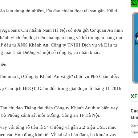
o lạm dụng tín nhiệm, lừa đảo chiếm đoạt tài sản gần 100 tỉ
g Agribank Chi nhánh Nam Hà Nội có đơn gửi Cơ quan An ninh
 hành vi chiếm đoạt tiền của ngân hàng và hỗ trợ ngân hàng thu
CTCP đầu tư XNK Khánh An, Công ty TNHH Dịch vụ và Đầu tư
g mại Thái Dương và một số công ty, cá nhân khác.
tiêu
 Thu mua lại Công ty Khánh An và giữ chức vụ Phó Giám đốc.
vụ Chủ tịch HĐQT, Giám đốc trong giai đoạn từ tháng 11-2016
XE
Thu chỉ đạo Thắng đại diện Công ty Khánh An thực hiện vay
Các
 bộ Phòng cảnh sát môi trường, Công an TP Hà Nội.
khô
Bài 
y với tổng số tiền là 54 tỉ đồng và gần 2,2 triệu USD; mục
nguy
heo các Hợp đồng kinh tế. Về tài sản bảo đảm, ba khoản vay