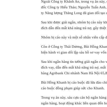
Ngoài Công ty Khánh An, trong vụ án này,
đốc Công ty Hiếu Thảo; Nguyễn Tuấn Anh,
ty Năng lượng Thăng Long đã gian dối tạo 
Sau khi được giải ngân, nhóm bị cáo này k
đích dẫn đến mất khả năng trả nợ, gây thiệt
Nhóm bị cáo này và một số nhân viên cấp dướ
Còn ở Công ty Thái Dương, Bùi Hồng Khanh 
hiện hành vi gian dối lập sáu hồ sơ vay vố
Sau khi ngân hàng tin tưởng giải ngân cho
đích vay, dẫn đến mất khả năng trả nợ, mất
hàng Agribank Chi nhánh Nam Hà Nội 65,8 
Bùi Hồng Khanh bị cáo buộc đã lừa đảo chiế
cáo buộc đồng phạm giúp sức cho Khanh.
Trong vụ án này, sáu cựu cán bộ ngân hàng 
ngân hàng, hoạt động khác liên quan đến h