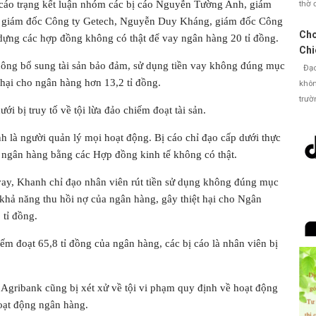
thờ 
 cáo trạng kết luận nhóm các bị cáo Nguyễn Tường Anh, giám
 giám đốc Công ty Getech, Nguyễn Duy Kháng, giám đốc Công
Cho
dựng các hợp đồng không có thật để vay ngân hàng 20 tỉ đồng.
Chi
hông bổ sung tài sản bảo đảm, sử dụng tiền vay không đúng mục
Đạo 
 hại cho ngân hàng hơn 13,2 tỉ đồng.
khôn
trườ
i bị truy tố về tội lừa đảo chiếm đoạt tài sản.
là người quản lý mọi hoạt động. Bị cáo chỉ đạo cấp dưới thực
n ngân hàng bằng các Hợp đồng kinh tế không có thật.
 vay, Khanh chỉ đạo nhân viên rút tiền sử dụng không đúng mục
 khả năng thu hồi nợ của ngân hàng, gây thiệt hại cho Ngân
tỉ đồng.
m đoạt 65,8 tỉ đồng của ngân hàng, các bị cáo là nhân viên bị
Agribank cũng bị xét xử về tội vi phạm quy định về hoạt động
oạt động ngân hàng.