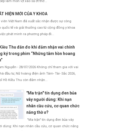
bếp làm món vịt xào sả ớt thơ...
T HIỆN MỚI CỦA Y KHOA
 viên Việt Nam đã xuất sắc nhận được sự công
 quốc tế và giải thưởng cao từ cộng đồng y khoa
việc phát minh ra phương pháp đi...
Kiều Thu đắn đo khi đảm nhận vai chính
g ký trong phim “Những tâm hồn hoang
h”
 Nguyễn - 28/07/2026 Không chỉ tham gia với vai
nhà đầu tư, Nữ hoàng điện ảnh Tâm- Tài- Sắc 2026,
sĩ Hồ Kiều Thu còn đảm nhận...
"Ma trận" tín dụng đen bủa
vây người dùng: Khi nạn
nhân cầu cứu, cơ quan chức
năng thờ ơ?
"Ma trận" tín dụng đen bủa vây
i dùng: Khi nạn nhân cầu cứu, cơ quan chức năng