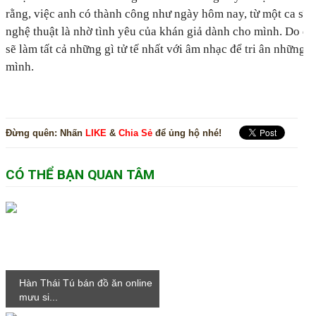
rằng, việc anh có thành công như ngày hôm nay, từ một ca sĩ 
nghệ thuật là nhờ tình yêu của khán giả dành cho mình. Do đó
sẽ làm tất cả những gì tử tế nhất với âm nhạc để tri ân những
mình.
Đừng quên:
Nhấn
LIKE
&
Chia Sẻ
để ủng hộ nhé!
CÓ THỂ BẠN QUAN TÂM
Hàn Thái Tú bán đồ ăn online
mưu si...