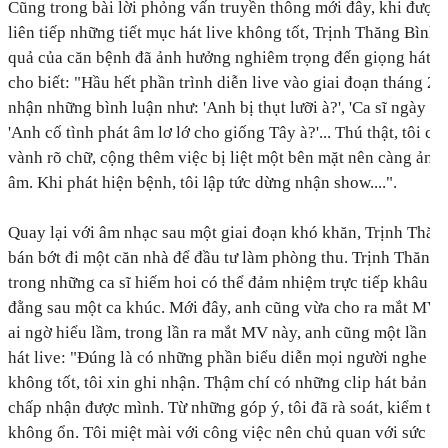
Cũng trong bài lời phỏng vấn truyền thông mới đây, khi được đ
liên tiếp những tiết mục hát live không tốt, Trịnh Thăng Bình
quả của căn bệnh đã ảnh hưởng nghiêm trọng đến giọng hát củ
cho biết:
"Hầu hết phần trình diễn live vào giai đoạn tháng 2, 
nhận những bình luận như: 'Anh bị thụt lưỡi à?', 'Ca sĩ ngày na
'Anh cố tình phát âm lơ lớ cho giống Tây à?'... Thú thật, tôi ch
vành rõ chữ, cộng thêm việc bị liệt một bên mặt nên càng ảnh
âm. Khi phát hiện bệnh, tôi lập tức dừng nhận show....".
Quay lại với âm nhạc sau một giai đoạn khó khăn, Trịnh Thăn
bán bớt đi một căn nhà để đầu tư làm phòng thu. Trịnh Thăng 
trong những ca sĩ hiếm hoi có thể đảm nhiệm trực tiếp khâu sả
đằng sau một ca khúc. Mới đây, anh cũng vừa cho ra mắt MV
ai ngờ hiểu lầm,
trong lần ra mắt MV này, anh cũng một lần nó
hát live:
"
Đúng
là có những phần biểu diễn mọi người nghe tô
không tốt, tôi xin ghi nhận. Thậm chí có những clip hát bản t
chấp nhận được mình. Từ những góp ý, tôi đã rà soát, kiểm tra
không ổn. Tôi miệt mài với công việc nên chủ quan với sức kh