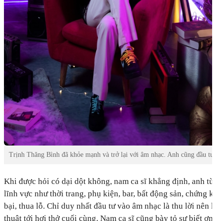
Trịnh Thăng Bình đã khỏe mạnh và trở lại với âm nhạc. Anh cũng đầu tư st
Khi được hỏi có dại dột không, nam ca sĩ khẳng định, anh từn
lĩnh vực như thời trang, phụ kiện, bar, bất động sản, chứng k
bại, thua lỗ. Chỉ duy nhất đầu tư vào âm nhạc là thu lời nên k
thuật tới hơi thở cuối cùng. Nam ca sĩ cũng bày tỏ sự biết ơn 