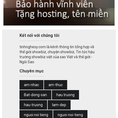
Kết nối với chúng tôi
tinhnghesy.com là kênh thông tin tổng hợp về
thế giới showbiz, chuyện showbiz, Tin tức hậu
trường showbiz việt của sao Việt và thế giới -
Ngôi Sao
Chuyên mục
am-nhac
am-thuc
Bat-dong-san
hau truong
hau-truong
lam-dep
nguoi noi tieng
nguoi-noi-tieng