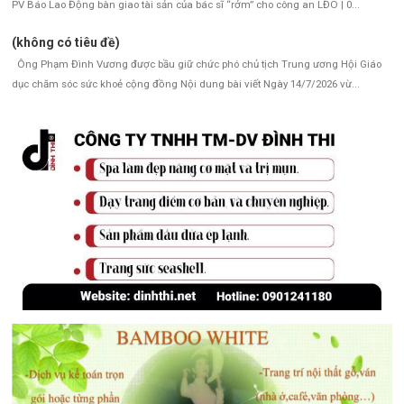
PV Báo Lao Động bàn giao tài sản của bác sĩ “rởm” cho công an LĐO | 0...
(không có tiêu đề)
Ông Phạm Đình Vương được bầu giữ chức phó chủ tịch Trung ương Hội Giáo
dục chăm sóc sức khoẻ cộng đồng Nội dung bài viết Ngày 14/7/2026 vừ...