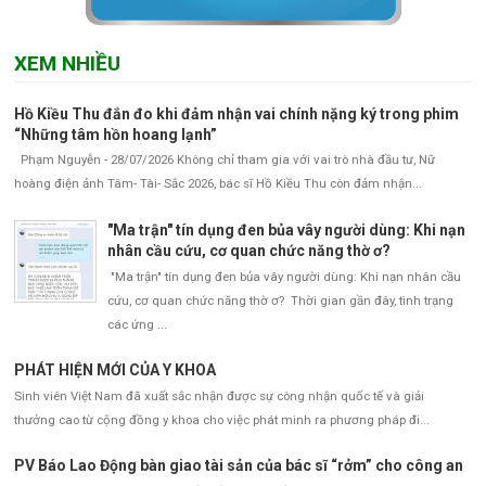
XEM NHIỀU
Hồ Kiều Thu đắn đo khi đảm nhận vai chính nặng ký trong phim
“Những tâm hồn hoang lạnh”
Phạm Nguyễn - 28/07/2026 Không chỉ tham gia với vai trò nhà đầu tư, Nữ
hoàng điện ảnh Tâm- Tài- Sắc 2026, bác sĩ Hồ Kiều Thu còn đảm nhận...
"Ma trận" tín dụng đen bủa vây người dùng: Khi nạn
nhân cầu cứu, cơ quan chức năng thờ ơ?
"Ma trận" tín dụng đen bủa vây người dùng: Khi nạn nhân cầu
cứu, cơ quan chức năng thờ ơ? Thời gian gần đây, tình trạng
các ứng ...
PHÁT HIỆN MỚI CỦA Y KHOA
Sinh viên Việt Nam đã xuất sắc nhận được sự công nhận quốc tế và giải
thưởng cao từ cộng đồng y khoa cho việc phát minh ra phương pháp đi...
PV Báo Lao Động bàn giao tài sản của bác sĩ “rởm” cho công an