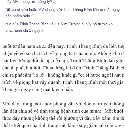
hủy MV chung, rời công ty?
Nữ ca sĩ vừa hoãn MV chung với Trịnh Thăng Bình liền ra mắt ngay
sản phẩm solo
MV của Trịnh Thăng Bình và Liz Kim Cương bị hủy bỏ trước khi
phát hành chỉ 1 ngày
Suốt từ đầu năm 2023 đến nay,
Trịnh Thăng Bình
đã liên tiếp
nhận về vô số chỉ trích về giọng hát của mình. Không khó để 
hát live tương đối ổn áp, dễ chịu, Trịnh Thăng Bình dạo gần đâ
chênh phô, hụt hơi. Chưa dừng lại ở đó, Trịnh Thăng Bình cũ
chỉ ra phát âm "lơ lớ", không khác gì "ca sĩ nước ngoài hát ti
trích về giọng hát vây quanh Trịnh Thăng Bình một thời gian 
khán giả ngày càng mất kiên nhẫn.
Mới đây, trong một cuộc phỏng vấn với đơn vị truyền thông, 
lần đầu chia sẻ về tình trạng bệnh tình của mình:
"Một buổi sá
thức dậy nhưng không thể rời giường vì đầu xây xẩm, tim đậ
thắt - kết quả của tình trạng sức khỏe suy giảm kéo dài... Vào 