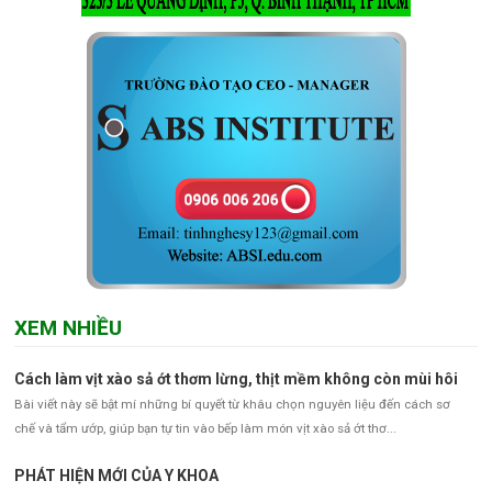
XEM NHIỀU
Cách làm vịt xào sả ớt thơm lừng, thịt mềm không còn mùi hôi
Bài viết này sẽ bật mí những bí quyết từ khâu chọn nguyên liệu đến cách sơ
chế và tẩm ướp, giúp bạn tự tin vào bếp làm món vịt xào sả ớt thơ...
PHÁT HIỆN MỚI CỦA Y KHOA