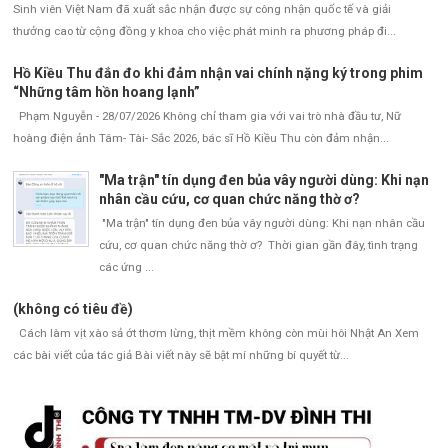
Sinh viên Việt Nam đã xuất sắc nhận được sự công nhận quốc tế và giải
thưởng cao từ cộng đồng y khoa cho việc phát minh ra phương pháp đi...
Hồ Kiều Thu đắn đo khi đảm nhận vai chính nặng ký trong phim
“Những tâm hồn hoang lạnh”
Phạm Nguyễn - 28/07/2026 Không chỉ tham gia với vai trò nhà đầu tư, Nữ
hoàng điện ảnh Tâm- Tài- Sắc 2026, bác sĩ Hồ Kiều Thu còn đảm nhận...
"Ma trận" tín dụng đen bủa vây người dùng: Khi nạn
nhân cầu cứu, cơ quan chức năng thờ ơ?
"Ma trận" tín dụng đen bủa vây người dùng: Khi nạn nhân cầu
cứu, cơ quan chức năng thờ ơ? Thời gian gần đây, tình trạng
các ứng ...
(không có tiêu đề)
Cách làm vịt xào sả ớt thơm lừng, thịt mềm không còn mùi hôi Nhật An Xem
các bài viết của tác giả Bài viết này sẽ bật mí những bí quyết từ...