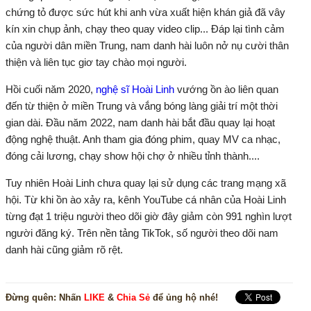
chứng tỏ được sức hút khi anh vừa xuất hiện khán giả đã vây
kín xin chụp ảnh, chạy theo quay video clip... Đáp lại tình cảm
của người dân miền Trung, nam danh hài luôn nở nụ cười thân
thiện và liên tục giơ tay chào mọi người.
Hồi cuối năm 2020,
nghệ sĩ Hoài Linh
vướng ồn ào liên quan
đến từ thiện ở miền Trung và vắng bóng làng giải trí một thời
gian dài. Đầu năm 2022, nam danh hài bắt đầu quay lại hoạt
động nghệ thuật. Anh tham gia đóng phim, quay MV ca nhạc,
đóng cải lương, chạy show hội chợ ở nhiều tỉnh thành....
Tuy nhiên Hoài Linh chưa quay lại sử dụng các trang mạng xã
hội. Từ khi ồn ào xảy ra, kênh YouTube cá nhân của Hoài Linh
từng đạt 1 triệu người theo dõi giờ đây giảm còn 991 nghìn lượt
người đăng ký. Trên nền tảng TikTok, số người theo dõi nam
danh hài cũng giảm rõ rệt.
Đừng quên:
Nhấn
LIKE
&
Chia Sẻ
để ủng hộ nhé!