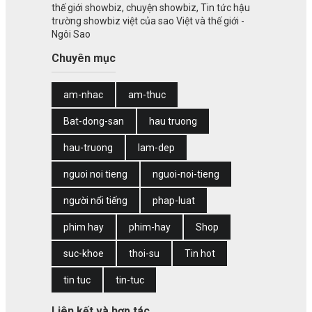
thế giới showbiz, chuyện showbiz, Tin tức hậu
trường showbiz việt của sao Việt và thế giới -
Ngôi Sao
Chuyên mục
am-nhac
am-thuc
Bat-dong-san
hau truong
hau-truong
lam-dep
nguoi noi tieng
nguoi-noi-tieng
người nổi tiếng
phap-luat
phim hay
phim-hay
Shop
suc-khoe
thoi-su
Tin hot
tin tuc
tin-tuc
Liên kết và hợp tác