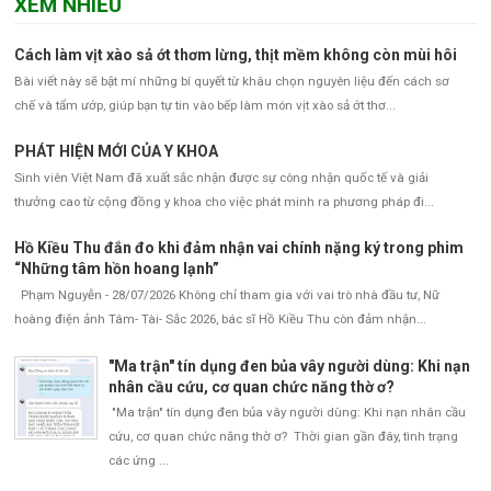
XEM NHIỀU
Cách làm vịt xào sả ớt thơm lừng, thịt mềm không còn mùi hôi
Bài viết này sẽ bật mí những bí quyết từ khâu chọn nguyên liệu đến cách sơ
chế và tẩm ướp, giúp bạn tự tin vào bếp làm món vịt xào sả ớt thơ...
PHÁT HIỆN MỚI CỦA Y KHOA
Sinh viên Việt Nam đã xuất sắc nhận được sự công nhận quốc tế và giải
thưởng cao từ cộng đồng y khoa cho việc phát minh ra phương pháp đi...
Hồ Kiều Thu đắn đo khi đảm nhận vai chính nặng ký trong phim
“Những tâm hồn hoang lạnh”
Phạm Nguyễn - 28/07/2026 Không chỉ tham gia với vai trò nhà đầu tư, Nữ
hoàng điện ảnh Tâm- Tài- Sắc 2026, bác sĩ Hồ Kiều Thu còn đảm nhận...
"Ma trận" tín dụng đen bủa vây người dùng: Khi nạn
nhân cầu cứu, cơ quan chức năng thờ ơ?
"Ma trận" tín dụng đen bủa vây người dùng: Khi nạn nhân cầu
cứu, cơ quan chức năng thờ ơ? Thời gian gần đây, tình trạng
các ứng ...