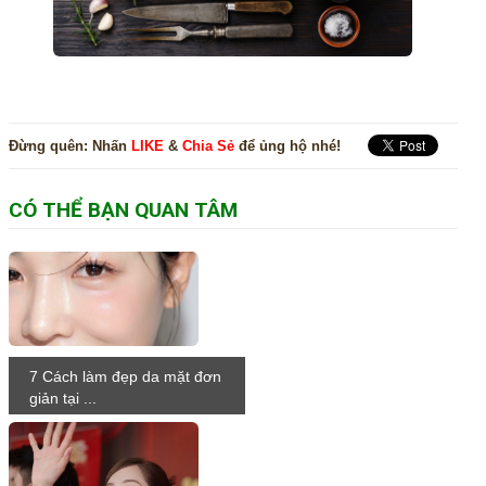
Đừng quên:
Nhấn
LIKE
&
Chia Sẻ
để ủng hộ nhé!
CÓ THỂ BẠN QUAN TÂM
7 Cách làm đẹp da mặt đơn
giản tại ...