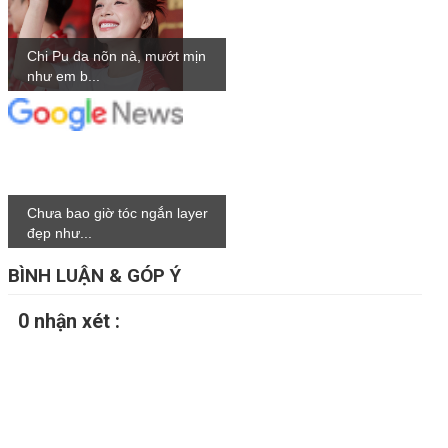
Chi Pu da nõn nà, mướt mịn
như em b...
Chưa bao giờ tóc ngắn layer
đẹp như...
BÌNH LUẬN & GÓP Ý
0 nhận xét :