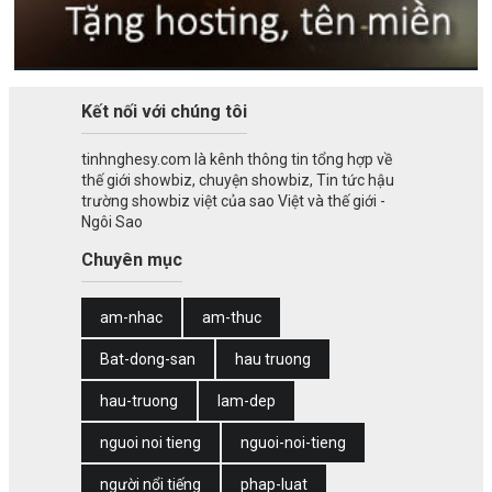
Kết nối với chúng tôi
tinhnghesy.com là kênh thông tin tổng hợp về
thế giới showbiz, chuyện showbiz, Tin tức hậu
trường showbiz việt của sao Việt và thế giới -
Ngôi Sao
Chuyên mục
am-nhac
am-thuc
Bat-dong-san
hau truong
hau-truong
lam-dep
nguoi noi tieng
nguoi-noi-tieng
người nổi tiếng
phap-luat