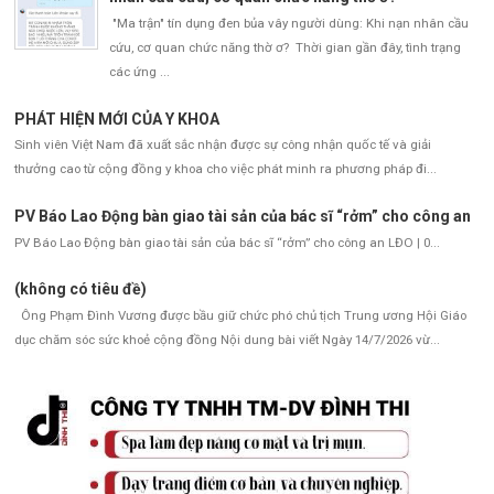
"Ma trận" tín dụng đen bủa vây người dùng: Khi nạn nhân cầu
cứu, cơ quan chức năng thờ ơ? Thời gian gần đây, tình trạng
các ứng ...
PHÁT HIỆN MỚI CỦA Y KHOA
Sinh viên Việt Nam đã xuất sắc nhận được sự công nhận quốc tế và giải
thưởng cao từ cộng đồng y khoa cho việc phát minh ra phương pháp đi...
PV Báo Lao Động bàn giao tài sản của bác sĩ “rởm” cho công an
PV Báo Lao Động bàn giao tài sản của bác sĩ “rởm” cho công an LĐO | 0...
(không có tiêu đề)
Ông Phạm Đình Vương được bầu giữ chức phó chủ tịch Trung ương Hội Giáo
dục chăm sóc sức khoẻ cộng đồng Nội dung bài viết Ngày 14/7/2026 vừ...