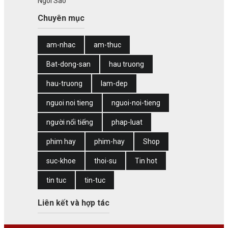
Ngôi Sao
Chuyên mục
am-nhac
am-thuc
Bat-dong-san
hau truong
hau-truong
lam-dep
nguoi noi tieng
nguoi-noi-tieng
người nổi tiếng
phap-luat
phim hay
phim-hay
Shop
suc-khoe
thoi-su
Tin hot
tin tuc
tin-tuc
Liên kết và hợp tác