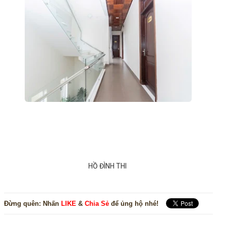
HỒ ĐÌNH THI
Đừng quên:
Nhấn
LIKE
&
Chia Sẻ
để ủng hộ nhé!