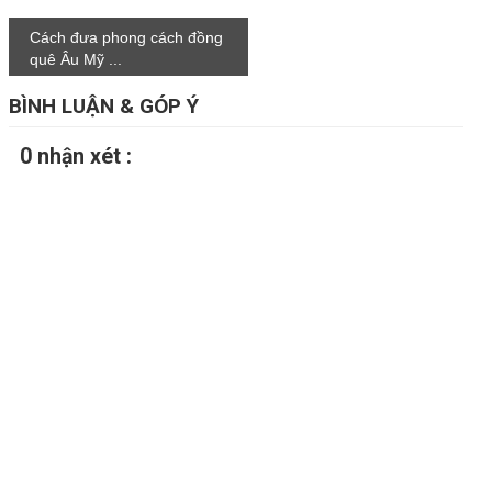
Cách đưa phong cách đồng
quê Âu Mỹ ...
BÌNH LUẬN & GÓP Ý
0 nhận xét :