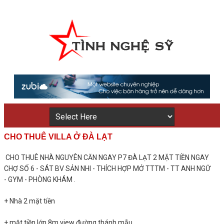
CHO THUÊ VILLA Ở ĐÀ LẠT
CHO THUÊ NHÀ NGUYÊN CĂN NGAY P7 ĐÀ LẠT 2 MẶT TIỀN NGAY
CHỢ SỐ 6 - SÁT BV SẢN NHI - THÍCH HỢP MỞ TTTM - TT ANH NGỮ
- GYM - PHÒNG KHÁM .
+ Nhà 2 mặt tiền
+ mặt tiền lớn 8m view đường thánh mẫu