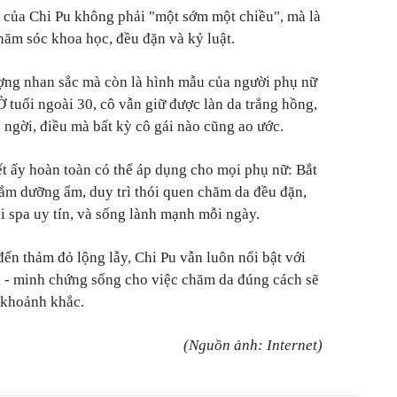
n của Chi Pu không phải "một sớm một chiều", mà là
hăm sóc khoa học, đều đặn và kỷ luật.
ượng nhan sắc mà còn là hình mẫu của người phụ nữ
 Ở tuổi ngoài 30, cô vẫn giữ được làn da trắng hồng,
 ngời, điều mà bất kỳ cô gái nào cũng ao ước.
ết ấy hoàn toàn có thể áp dụng cho mọi phụ nữ: Bắt
tắm dưỡng ẩm, duy trì thói quen chăm da đều đặn,
ại spa uy tín, và sống lành mạnh mỗi ngày.
đến thảm đỏ lộng lẫy, Chi Pu vẫn luôn nổi bật với
n - minh chứng sống cho việc chăm da đúng cách sẽ
 khoảnh khắc.
(Nguồn ảnh: Internet)