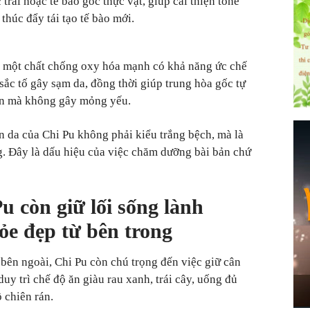
 trai hoặc tế bào gốc thực vật, giúp cải thiện tone
thúc đẩy tái tạo tế bào mới.
 một chất chống oxy hóa mạnh có khả năng ức chế
 sắc tố gây sạm da, đồng thời giúp trung hòa gốc tự
iên mà không gây mỏng yếu.
n da của Chi Pu không phải kiểu trắng bệch, mà là
ng. Đây là dấu hiệu của việc chăm dưỡng bài bản chứ
u còn giữ lối sống lành
e đẹp từ bên trong
bên ngoài, Chi Pu còn chú trọng đến việc giữ cân
uy trì chế độ ăn giàu rau xanh, trái cây, uống đủ
 chiên rán.