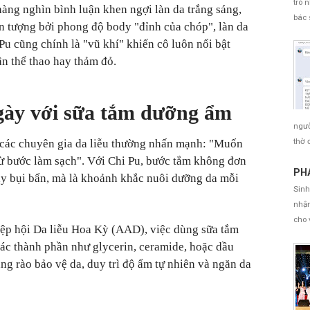
trò 
hàng nghìn bình luận khen ngợi làn da trắng sáng,
bác 
 tượng bởi phong độ body "đỉnh của chóp", làn da
u cũng chính là "vũ khí" khiến cô luôn nổi bật
ân thể thao hay thảm đỏ.
gày với sữa tắm dưỡng ẩm
ngườ
thờ 
các chuyên gia da liễu thường nhấn mạnh: "Muốn
 từ bước làm sạch". Với Chi Pu, bước tắm không đơn
PHÁ
ay bụi bẩn, mà là khoảnh khắc nuôi dưỡng da mỗi
Sinh
nhận
cho 
ệp hội Da liễu Hoa Kỳ (AAD), việc dùng sữa tắm
ác thành phần như glycerin, ceramide, hoặc dầu
ng rào bảo vệ da, duy trì độ ẩm tự nhiên và ngăn da