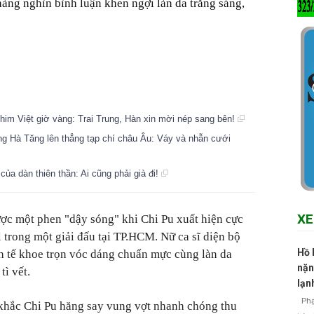
hàng nghìn bình luận khen ngợi làn da trắng sáng,
phim Việt giờ vàng: Trai Trung, Hàn xin mời nép sang bên!
g Hà Tăng lên thẳng tạp chí châu Âu: Váy và nhẫn cưới
ủa dàn thiên thần: Ai cũng phải già đi!
XE
ược một phen "dậy sóng" khi Chi Pu xuất hiện cực
l trong một giải đấu tại TP.HCM. Nữ ca sĩ diện bộ
Hồ 
nh tế khoe trọn vóc dáng chuẩn mực cùng làn da
nặn
ì vết.
lạn
Phạm
khắc Chi Pu hăng say vung vợt nhanh chóng thu