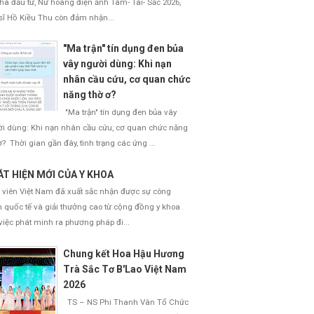
nhà đầu tư, Nữ hoàng điện ảnh Tâm- Tài- Sắc 2026,
sĩ Hồ Kiều Thu còn đảm nhận...
"Ma trận" tín dụng đen bủa
vây người dùng: Khi nạn
nhân cầu cứu, cơ quan chức
năng thờ ơ?
"Ma trận" tín dụng đen bủa vây
i dùng: Khi nạn nhân cầu cứu, cơ quan chức năng
ơ? Thời gian gần đây, tình trạng các ứng ...
T HIỆN MỚI CỦA Y KHOA
 viên Việt Nam đã xuất sắc nhận được sự công
 quốc tế và giải thưởng cao từ cộng đồng y khoa
việc phát minh ra phương pháp đi...
Chung kết Hoa Hậu Hương
Trà Sắc Tơ B'Lao Việt Nam
2026
TS – NS Phi Thanh Vân Tổ Chức