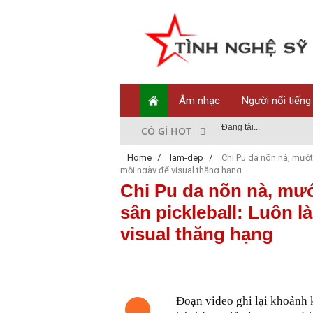
Âm nhạc
Người nổi tiếng
Đang tải...
CÓ GÌ HOT
Home
/
lam-dep
/
Chi Pu da nõn nà, mướt
mỗi ngày để visual thăng hạng
Chi Pu da nõn nà, mướ
sân pickleball: Luôn l
visual thăng hạng
Đoạn video ghi lại khoảnh 