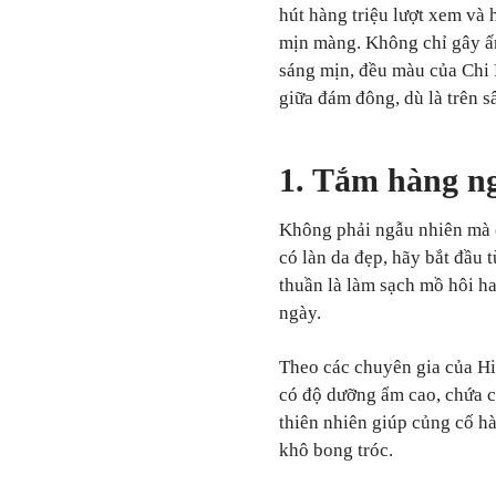
hút hàng triệu lượt xem và 
mịn màng. Không chỉ gây ấn
sáng mịn, đều màu của Chi P
giữa đám đông, dù là trên s
1. Tắm hàng n
Không phải ngẫu nhiên mà 
có làn da đẹp, hãy bắt đầu
thuần là làm sạch mồ hôi h
ngày.
Theo các chuyên gia của Hi
có độ dưỡng ẩm cao, chứa c
thiên nhiên giúp củng cố hà
khô bong tróc.