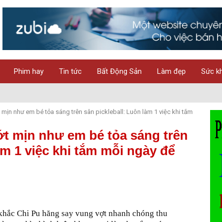
Phim hay
Tin tức
Bất Động Sản
Làm đẹp
Sức k
 mịn như em bé tỏa sáng trên sân pickleball: Luôn làm 1 việc khi tắm
t mịn như em bé tỏa sáng trên
àm 1 việc khi tắm mỗi ngày để
khắc Chi Pu hăng say vung vợt nhanh chóng thu