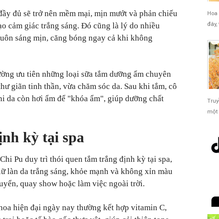
đầy đủ sẽ trở nên mềm mại, mịn mướt và phản chiếu
Hoa 
đây,
tạo cảm giác trắng sáng. Đó cũng là lý do nhiều
luôn sáng mịn, căng bóng ngay cả khi không
thường ưu tiên những loại sữa tắm dưỡng ẩm chuyên
hư giãn tinh thần, vừa chăm sóc da. Sau khi tắm, cô
i da còn hơi ẩm để "khóa ẩm", giúp dưỡng chất
Truy
một 
ịnh kỳ tại spa
Chi Pu duy trì thói quen tắm trắng định kỳ tại spa,
iữ làn da trắng sáng, khỏe mạnh và không xỉn màu
uyển, quay show hoặc làm việc ngoài trời.
khoa hiện đại ngày nay thường kết hợp vitamin C,