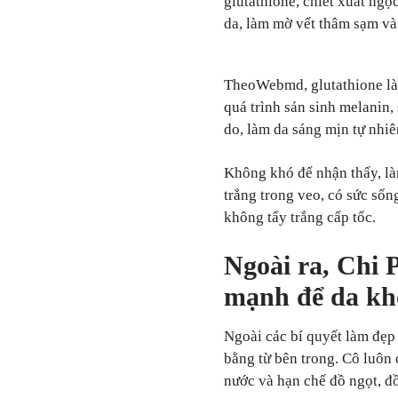
glutathione, chiết xuất ngọc
da, làm mờ vết thâm sạm và 
TheoWebmd, glutathione là
quá trình sản sinh melanin,
do, làm da sáng mịn tự nh
Không khó để nhận thấy, là
trắng trong veo, có sức số
không tẩy trắng cấp tốc.
Ngoài ra, Chi P
mạnh để da khỏ
Ngoài các bí quyết làm đẹp 
bằng từ bên trong. Cô luôn d
nước và hạn chế đồ ngọt, đồ