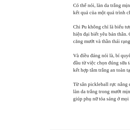
Có thể nói, làn da trắng mị
kết quả của một quá trình c
Chi Pu không chỉ là biểu t
hiện đại biết yêu bản thân.
căng mướt và thần thái rạng
Và điều đáng nói là, bí quy
đầu từ việc chọn đúng sữa 
kết hợp tắm trắng an toàn t
Từ sân pickleball rực nắng 
làn da trắng trong mướt mị
giúp phụ nữ tỏa sáng ở mọi