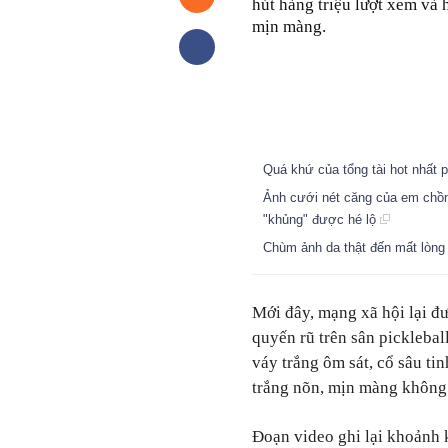
hút hàng triệu lượt xem và 
mịn màng.
Quá khứ của tổng tài hot nhất 
Ảnh cưới nét căng của em chồn
"khủng" được hé lộ
Chùm ảnh da thật đến mất lòng c
Mới đây, mạng xã hội lại đ
quyến rũ trên sân picklebal
váy trắng ôm sát, cổ sâu ti
trắng nõn, mịn màng không t
Đoạn video ghi lại khoảnh 