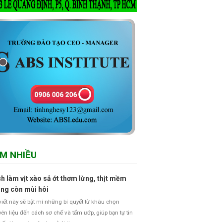
M NHIỀU
h làm vịt xào sả ớt thơm lừng, thịt mềm
ng còn mùi hôi
viết này sẽ bật mí những bí quyết từ khâu chọn
ên liệu đến cách sơ chế và tẩm ướp, giúp bạn tự tin