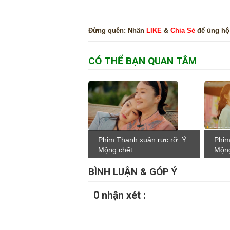
Đừng quên:
Nhấn
LIKE
&
Chia Sẻ
để ủng hộ
CÓ THỂ BẠN QUAN TÂM
Phim Thanh xuân rực rỡ: Ỷ
Phim
Mộng chết...
Mộng
BÌNH LUẬN & GÓP Ý
0 nhận xét :