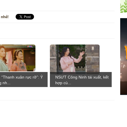
 nhé!
 “Thanh xuân rực rỡ”: Ỷ
NSƯT Công Ninh tái xuất, kết
 nh...
hợp cù...