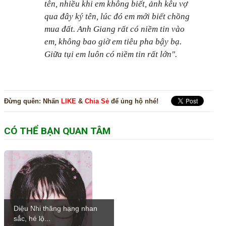
tên, nhiều khi em không biết, ảnh kêu vợ
qua đây ký tên, lúc đó em mới biết chồng
mua đất. Anh Giang rất có niềm tin vào
em, không bao giờ em tiêu pha bậy bạ.
Giữa tụi em luôn có niềm tin rất lớn".
Đừng quên:
Nhấn
LIKE
&
Chia Sẻ
để ủng hộ nhé!
CÓ THỂ BẠN QUAN TÂM
Diệu Nhi thăng hạng nhan
sắc, hé lộ...