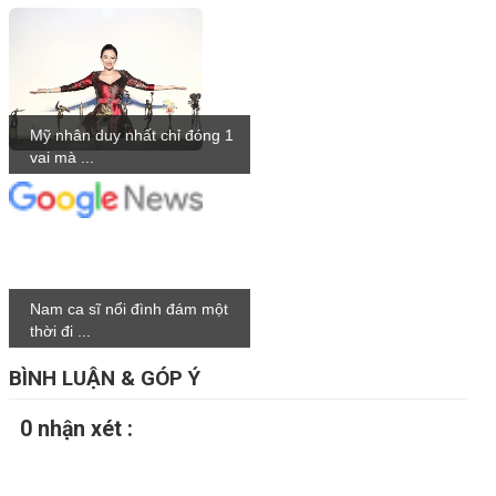
Mỹ nhân duy nhất chỉ đóng 1
vai mà ...
Nam ca sĩ nổi đình đám một
thời đi ...
BÌNH LUẬN & GÓP Ý
0 nhận xét :