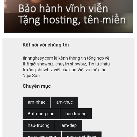
Kết nối với chúng tôi
tinhnghesy.com là kênh thông tin tổng hợp về
thế giới showbiz, chuyện showbiz, Tin tức hậu
trường showbiz việt của sao Việt và thế giới -
Ngôi Sao
Chuyên mục
am-nhac
am-thuc
Bat-dong-san
hau truong
hau-truong
lam-dep
nguoi noi tieng
nguoi-noi-tieng