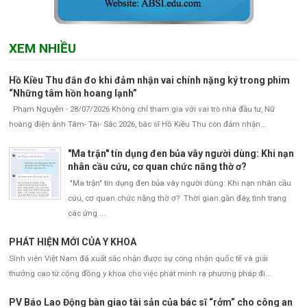
XEM NHIỀU
Hồ Kiều Thu đắn đo khi đảm nhận vai chính nặng ký trong phim
“Những tâm hồn hoang lạnh”
Phạm Nguyễn - 28/07/2026 Không chỉ tham gia với vai trò nhà đầu tư, Nữ
hoàng điện ảnh Tâm- Tài- Sắc 2026, bác sĩ Hồ Kiều Thu còn đảm nhận...
"Ma trận" tín dụng đen bủa vây người dùng: Khi nạn
nhân cầu cứu, cơ quan chức năng thờ ơ?
"Ma trận" tín dụng đen bủa vây người dùng: Khi nạn nhân cầu
cứu, cơ quan chức năng thờ ơ? Thời gian gần đây, tình trạng
các ứng ...
PHÁT HIỆN MỚI CỦA Y KHOA
Sinh viên Việt Nam đã xuất sắc nhận được sự công nhận quốc tế và giải
thưởng cao từ cộng đồng y khoa cho việc phát minh ra phương pháp đi...
PV Báo Lao Động bàn giao tài sản của bác sĩ “rởm” cho công an