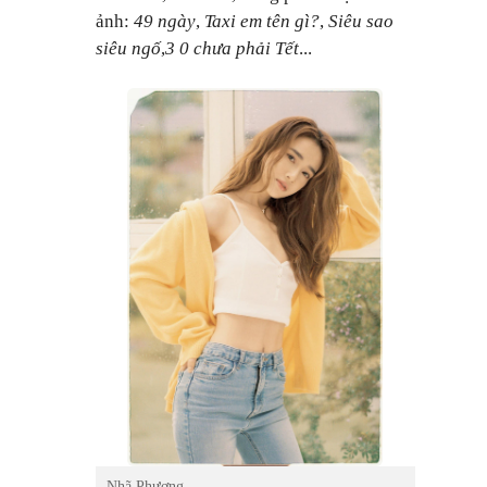
ảnh:
49 ngày
,
Taxi em tên gì?
,
Siêu sao
siêu ngố
,
3 0 chưa phải Tết
...
Nhã Phương.