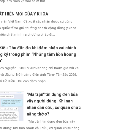
bếp làm món vịt xào sả ớt thơ...
T HIỆN MỚI CỦA Y KHOA
 viên Việt Nam đã xuất sắc nhận được sự công
 quốc tế và giải thưởng cao từ cộng đồng y khoa
việc phát minh ra phương pháp đi...
Kiều Thu đắn đo khi đảm nhận vai chính
g ký trong phim “Những tâm hồn hoang
h”
 Nguyễn - 28/07/2026 Không chỉ tham gia với vai
nhà đầu tư, Nữ hoàng điện ảnh Tâm- Tài- Sắc 2026,
sĩ Hồ Kiều Thu còn đảm nhận...
"Ma trận" tín dụng đen bủa
vây người dùng: Khi nạn
nhân cầu cứu, cơ quan chức
năng thờ ơ?
"Ma trận" tín dụng đen bủa vây
i dùng: Khi nạn nhân cầu cứu, cơ quan chức năng