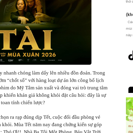
thờ 
(kh
Cách
mùi 
này 
y nhanh chóng làm dấy lên nhiều đồn đoán. Trong
ớm “chốt sổ” với hàng loạt dự án lớn công bố lịch
phim do Mỹ Tâm sản xuất và đóng vai trò trung tâm
p khiến khán giả không khỏi đặt câu hỏi: đây là sự
toan tính chiến lược?
ọn ra rạp đúng dịp Tết, cuộc đối đầu phòng vé
h khỏi. Mùa Tết năm nay đang chứng kiến sự góp
ý: Thỏ Ơi!!, Nhà Ba Tôi Một Phòng, Báu Vật Trời