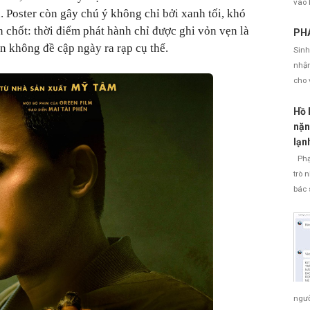
vào 
. Poster còn gây chú ý không chỉ bởi xanh tối, khó
en chốt: thời điểm phát hành chỉ được ghi vỏn vẹn là
PHÁ
 không đề cập ngày ra rạp cụ thể.
Sinh
nhận
cho 
Hồ 
nặn
lạn
Phạm
trò 
bác 
ngườ