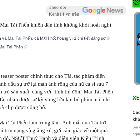
Theo dõi
Kenh14.vn trên
ai Tài Phến khiến dân tình không khỏi hoài nghi.
và Mai Tài Phến, cả MXH hốt hoảng vì 1 chi tiết đáng sợ
Mai Tài Phến
 teaser poster chính thức cho Tài, tác phẩm điện
ánh dấu sự trở lại màn ảnh rộng của nữ ca sĩ sau 7
i trò sản xuất, cùng với "tình tin đồn" Mai Tài Phến
XE
 Tài nhận được sự kỳ vọng lớn khi bộ phim mới chỉ
 và clip được công bố.
Các
khô
Mai Tài Phến làm trung tâm. Ánh mắt của Tài trở
Bài 
ái trĩu nặng và giằng xé, gợi cảm giác về một quá
nguy
nh đó, NSƯT Thuý Hạnh và diễn viên Kiều Trinh