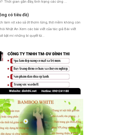
ơ? Thời gian gần đây, tình trạng các ứng ...
ông có tiêu đề)
 làm vịt xào sả ớt thơm lừng, thịt mềm không còn
hôi Nhật An Xem các bài viết của tác giả Bài viết
sẽ bật mí những bí quyết từ...