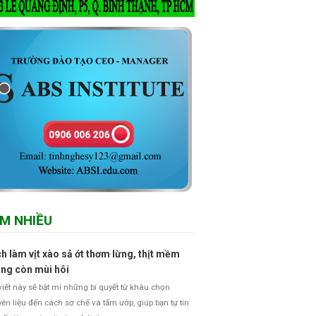
M NHIỀU
h làm vịt xào sả ớt thơm lừng, thịt mềm
ng còn mùi hôi
viết này sẽ bật mí những bí quyết từ khâu chọn
ên liệu đến cách sơ chế và tẩm ướp, giúp bạn tự tin