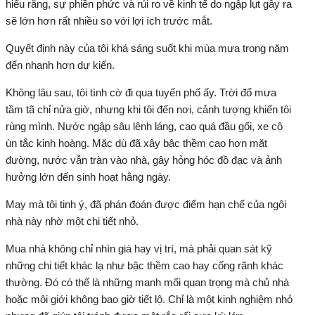
hiểu rằng, sự phiền phức và rủi ro về kinh tế do ngập lụt gây ra
sẽ lớn hơn rất nhiều so với lợi ích trước mắt.
Quyết định này của tôi khá sáng suốt khi mùa mưa trong năm
đến nhanh hơn dự kiến.
Không lâu sau, tôi tình cờ đi qua tuyến phố ấy. Trời đổ mưa
tầm tã chỉ nửa giờ, nhưng khi tôi đến nơi, cảnh tượng khiến tôi
rùng mình. Nước ngập sâu lênh láng, cao quá đầu gối, xe cộ
ùn tắc kinh hoàng. Mặc dù đã xây bậc thềm cao hơn mặt
đường, nước vẫn tràn vào nhà, gây hỏng hóc đồ đạc và ảnh
hưởng lớn đến sinh hoạt hằng ngày.
May mà tôi tinh ý, đã phán đoán được điểm hạn chế của ngôi
nhà này nhờ một chi tiết nhỏ.
Mua nhà không chỉ nhìn giá hay vị trí, mà phải quan sát kỹ
những chi tiết khác lạ như bậc thềm cao hay cống rãnh khác
thường. Đó có thể là những manh mối quan trọng mà chủ nhà
hoặc môi giới không bao giờ tiết lộ. Chỉ là một kinh nghiệm nhỏ