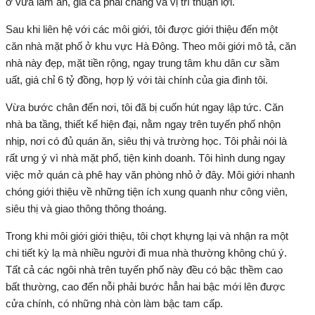
ở vừa làm ăn, giá cả phải chăng và vị trí thuận lợi.
Sau khi liên hệ với các môi giới, tôi được giới thiệu đến một
căn nhà mặt phố ở khu vực Hà Đông. Theo môi giới mô tả, căn
nhà này đẹp, mặt tiền rộng, ngay trung tâm khu dân cư sầm
uất, giá chỉ 6 tỷ đồng, hợp lý với tài chính của gia đình tôi.
Vừa bước chân đến nơi, tôi đã bị cuốn hút ngay lập tức. Căn
nhà ba tầng, thiết kế hiện đại, nằm ngay trên tuyến phố nhộn
nhịp, nơi có đủ quán ăn, siêu thị và trường học. Tôi phải nói là
rất ưng ý vì nhà mặt phố, tiện kinh doanh. Tôi hình dung ngay
việc mở quán cà phê hay văn phòng nhỏ ở đây. Môi giới nhanh
chóng giới thiệu về những tiện ích xung quanh như công viên,
siêu thị và giao thông thông thoáng.
Trong khi môi giới giới thiệu, tôi chợt khựng lại và nhận ra một
chi tiết kỳ lạ mà nhiều người đi mua nhà thường không chú ý.
Tất cả các ngôi nhà trên tuyến phố này đều có bậc thềm cao
bất thường, cao đến nỗi phải bước hẳn hai bậc mới lên được
cửa chính, có những nhà còn làm bậc tam cấp.