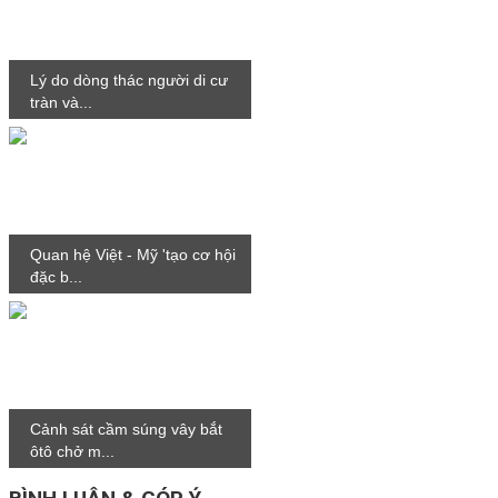
Lý do dòng thác người di cư
tràn và...
Quan hệ Việt - Mỹ 'tạo cơ hội
đặc b...
Cảnh sát cầm súng vây bắt
ôtô chở m...