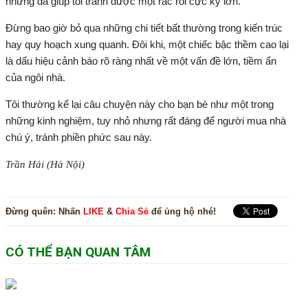
nhưng đã giúp tôi tránh được một rắc rối cực kỳ lớn.
Đừng bao giờ bỏ qua những chi tiết bất thường trong kiến trúc
hay quy hoạch xung quanh. Đôi khi, một chiếc bậc thềm cao lại
là dấu hiệu cảnh báo rõ ràng nhất về một vấn đề lớn, tiềm ẩn
của ngôi nhà.
Tôi thường kể lại câu chuyện này cho bạn bè như một trong
những kinh nghiệm, tuy nhỏ nhưng rất đáng để người mua nhà
chú ý, tránh phiền phức sau này.
Trần Hải (Hà Nội)
Đừng quên:
Nhấn
LIKE
&
Chia Sẻ
để ủng hộ nhé!
CÓ THỂ BẠN QUAN TÂM