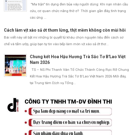
"Ma trận" tín dụng đen bủa vây người dùng: Khi nạn nhân cầu
cứu, cơ quan chức năng thờ ơ? Thời gian gần đây, tình trạng
các ứng ...
Cách làm vịt xào sả ớt thơm lừng, thịt mềm không còn mùi hôi
Bài viết này sẽ bật mí những bí quyết từ khâu chọn nguyên liệu đến cách sơ
chế và tẩm ướp, giúp bạn tự tin vào bếp làm món vịt xào sả ớt thơ...
Chung kết Hoa Hậu Hương Trà Sắc Tơ B'Lao Việt
Nam 2026
TS – NS Phi Thanh Vân Tổ Chức Thành Công Rực Rỡ Chung
Kết Hoa Hậu Hương Trà Sắc Tơ B’Lao Việt Nam 2026 Mới đây,
tại Trung tâm Dịch vụ Tổng...