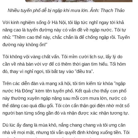
Nhiều tuyến phố dễ bị ngập khi mưa lớn. Ảnh: Thạch Thảo
Với kinh nghiệm sống ở Hà Nội, tôi lập tức nghĩ ngay tới khả
năng cao là tuyến đường này có vấn đề về ngập nước. Tôi tự
nhủ: "Thềm cao thế này, chắc chắn là để chống ngập rồi. Tuyến
đường này không ổn!"
Tôi không vội vàng chất vấn. Tôi mỉm cười lịch sự, lấy lý do
cần về nhà bàn với vợ để có thêm thời gian tìm hiểu. Tối hôm
đó, thay vì nghỉ ngơi, tôi bắt tay vào "điều tra".
Trên các diễn đàn và mạng xã hội, tôi tìm kiếm từ khóa "ngập
nước Hà Đông" kèm tên tuyến phố. Kết quả cho thấy con phố
này thường xuyên ngập nặng sau mỗi cơn mưa lớn, nước có
thể dâng cao quá đầu gối. Tôi còn cẩn thận gọi điện nhờ một số
người bạn từng sống gần đó và nhận được xác nhận tương tự.
Dù lúc ấy đang là mùa khô, nắng chang chang và tôi ưng căn
nhà về mọi mặt, nhưng tôi vẫn quyết định không xuống tiền. Tôi