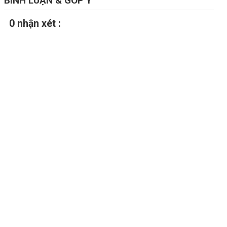
BÌNH LUẬN & GÓP Ý
0 nhận xét :