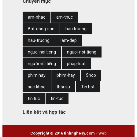
Chuyên mục
am-nhac
am-thuc
Bat-dong-san
hau truong
hau-truong
lam-dep
nguoi noi tieng
nguoi-noi-tieng
người nổi tiếng
phap-luat
phim hay
phim-hay
Shop
suc-khoe
thoi-su
Tin hot
tin tuc
tin-tuc
Liên kết và hợp tác
Copyright © 2016 tinhnghesy.com -
Web