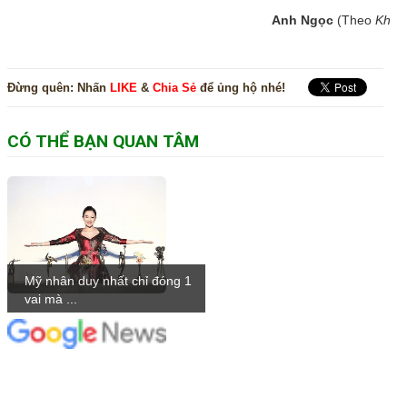
Anh Ngọc
(Theo
Khale
Đừng quên:
Nhấn
LIKE
&
Chia Sẻ
để ủng hộ nhé!
CÓ THỂ BẠN QUAN TÂM
Mỹ nhân duy nhất chỉ đóng 1
vai mà ...