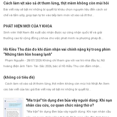
Cách làm vịt xào sả ớt thơm lừng, thịt mềm không còn mùi hôi
Bài viết này sẽ bật mí những bí quyết từ khâu chọn nguyên liệu đến cách sơ
chế và tẩm ướp, giúp bạn tự tin vào bếp làm món vịt xào sả ớt thơ...
PHÁT HIỆN MỚI CỦA Y KHOA
Sinh viên Việt Nam đã xuất sắc nhận được sự công nhận quốc tế và giải
thưởng cao từ cộng đồng y khoa cho việc phát minh ra phương pháp đi...
Hồ Kiều Thu đắn đo khi đảm nhận vai chính nặng ký trong phim
“Những tâm hồn hoang lạnh”
Phạm Nguyễn - 28/07/2026 Không chỉ tham gia với vai trò nhà đầu tư, Nữ
hoàng điện ảnh Tâm- Tài- Sắc 2026, bác sĩ Hồ Kiều Thu còn đảm nhận...
(không có tiêu đề)
Cách làm vịt xào sả ớt thơm lừng, thịt mềm không còn mùi hôi Nhật An Xem
các bài viết của tác giả Bài viết này sẽ bật mí những bí quyết từ...
"Ma trận" tín dụng đen bủa vây người dùng: Khi nạn
nhân cầu cứu, cơ quan chức năng thờ ơ?
"Ma trận" tín dụng đen bủa vây người dùng: Khi nạn nhân cầu