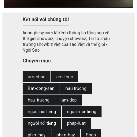
Kết nối với chúng tôi
tinhnghesy.com là kênh thông tin tổng hợp về
thế giới showbiz, chuyện showbiz, Tin tức hậu
trường showbiz việt của sao Việt và thế giới -
Ngôi Sao
Chuyên mục
am-nhac
am-thuc
Bat-dong-san
hau truong
hau-truong
lam-dep
nguoi noi tieng
nguoi-noi-tieng
người nổi tiếng
phap-luat
phim hay
phim-hay
Shop