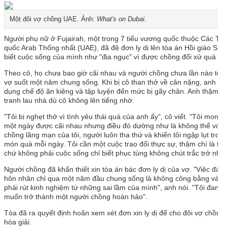
Một đôi vợ chồng UAE. Ảnh:
What's on Dubai.
Người phụ nữ ở Fujairah, một trong 7 tiểu vương quốc thuộc Các Ti
quốc Arab Thống nhất (UAE), đã đệ đơn ly dị lên tòa án Hồi giáo Shar
biết cuộc sống của mình như "địa ngục" vì được chồng đối xử quá tốt
Theo cô, họ chưa bao giờ cãi nhau và người chồng chưa lần nào to t
vợ suốt một năm chung sống. Khi bị cô than thở về cân nặng, anh lập
dụng chế độ ăn kiêng và tập luyện đến mức bị gãy chân. Anh thậm ch
tranh lau nhà dù cô không lên tiếng nhờ.
"Tôi bị nghẹt thở vì tình yêu thái quá của anh ấy", cô viết. "Tôi mong
một ngày được cãi nhau nhưng điều đó dường như là không thể với 
chồng lãng mạn của tôi, người luôn tha thứ và khiến tôi ngập lụt tro
món quà mỗi ngày. Tôi cần một cuộc trao đổi thực sự, thậm chí là tra
chứ không phải cuộc sống chỉ biết phục tùng không chút trắc trở như 
Người chồng đã khẩn thiết xin tòa án bác đơn ly dị của vợ. "Việc đán
hôn nhân chỉ qua một năm đầu chung sống là không công bằng và ai
phải rút kinh nghiệm từ những sai lầm của mình", anh nói. "Tôi đang 
muốn trở thành một người chồng hoàn hảo".
Tòa đã ra quyết định hoãn xem xét đơn xin ly dị để cho đôi vợ chồng 
hòa giải.