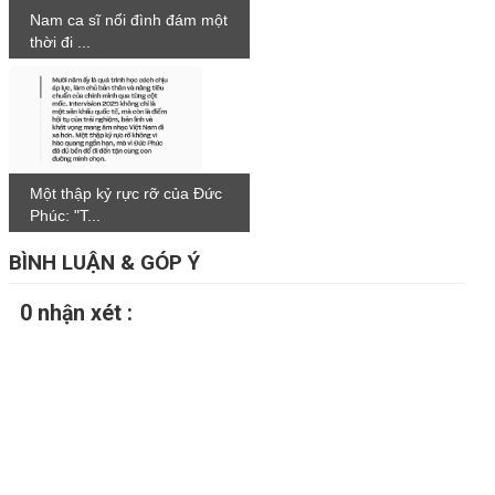
Nam ca sĩ nổi đình đám một
thời đi ...
Một thập kỷ rực rỡ của Đức
Phúc: "T...
BÌNH LUẬN & GÓP Ý
0 nhận xét :