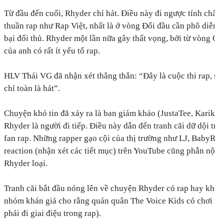
Từ đầu đến cuối, Rhyder chỉ hát. Điều này đi ngược tính chấ
thuần rap như Rap Việt, nhất là ở vòng Đối đầu cần phô diễn 
bại đối thủ. Rhyder một lần nữa gây thất vọng, bởi từ vòng Ch
của anh có rất ít yếu tố rap.
HLV Thái VG đã nhận xét thẳng thắn: “Đây là cuộc thi rap, so
chỉ toàn là hát”.
Chuyện khó tin đã xảy ra là ban giám khảo (JustaTee, Karik, 
Rhyder là người đi tiếp. Điều này dẫn đến tranh cãi dữ dội tr
fan rap. Những rapper gạo cội của thị trường như LJ, BabyRe
reaction (nhận xét các tiết mục) trên YouTube cũng phẫn nộ vì
Rhyder loại.
Tranh cãi bắt đầu nóng lên về chuyện Rhyder có rap hay khôn
nhóm khán giả cho rằng quán quân The Voice Kids có chơi me
phái đi giai điệu trong rap).