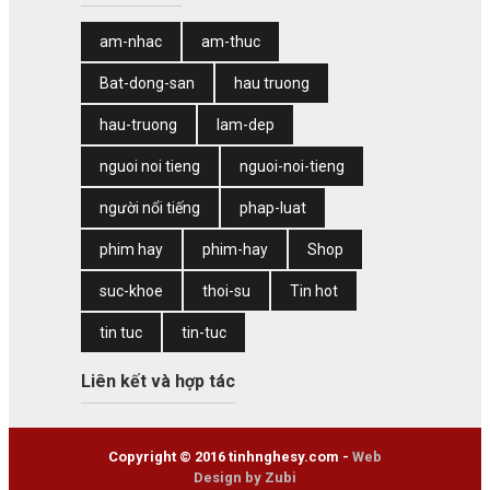
am-nhac
am-thuc
Bat-dong-san
hau truong
hau-truong
lam-dep
nguoi noi tieng
nguoi-noi-tieng
người nổi tiếng
phap-luat
phim hay
phim-hay
Shop
suc-khoe
thoi-su
Tin hot
tin tuc
tin-tuc
Liên kết và hợp tác
Copyright © 2016 tinhnghesy.com -
Web
Design by Zubi