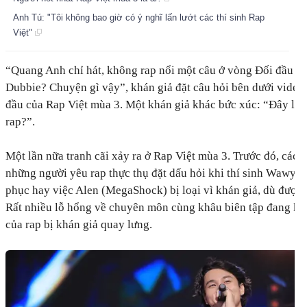
Anh Tú: "Tôi không bao giờ có ý nghĩ lấn lướt các thí sinh Rap
Việt"
“Quang Anh chỉ hát, không rap nổi một câu ở vòng Đối đầu n
Dubbie? Chuyện gì vậy”, khán giả đặt câu hỏi bên dưới video
đầu của Rap Việt mùa 3. Một khán giả khác bức xúc: “Đây là c
rap?”.
Một lần nữa tranh cãi xảy ra ở Rap Việt mùa 3. Trước đó, các k
những người yêu rap thực thụ đặt dấu hỏi khi thí sinh Wawy 
phục hay việc Alen (MegaShock) bị loại vì khán giả, dù đượ
Rất nhiều lỗ hổng về chuyên môn cùng khâu biên tập đang kh
của rap bị khán giả quay lưng.