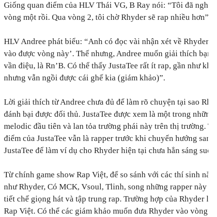
Giống quan điểm của HLV Thái VG, B Ray nói: “Tôi đã nghe R
vòng một rồi. Qua vòng 2, tôi chờ Rhyder sẽ rap nhiều hơn”.
HLV Andree phát biểu: “Anh có đọc vài nhận xét về Rhyder ‘
vào được vòng này’. Thế nhưng, Andree muốn giải thích bạn 
vần điệu, là Rn’B. Có thể thấy JustaTee rất ít rap, gần như kh
nhưng vẫn ngồi được cái ghế kia (giám khảo)”.
Lời giải thích từ Andree chưa đủ để làm rõ chuyện tại sao Rhy
đánh bại được đối thủ. JustaTee được xem là một trong những 
melodic đầu tiên và lan tỏa trường phái này trên thị trường. T
điểm của JustaTee vẫn là rapper trước khi chuyển hướng sang
JustaTee để làm ví dụ cho Rhyder hiện tại chưa hẳn sáng suốt.
Từ chính game show Rap Việt, để so sánh với các thí sinh nắm
như Rhyder, Có MCK, Vsoul, Tlinh, song những rapper này làm
tiết chế giọng hát và tập trung rap. Trường hợp của Rhyder là 
Rap Việt. Có thể các giám khảo muốn đưa Rhyder vào vòng tro