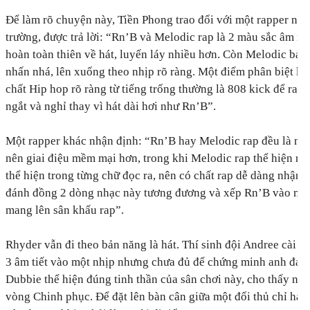
Để làm rõ chuyện này,
Tiền Phong
trao đổi với một rapper nổi 
trường, được trả lời: “Rn’B và Melodic rap là 2 màu sắc âm nh
hoàn toàn thiên về hát, luyến láy nhiều hơn. Còn Melodic bản 
nhấn nhá, lên xuống theo nhịp rõ ràng. Một điểm phân biệt k
chất Hip hop rõ ràng từ tiếng trống thường là 808 kick để rap
ngắt và nghỉ thay vì hát dài hơi như Rn’B”.
Một rapper khác nhận định: “Rn’B hay Melodic rap đều là nhịp
nên giai điệu mềm mại hơn, trong khi Melodic rap thể hiện rõ 
thể hiện trong từng chữ đọc ra, nên có chất rap dễ dàng nhận 
đánh đồng 2 dòng nhạc này tương đương và xếp Rn’B vào một
mang lên sân khấu rap”.
Rhyder vẫn đi theo bản năng là hát. Thí sinh đội Andree cài cắ
3 âm tiết vào một nhịp nhưng chưa đủ để chứng minh anh đang
Dubbie thể hiện đúng tinh thần của sân chơi này, cho thấy nhi
vòng Chinh phục. Để đặt lên bàn cân giữa một đối thủ chỉ hát