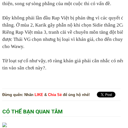
thiện, song sự sòng phẳng của một cuộc thi có vấn đề.
Đây không phải lần đầu Rap Việt bị phản ứng vì các quyết đị
thắng. Ở mùa 2, Karik gây phẫn nộ khi chọn Sidie thắng 2Can 
Riêng Rap Việt mùa 3, tranh cãi về chuyên môn tăng đột biến
được Thái VG chọn nhưng bị loại vì khán giả, cho đến chuyệ
cho Wawy.
Từ loạt sự cố như vậy, rõ ràng khán giả phải cân nhắc có nên t
tin vào sân chơi này?.
Đừng quên:
Nhấn
LIKE
&
Chia Sẻ
để ủng hộ nhé!
CÓ THỂ BẠN QUAN TÂM