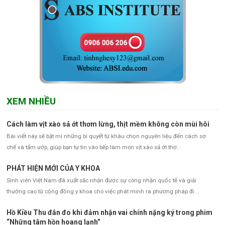
XEM NHIỀU
Cách làm vịt xào sả ớt thơm lừng, thịt mềm không còn mùi hôi
Bài viết này sẽ bật mí những bí quyết từ khâu chọn nguyên liệu đến cách sơ
chế và tẩm ướp, giúp bạn tự tin vào bếp làm món vịt xào sả ớt thơ...
PHÁT HIỆN MỚI CỦA Y KHOA
Sinh viên Việt Nam đã xuất sắc nhận được sự công nhận quốc tế và giải
thưởng cao từ cộng đồng y khoa cho việc phát minh ra phương pháp đi...
Hồ Kiều Thu đắn đo khi đảm nhận vai chính nặng ký trong phim
“Những tâm hồn hoang lạnh”