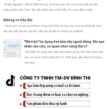
Phạm Nguyễn - 28/07/2026 Không chỉ tham gia với vai trò nhà đầu tư, Nữ
hoàng điện ảnh Tâm- Tài- Sắc 2026, bác sĩ Hồ Kiều Thu còn đảm nhận...
(không có tiêu đề)
Cách làm vịt xào sả ớt thơm lừng, thịt mềm không còn mùi hôi Nhật An Xem
các bài viết của tác giả Bài viết này sẽ bật mí những bí quyết từ...
"Ma trận" tín dụng đen bủa vây người dùng: Khi nạn
nhân cầu cứu, cơ quan chức năng thờ ơ?
"Ma trận" tín dụng đen bủa vây người dùng: Khi nạn nhân cầu
cứu, cơ quan chức năng thờ ơ? Thời gian gần đây, tình trạng
các ứng ...