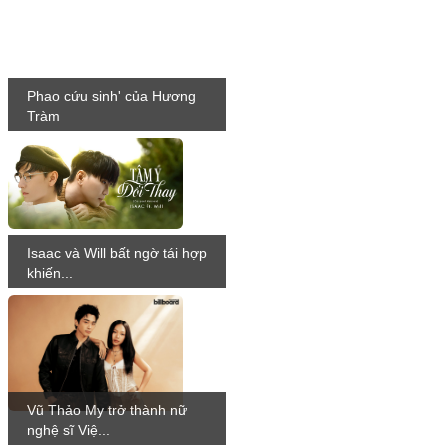
Phao cứu sinh' của Hương
Tràm
Isaac và Will bất ngờ tái hợp
khiến...
Vũ Thảo My trở thành nữ
nghệ sĩ Việ...