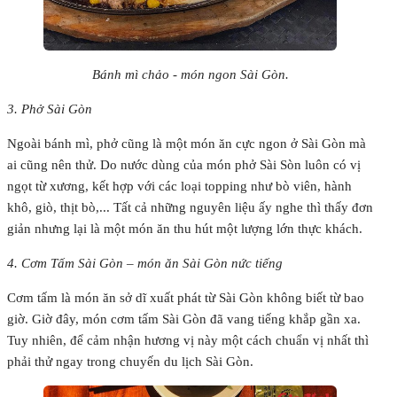
Bánh mì chảo - món ngon Sài Gòn.
3. Phở Sài Gòn
Ngoài bánh mì, phở cũng là một món ăn cực ngon ở Sài Gòn mà
ai cũng nên thử. Do nước dùng của món phở Sài Sòn luôn có vị
ngọt từ xương, kết hợp với các loại topping như bò viên, hành
khô, giò, thịt bò,... Tất cả những nguyên liệu ấy nghe thì thấy đơn
giản nhưng lại là một món ăn thu hút một lượng lớn thực khách.
4. Cơm Tấm Sài Gòn – món ăn Sài Gòn nức tiếng
Cơm tấm là món ăn sở dĩ xuất phát từ Sài Gòn không biết từ bao
giờ. Giờ đây, món cơm tấm Sài Gòn đã vang tiếng khắp gần xa.
Tuy nhiên, để cảm nhận hương vị này một cách chuẩn vị nhất thì
phải thử ngay trong chuyến du lịch Sài Gòn.