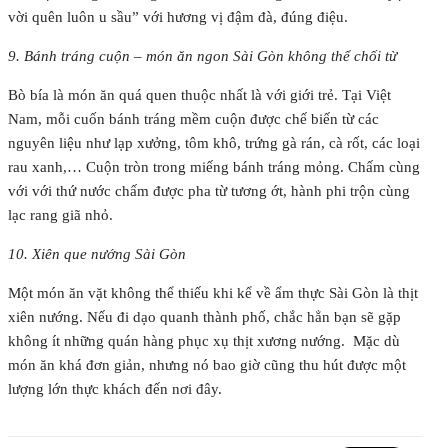
vời quên luôn u sầu” với hương vị đậm đà, đúng điệu.
9. Bánh tráng cuộn – món ăn ngon Sài Gòn không thể chối từ
Bò bía là món ăn quá quen thuộc nhất là với giới trẻ. Tại Việt
Nam, mỗi cuốn bánh tráng mềm cuộn được chế biến từ các
nguyên liệu như lạp xưởng, tôm khô, trứng gà rán, cà rốt, các loại
rau xanh,… Cuộn tròn trong miếng bánh tráng mỏng. Chấm cùng
với với thứ nước chấm được pha từ tương ớt, hành phi trộn cùng
lạc rang giã nhỏ.
10. Xiên que nướng Sài Gòn
Một món ăn vặt không thể thiếu khi kể về ẩm thực Sài Gòn là thịt
xiên nướng. Nếu đi dạo quanh thành phố, chắc hẳn bạn sẽ gặp
không ít những quán hàng phục xụ thịt xương nướng. Mặc dù
món ăn khá đơn giản, nhưng nó bao giờ cũng thu hút được một
lượng lớn thực khách đến nơi đây.