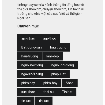
tinhnghesy.com là kênh thông tin tổng hợp về
thế giới showbiz, chuyện showbiz, Tin tức hậu
trường showbiz việt của sao Việt và thế giới -
Ngôi Sao
Chuyên mục
am-nhac
am-thuc
Bat-dong-san
hau truong
hau-truong
lam-dep
nguoi noi tieng
nguoi-noi-tieng
người nổi tiếng
phap-luat
phim hay
phim-hay
Shop
suc-khoe
thoi-su
Tin hot
tin tuc
tin-tuc