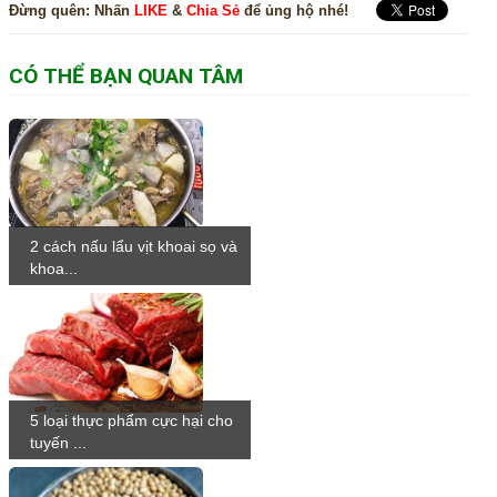
Đừng quên:
Nhấn
LIKE
&
Chia Sẻ
để ủng hộ nhé!
CÓ THỂ BẠN QUAN TÂM
2 cách nấu lẩu vịt khoai sọ và
khoa...
5 loại thực phẩm cực hại cho
tuyến ...