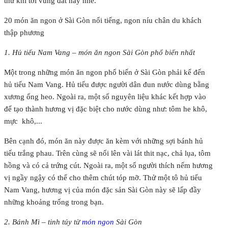
thử khi tới vùng đất này nhé.
20 món ăn ngon ở Sài Gòn nổi tiếng, ngon níu chân du khách
thập phương
1. Hủ tiếu Nam Vang – món ăn ngon Sài Gòn phổ biến nhất
Một trong những món ăn ngon phổ biến ở Sài Gòn phải kể đến
hủ tiếu Nam Vang. Hủ tiếu được người dân đun nước dùng bằng
xương ống heo. Ngoài ra, một số nguyên liệu khác kết hợp vào
để tạo thành hương vị đặc biệt cho nước dùng như: tôm he khô,
mực khô,...
Bên cạnh đó, món ăn này được ăn kèm với những sợi bánh hủ
tiếu trắng phau. Trên cùng sẽ nổi lên vài lát thit nạc, chả lụa, tôm
hồng và có cả trứng cút. Ngoài ra, một số người thích nếm hương
vị ngầy ngậy có thể cho thêm chút tóp mỡ. Thử một tô hủ tiếu
Nam Vang, hương vị của món đặc sản Sài Gòn này sẽ lấp đầy
những khoảng trống trong bạn.
2. Bánh Mì – tinh túy từ
món ngon
Sài Gòn