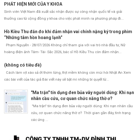
PHÁT HIỆN MỚI CỦA Y KHOA
Sinh viên Việt Nam đã xuất sắc nhận được sự công nhận quốc tế và giải
thưởng cao từ cộng đồng y khoa cho việc phát minh ra phương pháp đi...
Hồ Kiều Thu đắn đo khi đảm nhận vai chính nặng ký trong phim
“Những tâm hồn hoang lạnh”
Phạm Nguyễn - 28/07/2026 Không chỉ tham gia với vai trò nhà đầu tư, Nữ
hoàng điện ảnh Tâm- Tài- Sắc 2026, bác sĩ Hồ Kiều Thu còn đảm nhận...
(không có tiêu đề)
Cách làm vịt xào sả ớt thơm lừng, thịt mềm không còn mùi hôi Nhật An Xem
các bài viết của tác giả Bài viết này sẽ bật mí những bí quyết từ...
"Ma trận" tín dụng đen bủa vây người dùng: Khi nạn
nhân cầu cứu, cơ quan chức năng thờ ơ?
"Ma trận" tín dụng đen bủa vây người dùng: Khi nạn nhân cầu
cứu, cơ quan chức năng thờ ơ? Thời gian gần đây, tình trạng
các ứng ...