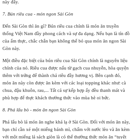
này đấy.
7. Bún riêu cua - món ngon Sài Gòn
Đến Sài Gòn thì ăn gì? Bún riêu cua chính là món ăn truyền
thống Việt Nam đầy phong cách và sự đa dạng. Nếu bạn là tín đồ
của ẩm thực, chắc chắn bạn không thể bỏ qua món ăn ngon Sài
Gòn này.
Một điều đặc biệt của bún riêu cua Sài Gòn chính là nguyên liệu
chính của nó. Riêu cua được nấu từ gạch cua nhuyễn, hòa quyện
thêm với trứng để thành chả riêu đầy hương vị. Bên cạnh đó,
món ăn này còn được ăn kèm với các loại topping khác như: cà
chua, đậu khuôn, rau,... Tất cả sự kếp hợp ấy đều thanh mát và
phù hợp để thực khách thưởng thức vào mùa hè oi bức.
8. Phá lấu bò - món ăn ngon Sài Gòn
Phá lấu bò lá món ăn nghe khá lạ ở Sài Gòn. Đối với món ăn này,
bạn chỉ cần xé một miếng bánh mì, chấm với nước lèo và ăn kèm
với một miếng lá sách giòn là có thể thưởng thức món ăn “tuyệt