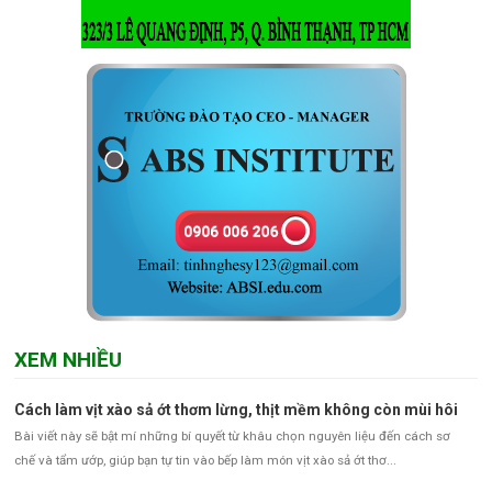
XEM NHIỀU
Cách làm vịt xào sả ớt thơm lừng, thịt mềm không còn mùi hôi
Bài viết này sẽ bật mí những bí quyết từ khâu chọn nguyên liệu đến cách sơ
chế và tẩm ướp, giúp bạn tự tin vào bếp làm món vịt xào sả ớt thơ...