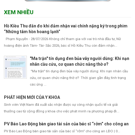
XEM NHIỀU
Hồ Kiều Thu đắn đo khi đảm nhận vai chính nặng ký trong phim
“Những tâm hồn hoang lạnh”
Phạm Nguyễn - 28/07/2026 Không chỉ tham gia với vai trò nhà đầu tư, Nữ
hoàng điện ảnh Tâm- Tài- Sắc 2026, bác sĩ Hồ Kiều Thu còn đảm nhận...
"Ma trận" tín dụng đen bủa vây người dùng: Khi nạn
nhân cầu cứu, cơ quan chức năng thờ ơ?
"Ma trận" tín dụng đen bủa vây người dùng: Khi nạn nhân cầu
cứu, cơ quan chức năng thờ ơ? Thời gian gần đây, tình trạng
các ứng ...
PHÁT HIỆN MỚI CỦA Y KHOA
Sinh viên Việt Nam đã xuất sắc nhận được sự công nhận quốc tế và giải
thưởng cao từ cộng đồng y khoa cho việc phát minh ra phương pháp đi...
PV Báo Lao Động bàn giao tài sản của bác sĩ “rởm” cho công an
PV Báo Lao Động bàn giao tài sản của bác sĩ “rởm” cho công an LĐO | 0...