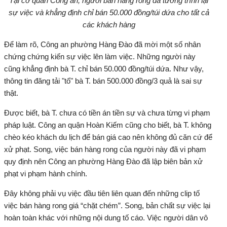
Tại cơ quan Công an, người bán hàng rong đã tường trình lại
sự việc và khẳng định chỉ bán 50.000 đồng/túi dứa cho tất cả
các khách hàng
Để làm rõ, Công an phường Hàng Đào đã mời một số nhân
chứng chứng kiến sự việc lên làm việc. Những người này
cũng khẳng định bà T. chỉ bán 50.000 đồng/túi dứa. Như vậy,
thông tin đăng tải "tố" bà T. bán 500.000 đồng/3 quả là sai sự
thật.
Được biết, bà T. chưa có tiền án tiền sự và chưa từng vi phạm
pháp luật. Công an quận Hoàn Kiếm cũng cho biết, bà T. không
chèo kéo khách du lịch để bán giá cao nên không đủ căn cứ để
xử phạt. Song, việc bán hàng rong của người này đã vi phạm
quy định nên Công an phường Hàng Đào đã lập biên bản xử
phạt vi phạm hành chính.
Đây không phải vụ việc đầu tiên liên quan đến những clip tố
việc bán hàng rong giá “chặt chém”. Song, bản chất sự việc lại
hoàn toàn khác với những nội dung tố cáo. Việc người dân vô