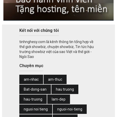
Kết nối với chúng tôi
tinhnghesy.com là kênh thông tin tổng hợp về
thế giới showbiz, chuyện showbiz, Tin tức hậu
trường showbiz việt của sao Việt và thế giới -
Ngôi Sao
Chuyên mục
am-nhac
am-thuc
Bat-dong-san
hau truong
hau-truong
lam-dep
nguoi noi tieng
nguoi-noi-tieng